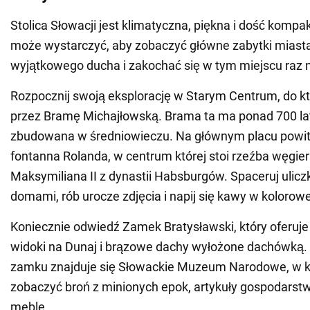
Stolica Słowacji jest klimatyczna, piękna i dość komp
może wystarczyć, aby zobaczyć główne zabytki miasta
wyjątkowego ducha i zakochać się w tym miejscu raz 
Rozpocznij swoją eksplorację w Starym Centrum, do k
przez Bramę Michajłowską. Brama ta ma ponad 700 lat
zbudowana w średniowieczu. Na głównym placu powit
fontanna Rolanda, w centrum której stoi rzeźba węgier
Maksymiliana II z dynastii Habsburgów. Spaceruj ulicz
domami, rób urocze zdjęcia i napij się kawy w kolorowe
Koniecznie odwiedź Zamek Bratysławski, który oferuj
widoki na Dunaj i brązowe dachy wyłożone dachówką
zamku znajduje się Słowackie Muzeum Narodowe, w 
zobaczyć broń z minionych epok, artykuły gospodars
meble.