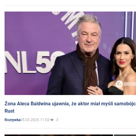
Żona Aleca Baldwina ujawnia, że aktor miał myśli samobójc
Rust
05.03.2025 11:02
3
Rozrywka