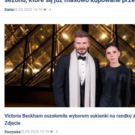
05.03.2025 16:16
4
Dama
Victoria Beckham oszołomiła wyborem sukienki na randkę
Zdjęcie
05.03.2025 12:19
3
Rozrywka