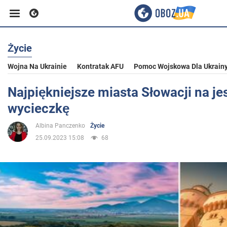
Życie
Biznes
Wojna Na Ukrainie
Kontratak AFU
Pomoc Wojskowa Dla Ukrain
Sport
Najpiękniejsze miasta Słowacji na je
wycieczkę
Rozrywka
Albina Panczenko
Życie
25.09.2023 15:08
68
Życie
Polityka
Społeczeństwo