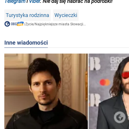
Telegram
i
Viber
. Nie daj się nabrać na podróbki!
Turystyka rodzinna
Wycieczki
/
Życie
/
Najpiękniejsze miasta Słowacji...
Inne wiadomości