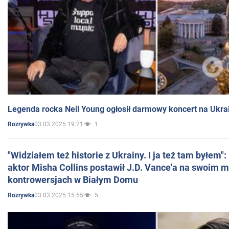
Legenda rocka Neil Young ogłosił darmowy koncert na Ukra
03.03.2025 19:21
1
Rozrywka
"Widziałem też historie z Ukrainy. I ja też tam byłem"
aktor Misha Collins postawił J.D. Vance'a na swoim m
kontrowersjach w Białym Domu
03.03.2025 15:55
5
Rozrywka