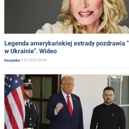
Legenda amerykańskiej estrady pozdrawia "br
w Ukrainie". Wideo
03.03.2025 09:46
Rozrywka