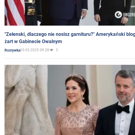
"Zełenski, dlaczego nie nosisz garnituru?" Amerykański blo
żart w Gabinecie Owalnym
03.03.2025 09:28
3
Rozrywka