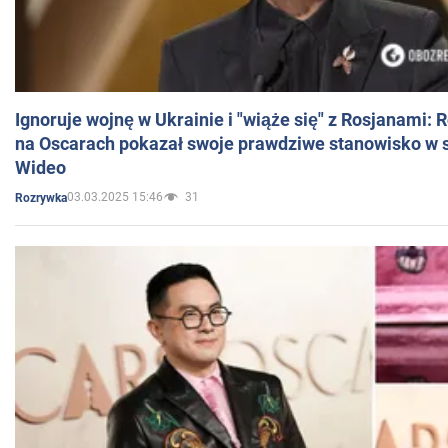
Ignoruje wojnę w Ukrainie i "wiąże się" z Rosjanami: 
na Oscarach pokazał swoje prawdziwe stanowisko w s
Wideo
03.03.2025 15:46
31
Rozrywka