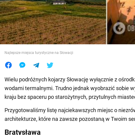
Wojna na Ukrainie
Świat
Jedzenie
Najlepsze miejsca turystyczne na Słowacji
Wielu podróżnych kojarzy Słowację wyłącznie z ośrodka
wodami termalnymi. Trudno jednak wyobrazić sobie w
kraju bez spaceru po starożytnych, przytulnych miast
Przygotowaliśmy listę najciekawszych miejsc o niezr
architekturze, które na zawsze pozostaną w Twoim se
Bratysława