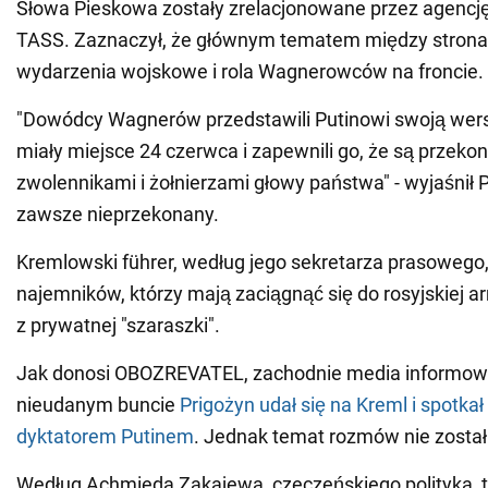
Słowa Pieskowa zostały zrelacjonowane przez agenc
TASS. Zaznaczył, że głównym tematem między strona
wydarzenia wojskowe i rola Wagnerowców na froncie.
"Dowódcy Wagnerów przedstawili Putinowi swoją wers
miały miejsce 24 czerwca i zapewnili go, że są przeko
zwolennikami i żołnierzami głowy państwa" - wyjaśnił 
zawsze nieprzekonany.
Kremlowski führer, według jego sekretarza prasowego,
najemników, którzy mają zaciągnąć się do rosyjskiej ar
z prywatnej "szaraszki".
Jak donosi OBOZREVATEL, zachodnie media informowa
nieudanym buncie
Prigożyn udał się na Kreml i spotkał
dyktatorem Putinem
. Jednak temat rozmów nie został
Według Achmieda Zakajewa, czeczeńskiego polityka, ta