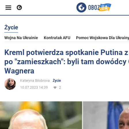
Życie
Biznes
Wojna Na Ukrainie
Kontratak AFU
Pomoc Wojskowa Dla Ukrain
Sport
Kreml potwierdza spotkanie Putina 
po "zamieszkach": byli tam dowódcy
Rozrywka
Wagnera
Kateryna Bilobrova
Życie
Życie
10.07.2023 14:39
2
Polityka
Społeczeństwo