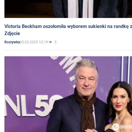
Victoria Beckham oszołomiła wyborem sukienki na randkę
Zdjęcie
05.03.2025 12:19
3
Rozrywka