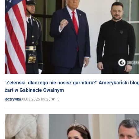
"Zełenski, dlaczego nie nosisz garnituru?" Amerykański blo
żart w Gabinecie Owalnym
03.03.2025 09:28
3
Rozrywka