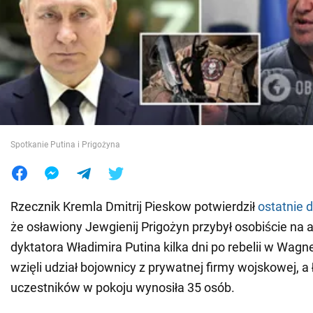
Wojna na Ukrainie
Świat
Jedzenie
Spotkanie Putina i Prigożyna
Rzecznik Kremla Dmitrij Pieskow potwierdził
ostatnie 
że osławiony Jewgienij Prigożyn przybył osobiście na 
dyktatora Władimira Putina kilka dni po rebelii w Wagn
wzięli udział bojownicy z prywatnej firmy wojskowej, a 
uczestników w pokoju wynosiła 35 osób.