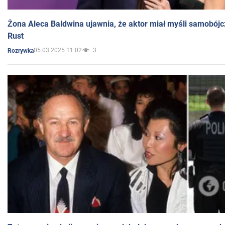
Żona Aleca Baldwina ujawnia, że aktor miał myśli samobójc
Rust
05.03.2025 11:02
3
Rozrywka