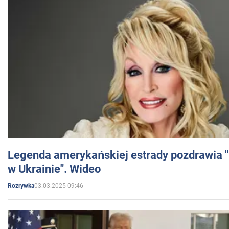
Legenda amerykańskiej estrady pozdrawia "br
w Ukrainie". Wideo
03.03.2025 09:46
Rozrywka