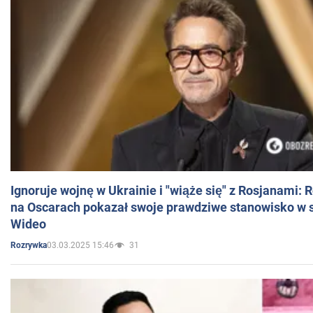
Ignoruje wojnę w Ukrainie i "wiąże się" z Rosjanami: 
na Oscarach pokazał swoje prawdziwe stanowisko w s
Wideo
03.03.2025 15:46
31
Rozrywka