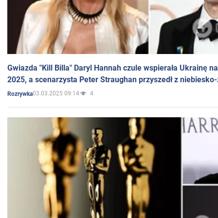
Gwiazda "Kill Billa" Daryl Hannah czule wspierała Ukrainę 
2025, a scenarzysta Peter Straughan przyszedł z niebiesko-
03.03.2025 09:14
4
Rozrywka