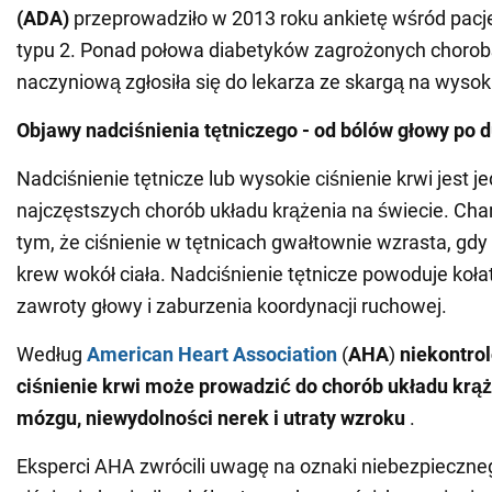
(ADA)
przeprowadziło w 2013 roku ankietę wśród pacj
typu 2. Ponad połowa diabetyków zagrożonych chorob
naczyniową zgłosiła się do lekarza ze skargą na wysoki
Objawy nadciśnienia tętniczego - od bólów głowy po 
Nadciśnienie tętnicze lub wysokie ciśnienie krwi jest j
najczęstszych chorób układu krążenia na świecie. Char
tym, że ciśnienie w tętnicach gwałtownie wzrasta, gd
krew wokół ciała. Nadciśnienie tętnicze powoduje koła
zawroty głowy i zaburzenia koordynacji ruchowej.
Według
American Heart Association
(
AHA
)
niekontro
ciśnienie krwi może prowadzić do chorób układu krąż
mózgu, niewydolności nerek i utraty wzroku
.
Eksperci AHA zwrócili uwagę na oznaki niebezpieczn