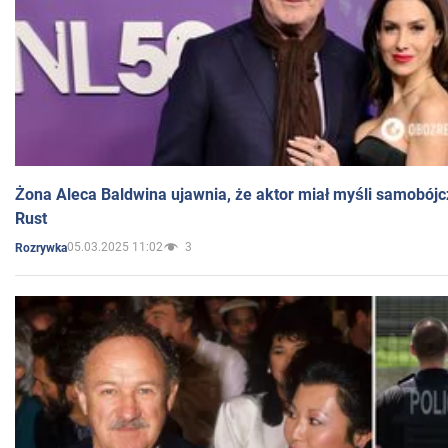
Żona Aleca Baldwina ujawnia, że aktor miał myśli samobójc
Rust
05.03.2025 11:02
3
Rozrywka