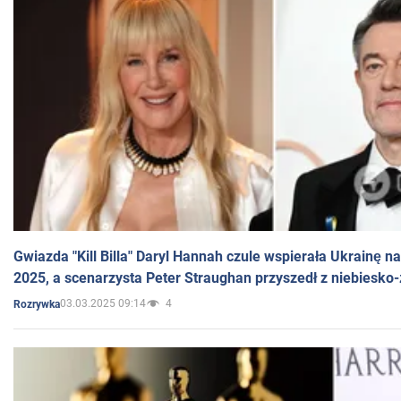
Gwiazda "Kill Billa" Daryl Hannah czule wspierała Ukrainę 
2025, a scenarzysta Peter Straughan przyszedł z niebiesko-
03.03.2025 09:14
4
Rozrywka