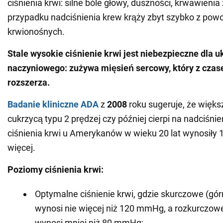
ciśnienia krwi: silne bóle głowy, duszności, krwawienia
przypadku nadciśnienia krew krąży zbyt szybko z powo
krwionośnych.
Stale wysokie ciśnienie krwi jest niebezpieczne dla 
naczyniowego: zużywa mięsień sercowy, który z czas
rozszerza.
Badanie kliniczne ADA
z
2008
roku sugeruje, że więks
cukrzycą typu 2 prędzej czy później cierpi na nadciśnie
ciśnienia krwi u Amerykanów w wieku 20 lat wynosił
więcej.
Poziomy ciśnienia krwi:
Optymalne ciśnienie krwi, gdzie skurczowe (górn
wynosi nie więcej niż 120 mmHg, a rozkurczowe
wynosi mniej niż 80 mmHg;