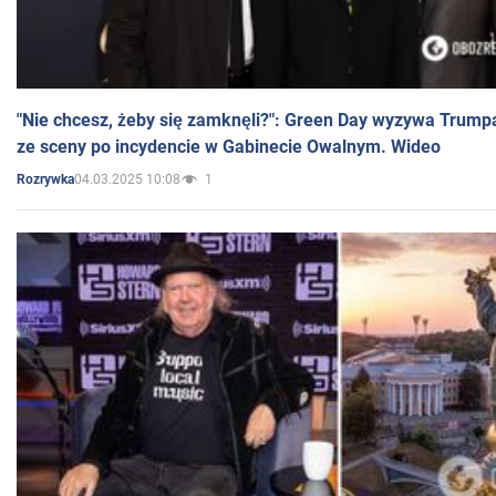
"Nie chcesz, żeby się zamknęli?": Green Day wyzywa Trump
ze sceny po incydencie w Gabinecie Owalnym. Wideo
04.03.2025 10:08
1
Rozrywka