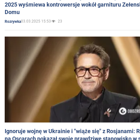
2025 wyśmiewa kontrowersje wokół garnituru Zełens
Domu
03.03.2025 15:53
23
Rozrywka
Ignoruje wojnę w Ukrainie i "wiąże się" z Rosjanami: 
na Oscarach pokazał swoje prawdziwe stanowisko w s