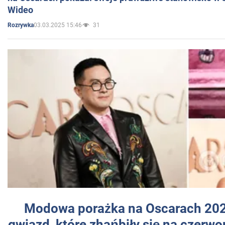
Wideo
03.03.2025 15:46
31
Rozrywka
Modowa porażka na Oscarach 202
gwiazd, które zhańbiły się na czer