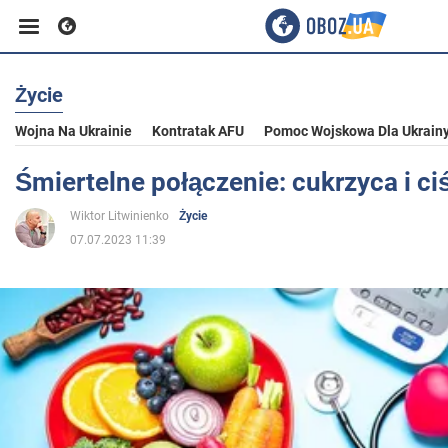
Życie
Biznes
Wojna Na Ukrainie
Kontratak AFU
Pomoc Wojskowa Dla Ukrain
Sport
Śmiertelne połączenie: cukrzyca i ci
Wiktor Litwinienko
Życie
Rozrywka
07.07.2023 11:39
Życie
Polityka
Społeczeństwo