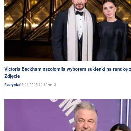
Victoria Beckham oszołomiła wyborem sukienki na randkę
Zdjęcie
05.03.2025 12:19
3
Rozrywka