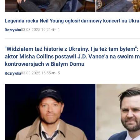
Legenda rocka Neil Young ogłosił darmowy koncert na Ukra
03.03.2025 19:21
1
Rozrywka
"Widziałem też historie z Ukrainy. I ja też tam byłem"
aktor Misha Collins postawił J.D. Vance'a na swoim m
kontrowersjach w Białym Domu
03.03.2025 15:55
5
Rozrywka