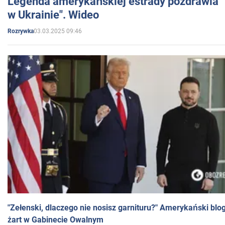
Legenda amerykańskiej estrady pozdrawia "br
w Ukrainie". Wideo
03.03.2025 09:46
Rozrywka
"Zełenski, dlaczego nie nosisz garnituru?" Amerykański blo
żart w Gabinecie Owalnym