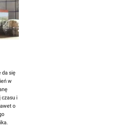
 da się
ień w
ianę
 czasu i
nawet o
go
ika.