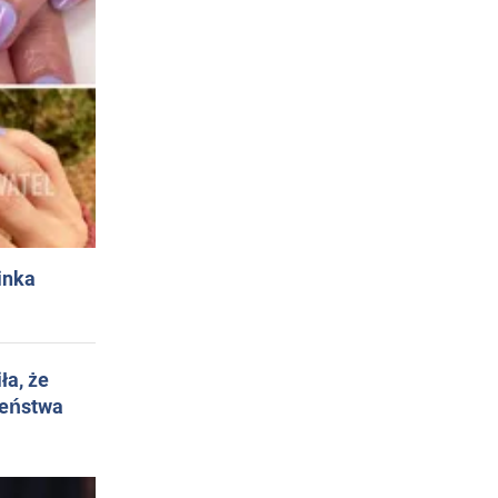
inka
ła, że
żeństwa