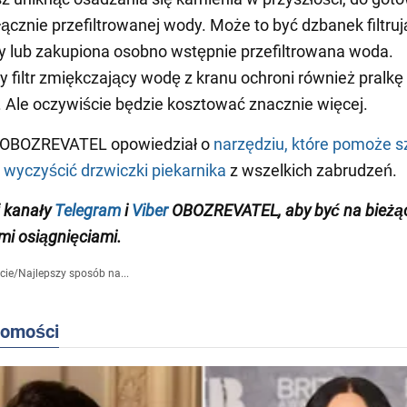
cznie przefiltrowanej wody. Może to być dzbanek filtrując
y lub zakupiona osobno wstępnie przefiltrowana woda.
y filtr zmiękczający wodę z kranu ochroni również pralkę 
Ale oczywiście będzie kosztować znacznie więcej.
 OBOZREVATEL opowiedział o
narzędziu, które pomoże s
 wyczyścić drzwiczki piekarnika
z wszelkich zabrudzeń.
 kanały
Telegram
i
Viber
OBOZREVATEL
,
aby być na bieżą
i osiągnięciami
.
cie
/
Najlepszy sposób na...
domości