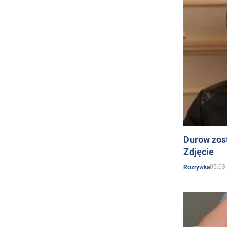
Durow zost
Zdjęcie
05.03
Rozrywka