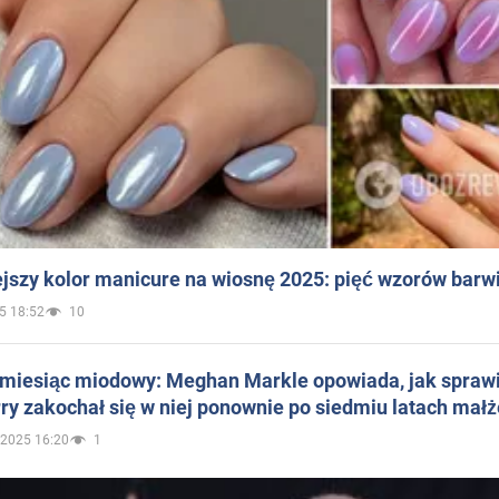
jszy kolor manicure na wiosnę 2025: pięć wzorów barw
5 18:52
10
 miesiąc miodowy: Meghan Markle opowiada, jak sprawi
ry zakochał się w niej ponownie po siedmiu latach mał
.2025 16:20
1