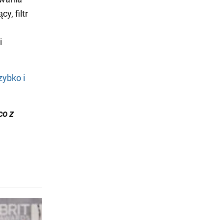
y, filtr
i
zybko i
co z