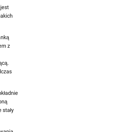
jest
akich
anką
iem z
ącą.
dczas
okładnie
oną
e stały
owania