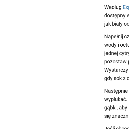
Według
Ex
dostępny 
jak biały o
Napełnij c
wody i oct
jednej cyt
pozostaw p
Wystarczy 
gdy sok z 
Następnie 
wypłukać. 
gąbki, aby 
się znaczni
Jeśli chce