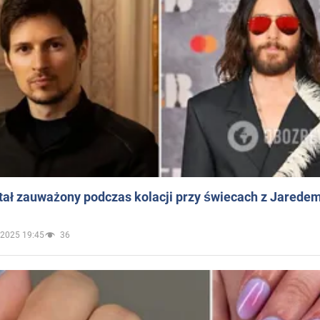
ał zauważony podczas kolacji przy świecach z Jaredem
.2025 19:45
36