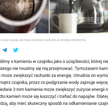
e
o psuje napoje, ale także zwiększa rachunki za energię elektryczną
limy o kamieniu w czajniku jako o uciążliwości, której nie
dlatego nie musimy się nią przejmować. Tymczasem kam
 może zwiększyć rachunki za energię. Utrudnia on wym
nątrz czajnika, przez co podgrzanie wody zajmuje więcej
aledwie 3 mm kamienia może zwiększyć zużycie energii 
to kamień może się łuszczyć i trafiać do napojów. Dlate
adzą, aby mieć skuteczny sposób na odkamienianie czajn