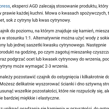
press
, eksperci AGD zalecają stosowanie produktu, który 
w prawie każdej kuchni. Mowa o kwasach spożywczych, t
cet, sok z cytryny lub kwas cytrynowy.
zajnik do poziomu, na którym znajduje się kamień, miesz
u w stosunku 1:1. Alternatywnie można użyć wody z sok
ryny lub jednej saszetki kwasku cytrynowego. Następnie
rodukt na godzinę, po czym zagotuj mieszankę czyszcz
raz podgrzać ocet lub kwasek cytrynowy do wrzenia, po
cytryny może wymagać 2-3 wrzenia.
należy pozostawić czajnik do ostygnięcia i kilkakrotnie d
Możesz delikatnie wyszorować ścianki i dno sztywną str
usunąć wszelkie pozostałości, które nie rozpuściły się, al
e bardziej miękkie i elastyczne.
sz uniknąć osadzania się kamienia w przyszłości, do got