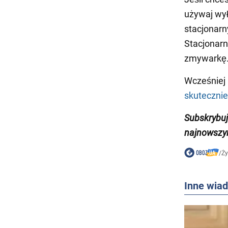
używaj wyłą
stacjonarn
Stacjonarn
zmywarkę. 
Wcześniej
skutecznie
Subskrybuj
najnowszym
/
Ży
Inne wia