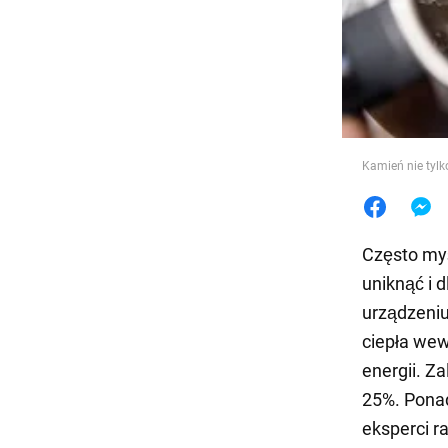
Jedzeni
Kamień nie tylk
Często myś
uniknąć i 
urządzeniu
ciepła wew
energii. Z
25%. Ponad
eksperci r