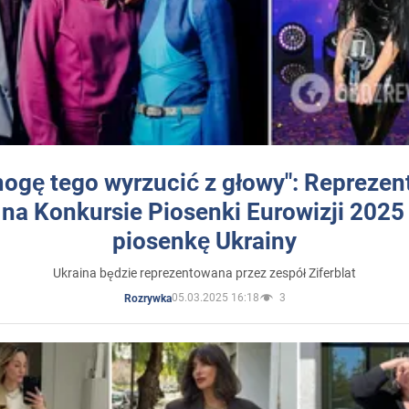
mogę tego wyrzucić z głowy": Reprezen
 na Konkursie Piosenki Eurowizji 2025
piosenkę Ukrainy
Ukraina będzie reprezentowana przez zespół Ziferblat
05.03.2025 16:18
3
Rozrywka