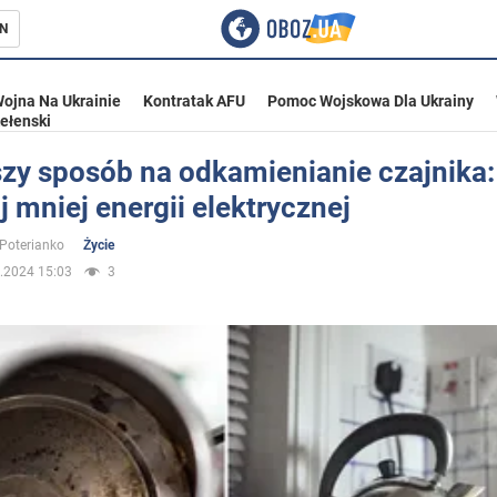
N
ojna Na Ukrainie
Kontratak AFU
Pomoc Wojskowa Dla Ukrainy
ełenski
szy sposób na odkamienianie czajnika:
 mniej energii elektrycznej
ka
 Poterianko
Życie
.2024 15:03
3
eństwo
a Ukrainie