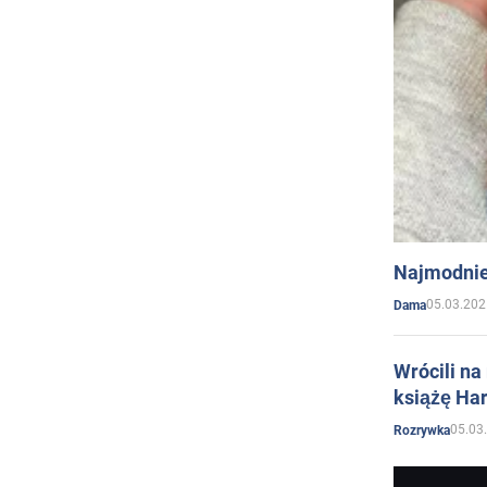
Najmodnie
05.03.202
Dama
Wrócili na
książę Har
05.03
Rozrywka