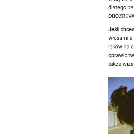
dlatego be
OBOZREVATE
Jeśli chce
włosami a 
loków na c
oprawić tw
także wize