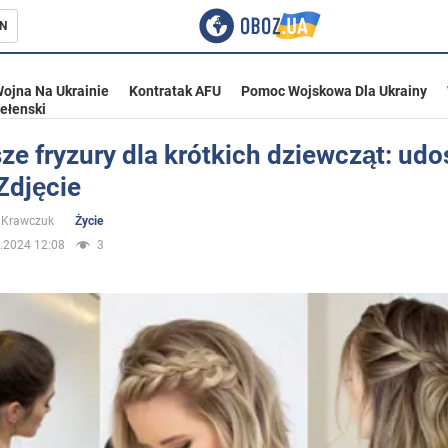
N
ojna Na Ukrainie
Kontratak AFU
Pomoc Wojskowa Dla Ukrainy
ełenski
ze fryzury dla krótkich dziewcząt: ud
Zdjęcie
ka
 Krawczuk
Życie
.2024 12:08
3
eństwo
a Ukrainie