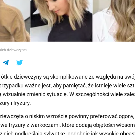
e
tkich dziewczynek
ótkie dziewczyny są skomplikowane ze względu na swój
przypadku ważne jest, aby pamiętać, że istnieje wiele sz
 wizualnie zmienić sytuację. W szczególności wiele zale
ury i fryzury.
ziewczęta o niskim wzroście powinny preferować ogony, 
owe fryzury z warkoczami, które dodają objętości włosom
z nich podkreślają sylwetkę, podobnie jak wysokie obcas