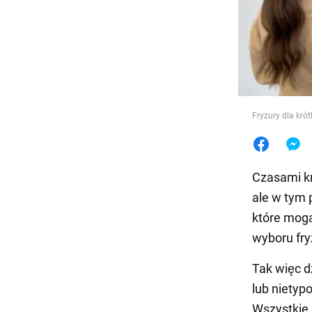
Jedzeni
Fryzury dla kró
Czasami kr
ale w tym 
które mogą
wyboru fryz
Tak więc d
lub nietyp
Wszystkie 