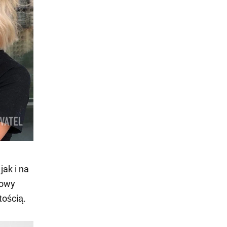
ak i na
łowy
tością.