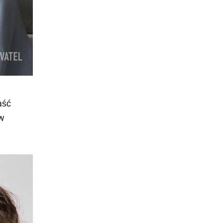
aść
 w