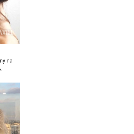
any na
.