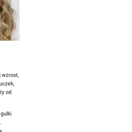
 wzrost,
tuczek,
ży od
gulki
.
y,