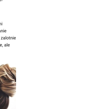
mi
anie
zalotnie
e, ale