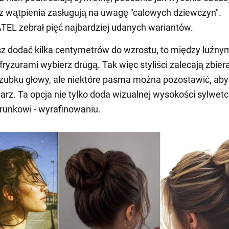
z wątpienia zasługują na uwagę "calowych dziewczyn".
L zebrał pięć najbardziej udanych wariantów.
sz dodać kilka centymetrów do wzrostu, to między luźny
fryzurami wybierz drugą. Tak więc styliści zalecają zbier
zubku głowy, ale niektóre pasma można pozostawić, aby 
arz. Ta opcja nie tylko doda wizualnej wysokości sylwetc
runkowi - wyrafinowaniu.