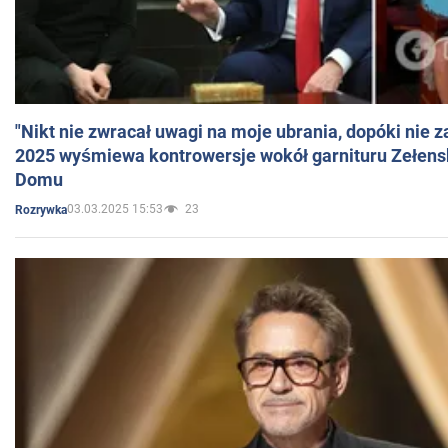
"Nikt nie zwracał uwagi na moje ubrania, dopóki nie z
2025 wyśmiewa kontrowersje wokół garnituru Zełens
Domu
03.03.2025 15:53
23
Rozrywka