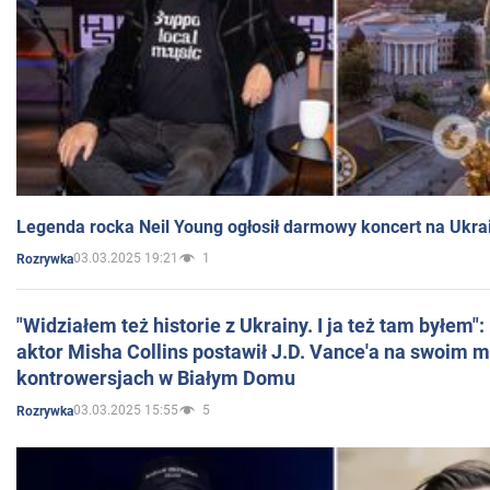
Legenda rocka Neil Young ogłosił darmowy koncert na Ukra
03.03.2025 19:21
1
Rozrywka
"Widziałem też historie z Ukrainy. I ja też tam byłem"
aktor Misha Collins postawił J.D. Vance'a na swoim m
kontrowersjach w Białym Domu
03.03.2025 15:55
5
Rozrywka