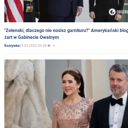
"Zełenski, dlaczego nie nosisz garnituru?" Amerykański blo
żart w Gabinecie Owalnym
03.03.2025 09:28
3
Rozrywka