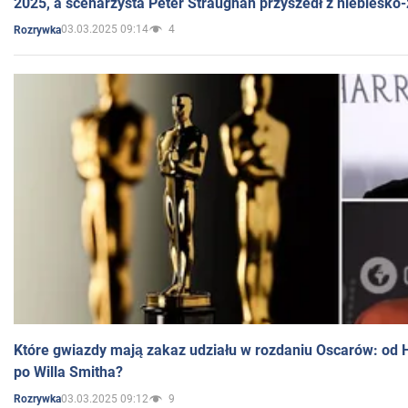
2025, a scenarzysta Peter Straughan przyszedł z niebiesko-
03.03.2025 09:14
4
Rozrywka
Które gwiazdy mają zakaz udziału w rozdaniu Oscarów: od 
po Willa Smitha?
03.03.2025 09:12
9
Rozrywka