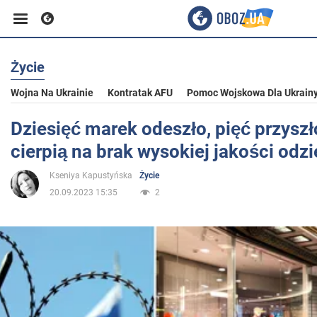
Życie
Biznes
Wojna Na Ukrainie
Kontratak AFU
Pomoc Wojskowa Dla Ukrain
Sport
Dziesięć marek odeszło, pięć przyszł
cierpią na brak wysokiej jakości odzi
Rozrywka
Kseniya Kapustyńska
Życie
20.09.2023 15:35
2
Życie
Polityka
Społeczeństwo