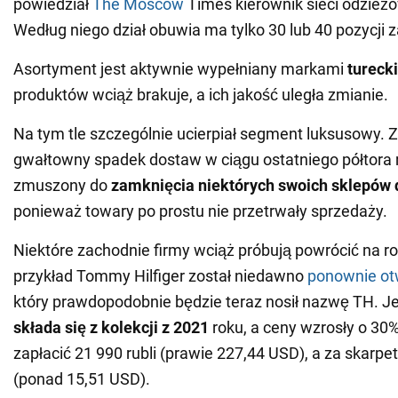
powiedział
The Moscow
Times kierownik sieci odzieżo
Według niego dział obuwia ma tylko 30 lub 40 pozycji 
Asortyment jest aktywnie wypełniany markami
turecki
produktów wciąż brakuje, a ich jakość uległa zmianie.
Na tym tle szczególnie ucierpiał segment luksusowy. 
gwałtowny spadek dostaw w ciągu ostatniego półtora 
zmuszony do
zamknięcia niektórych swoich sklepów
ponieważ towary po prostu nie przetrwały sprzedaży.
Niektóre zachodnie firmy wciąż próbują powrócić na ro
przykład Tommy Hilfiger został niedawno
ponownie ot
który prawdopodobnie będzie teraz nosił nazwę TH. 
składa się z kolekcji z 2021
roku, a ceny wzrosły o 30%
zapłacić 21 990 rubli (prawie 227,44 USD), a za skarpet
(ponad 15,51 USD).