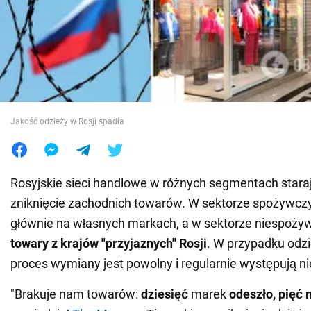
Wojna na Ukrainie
Świat
Jedzenie
Jakość odzieży w Rosji spadła
Rosyjskie sieci handlowe w różnych segmentach staraj
zniknięcie zachodnich towarów. W sektorze spożywcz
głównie na własnych markach, a w sektorze niespoż
towary z krajów "przyjaznych" Rosji
. W przypadku odzi
proces wymiany jest powolny i regularnie występują n
"Brakuje nam towarów:
dziesięć
marek
odeszło, pięć