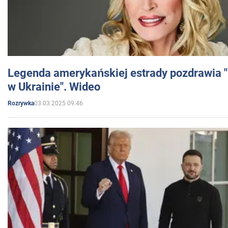
Legenda amerykańskiej estrady pozdrawia "br
w Ukrainie". Wideo
03.03.2025 09:46
Rozrywka