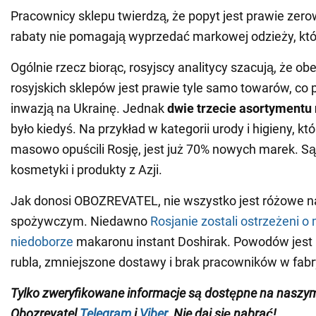
Pracownicy sklepu twierdzą, że popyt jest prawie zer
rabaty nie pomagają wyprzedać markowej odzieży, któ
Ogólnie rzecz biorąc, rosyjscy analitycy szacują, że ob
rosyjskich sklepów jest prawie tyle samo towarów, co 
inwazją na Ukrainę. Jednak
dwie trzecie asortymentu n
było kiedyś. Na przykład w kategorii urody i higieny, kt
masowo opuścili Rosję, jest już 70% nowych marek. Są 
kosmetyki i produkty z Azji.
Jak donosi OBOZREVATEL, nie wszystko jest różowe na
spożywczym. Niedawno
Rosjanie zostali ostrzeżeni 
niedoborze
makaronu instant Doshirak. Powodów jest k
rubla, zmniejszone dostawy i brak pracowników w fabr
Tylko zweryfikowane informacje są dostępne na nasz
Obozrevatel
Telegram
i
Viber
. Nie daj się nabrać!