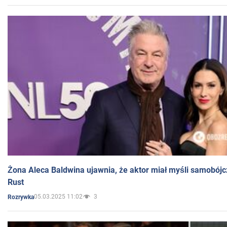
Żona Aleca Baldwina ujawnia, że aktor miał myśli samobójc
Rust
05.03.2025 11:02
3
Rozrywka