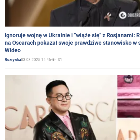
Ignoruje wojnę w Ukrainie i "wiąże się" z Rosjanami: 
na Oscarach pokazał swoje prawdziwe stanowisko w s
Wideo
03.03.2025 15:46
31
Rozrywka