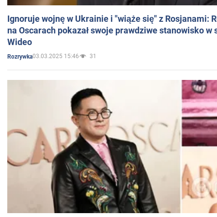
Ignoruje wojnę w Ukrainie i "wiąże się" z Rosjanami: 
na Oscarach pokazał swoje prawdziwe stanowisko w s
Wideo
03.03.2025 15:46
31
Rozrywka