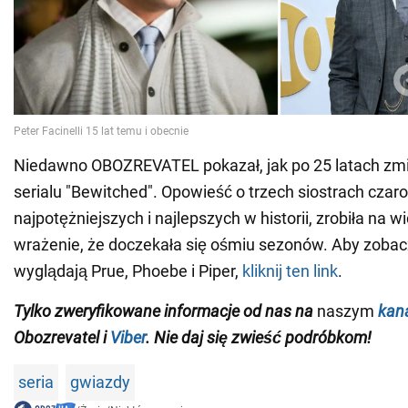
Niedawno OBOZREVATEL pokazał, jak po 25 latach zmi
serialu "Bewitched". Opowieść o trzech siostrach czar
najpotężniejszych i najlepszych w historii, zrobiła na 
wrażenie, że doczekała się ośmiu sezonów. Aby zobacz
wyglądają Prue, Phoebe i Piper,
kliknij ten link
.
Tylko
zweryfikowane informacje od nas na
naszym
kan
Obozrevatel i
Viber
. Nie daj się zwieść podróbkom!
seria
gwiazdy