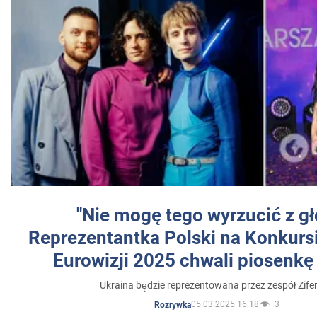
"Nie mogę tego wyrzucić z gł
Reprezentantka Polski na Konkurs
Eurowizji 2025 chwali piosenkę
Ukraina będzie reprezentowana przez zespół Zifer
05.03.2025 16:18
3
Rozrywka