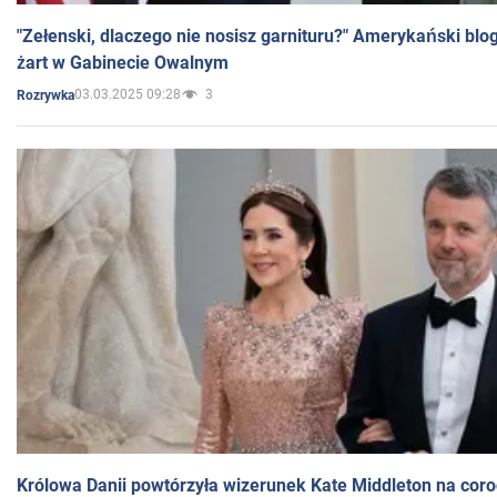
"Zełenski, dlaczego nie nosisz garnituru?" Amerykański blo
żart w Gabinecie Owalnym
03.03.2025 09:28
3
Rozrywka
Królowa Danii powtórzyła wizerunek Kate Middleton na coro