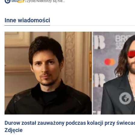
/
Życie
/
Niektórzy są nie...
Inne wiadomości
Durow został zauważony podczas kolacji przy świeca
Zdjęcie