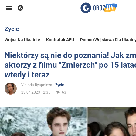
Życie
Biznes
Wojna Na Ukrainie
Kontratak AFU
Pomoc Wojskowa Dla Ukrain
Sport
Niektórzy są nie do poznania! Jak zmi
aktorzy z filmu "Zmierzch" po 15 lata
Rozrywka
wtedy i teraz
Victoria Ryapolova
Życie
Życie
23.04.2023 12:35
63
Polityka
Społeczeństwo