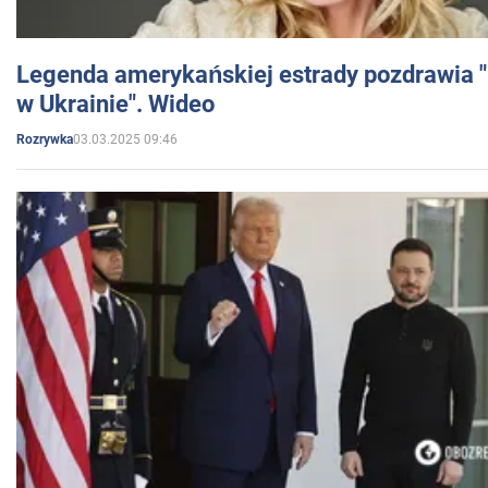
Legenda amerykańskiej estrady pozdrawia "br
w Ukrainie". Wideo
03.03.2025 09:46
Rozrywka