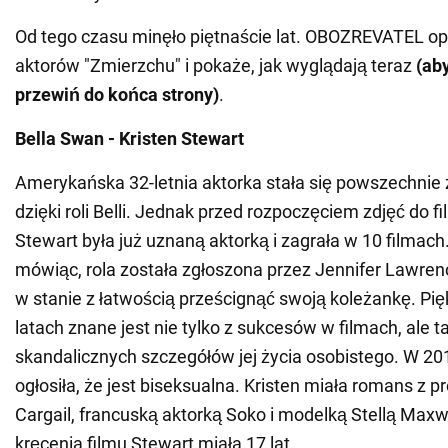
Od tego czasu minęło piętnaście lat. OBOZREVATEL op
aktorów "Zmierzchu" i pokaże, jak wyglądają teraz
(ab
przewiń do końca strony)
.
Bella Swan - Kristen Stewart
Amerykańska 32-letnia aktorka stała się powszechnie
dzięki roli Belli. Jednak przed rozpoczęciem zdjęć do f
Stewart była już uznaną aktorką i zagrała w 10 filma
mówiąc, rola została zgłoszona przez Jennifer Lawrenc
w stanie z łatwością prześcignąć swoją koleżankę. Pię
latach znane jest nie tylko z sukcesów w filmach, ale t
skandalicznych szczegółów jej życia osobistego. W 201
ogłosiła, że jest biseksualna. Kristen miała romans z p
Cargail, francuską aktorką Soko i modelką Stellą Maxw
kręcenia filmu Stewart miała 17 lat.