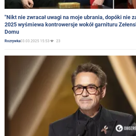
"Nikt nie zwracał uwagi na moje ubrania, dopóki nie z
2025 wyśmiewa kontrowersje wokół garnituru Zełens
Domu
03.03.2025 15:53
23
Rozrywka