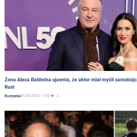
Żona Aleca Baldwina ujawnia, że aktor miał myśli samobójc
Rust
05.03.2025 11:02
3
Rozrywka