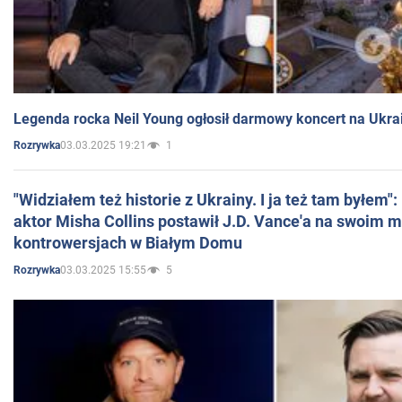
Legenda rocka Neil Young ogłosił darmowy koncert na Ukra
03.03.2025 19:21
1
Rozrywka
"Widziałem też historie z Ukrainy. I ja też tam byłem"
aktor Misha Collins postawił J.D. Vance'a na swoim m
kontrowersjach w Białym Domu
03.03.2025 15:55
5
Rozrywka