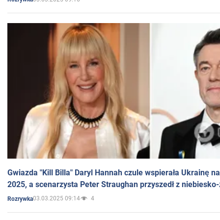
Gwiazda "Kill Billa" Daryl Hannah czule wspierała Ukrainę 
2025, a scenarzysta Peter Straughan przyszedł z niebiesko-
03.03.2025 09:14
4
Rozrywka