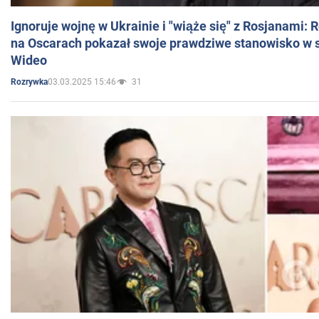
Ignoruje wojnę w Ukrainie i "wiąże się" z Rosjanami: 
na Oscarach pokazał swoje prawdziwe stanowisko w s
Wideo
03.03.2025 15:46
31
Rozrywka