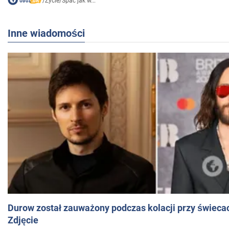
/
Życie
/
Spać jak w...
Inne wiadomości
Durow został zauważony podczas kolacji przy świeca
Zdjęcie