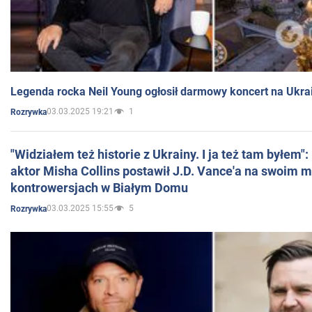
Legenda rocka Neil Young ogłosił darmowy koncert na Ukra
03.03.2025 19:21
1
Rozrywka
"Widziałem też historie z Ukrainy. I ja też tam byłem"
aktor Misha Collins postawił J.D. Vance'a na swoim m
kontrowersjach w Białym Domu
03.03.2025 15:55
5
Rozrywka