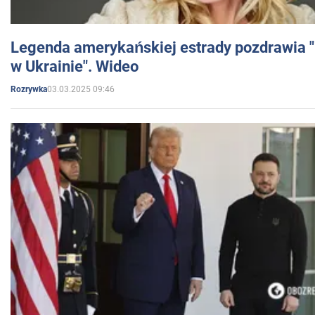
Legenda amerykańskiej estrady pozdrawia "br
w Ukrainie". Wideo
03.03.2025 09:46
Rozrywka