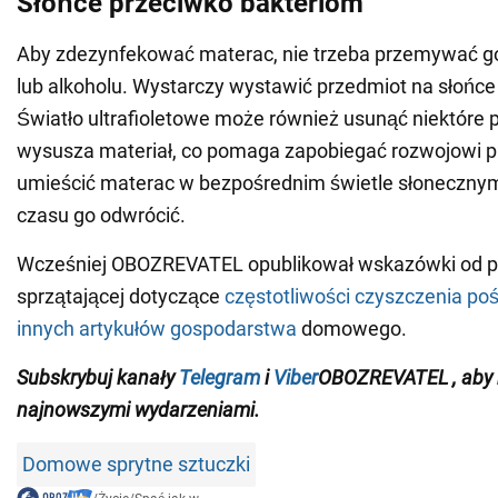
Słońce przeciwko bakteriom
Aby zdezynfekować materac, nie trzeba przemywać g
lub alkoholu. Wystarczy wystawić przedmiot na słońce 
Światło ultrafioletowe może również usunąć niektóre p
wysusza materiał, co pomaga zapobiegać rozwojowi p
umieścić materac w bezpośrednim świetle słonecznym
czasu go odwrócić.
Wcześniej OBOZREVATEL opublikował wskazówki od pr
sprzątającej dotyczące
częstotliwości czyszczenia poś
innych artykułów gospodarstwa
domowego.
Subskrybuj
kanały
Telegram
i
Viber
OBOZREVATEL
, aby
najnowszymi wydarzeniami
.
Domowe sprytne sztuczki