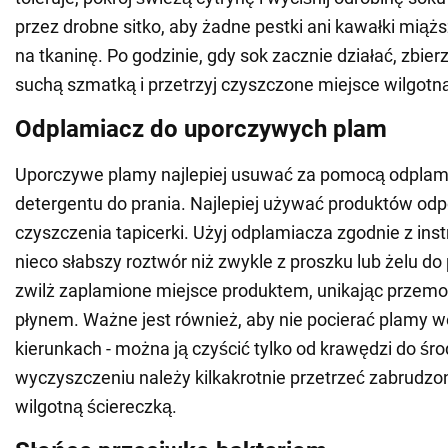
przez drobne sitko, aby żadne pestki ani kawałki miążs
na tkaninę. Po godzinie, gdy sok zacznie działać, zbier
suchą szmatką i przetrzyj czyszczone miejsce wilgotn
Odplamiacz do uporczywych plam
Uporczywe plamy najlepiej usuwać za pomocą odplami
detergentu do prania. Najlepiej używać produktów od
czyszczenia tapicerki. Użyj odplamiacza zgodnie z instr
nieco słabszy roztwór niż zwykle z proszku lub żelu do 
zwilż zaplamione miejsce produktem, unikając przem
płynem. Ważne jest również, aby nie pocierać plamy 
kierunkach - można ją czyścić tylko od krawędzi do śro
wyczyszczeniu należy kilkakrotnie przetrzeć zabrudzo
wilgotną ściereczką.