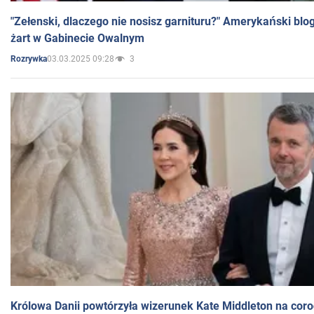
"Zełenski, dlaczego nie nosisz garnituru?" Amerykański blo
żart w Gabinecie Owalnym
03.03.2025 09:28
3
Rozrywka
Królowa Danii powtórzyła wizerunek Kate Middleton na coro