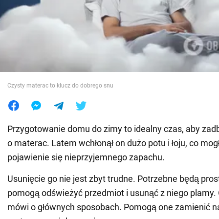
Wojna na Ukrainie
Świat
Jedzenie
Czysty materac to klucz do dobrego snu
Przygotowanie domu do zimy to idealny czas, aby zad
o materac. Latem wchłonął on dużo potu i łoju, co m
pojawienie się nieprzyjemnego zapachu.
Usunięcie go nie jest zbyt trudne. Potrzebne będą pros
pomogą odświeżyć przedmiot i usunąć z niego plam
mówi o głównych sposobach. Pomogą one zamienić n