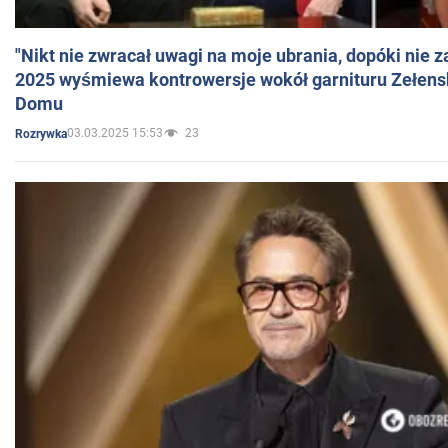
"Nikt nie zwracał uwagi na moje ubrania, dopóki nie z
2025 wyśmiewa kontrowersje wokół garnituru Zełens
Domu
03.03.2025 15:53
23
Rozrywka