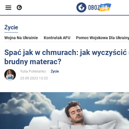
Życie
Biznes
Wojna Na Ukrainie
Kontratak AFU
Pomoc Wojskowa Dla Ukrain
Sport
Spać jak w chmurach: jak wyczyścić s
brudny materac?
Rozrywka
Yulia Poterianko
Życie
25.09.2023 13:23
Życie
Polityka
Społeczeństwo