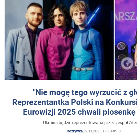
"Nie mogę tego wyrzucić z gł
Reprezentantka Polski na Konkurs
Eurowizji 2025 chwali piosenkę
Ukraina będzie reprezentowana przez zespół Zifer
05.03.2025 16:18
3
Rozrywka