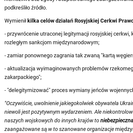
podkreśliło źródło.
Wymienił
kilka celów działań Rosyjskiej Cerkwi Praw
- przywrócenie utraconej legitymacji rosyjskiej cerkwi,
rozległym sankcjom międzynarodowym;
- zamiar ponownego zagrania tak zwaną "kartą węgier
- aktualizacja wyimaginowanych problemów rzekome
zakarpackiego";
- "delegitymizować" proces wymiany jeńców wojennyc
"Oczywiście, uwolnienie jakiegokolwiek obywatela Ukrain
niewoli jest pozytywnym wydarzeniem. Ale niekontrolow
naszych wojskowych do innych krajów to
niebezpieczn
zaangażowane są w to szanowane organizacje
między