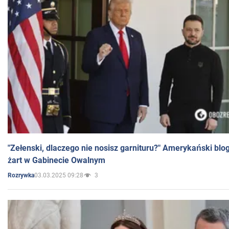
"Zełenski, dlaczego nie nosisz garnituru?" Amerykański blo
żart w Gabinecie Owalnym
03.03.2025 09:28
3
Rozrywka