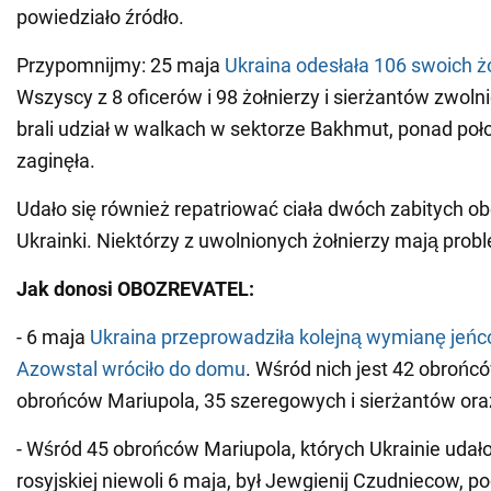
powiedziało źródło.
Przypomnijmy: 25 maja
Ukraina odesłała 106 swoich ż
Wszyscy z 8 oficerów i 98 żołnierzy i sierżantów zwoln
brali udział w walkach w sektorze Bakhmut, ponad poł
zaginęła.
Udało się również repatriować ciała dwóch zabitych o
Ukrainki. Niektórzy z uwolnionych żołnierzy mają pro
Jak donosi OBOZREVATEL:
- 6 maja
Ukraina przeprowadziła kolejną wymianę jeń
Azowstal wróciło do domu
. Wśród nich jest 42 obrońcó
obrońców Mariupola, 35 szeregowych i sierżantów oraz
- Wśród 45 obrońców Mariupola, których Ukrainie udało
rosyjskiej niewoli 6 maja, był Jewgienij Czudniecow, p