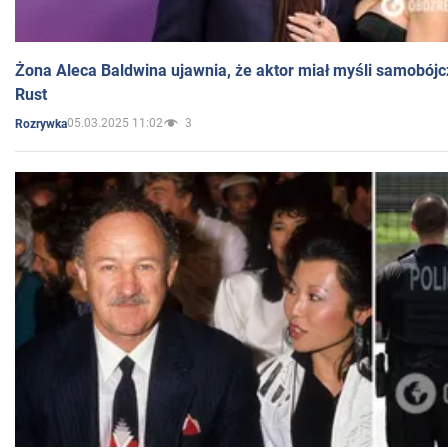
Żona Aleca Baldwina ujawnia, że aktor miał myśli samobójc
Rust
05.03.2025 11:02
3
Rozrywka