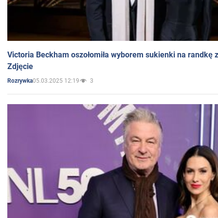
Victoria Beckham oszołomiła wyborem sukienki na randkę
Zdjęcie
05.03.2025 12:19
3
Rozrywka