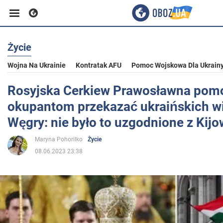
Życie
Biznes
Wojna Na Ukrainie
Kontratak AFU
Pomoc Wojskowa Dla Ukrain
Sport
Rosyjska Cerkiew Prawosławna pom
okupantom przekazać ukraińskich w
Rozrywka
Węgry: nie było to uzgodnione z Kij
Maryna Pohorilko
Życie
Życie
08.06.2023 23:38
Polityka
Społeczeństwo