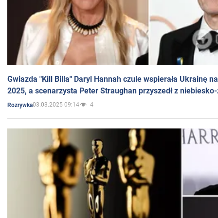
Gwiazda "Kill Billa" Daryl Hannah czule wspierała Ukrainę 
2025, a scenarzysta Peter Straughan przyszedł z niebiesko-
03.03.2025 09:14
4
Rozrywka