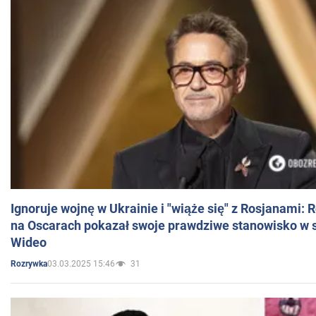
Ignoruje wojnę w Ukrainie i "wiąże się" z Rosjanami: 
na Oscarach pokazał swoje prawdziwe stanowisko w s
Wideo
03.03.2025 15:46
31
Rozrywka