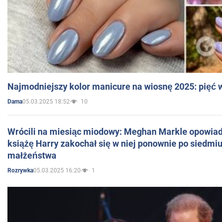
Najmodniejszy kolor manicure na wiosnę 2025: pięć
05.03.2025 18:52
10
Dama
Wrócili na miesiąc miodowy: Meghan Markle opowiada
książę Harry zakochał się w niej ponownie po siedmiu
małżeństwa
05.03.2025 16:20
1
Rozrywka