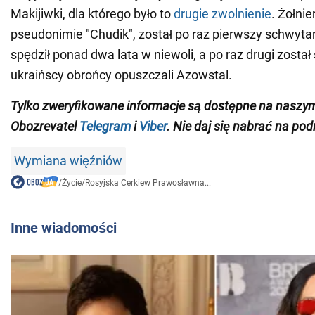
Makijiwki, dla którego było to
drugie zwolnienie
. Żołni
pseudonimie "Chudik", został po raz pierwszy schwyta
spędził ponad dwa lata w niewoli, a po raz drugi zosta
ukraińscy obrońcy opuszczali Azowstal.
Tylko zweryfikowane informacje są dostępne na naszy
Obozrevatel
Telegram
i
Viber
. Nie daj się nabrać na pod
Wymiana więźniów
/
Życie
/
Rosyjska Cerkiew Prawosławna...
Inne wiadomości