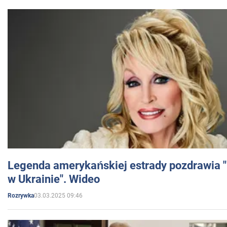
Legenda amerykańskiej estrady pozdrawia "br
w Ukrainie". Wideo
03.03.2025 09:46
Rozrywka