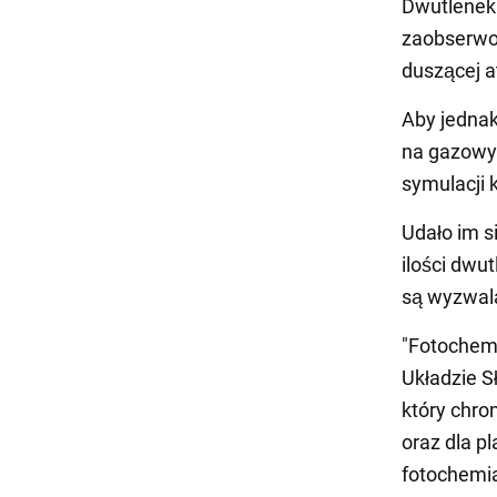
Dwutlenek
zaobserwow
duszącej a
Aby jednak
na gazowym
symulacji
Udało im s
ilości dwu
są wyzwala
"Fotochemi
Układzie S
który chro
oraz dla p
fotochemia