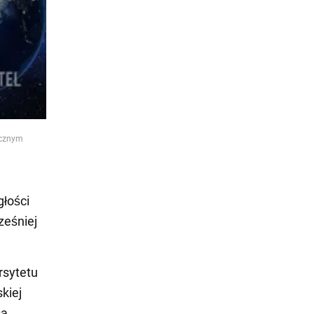
ecznym
głości
ześniej
rsytetu
skiej
sa