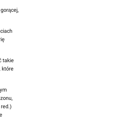
 gorącej,
ściach
ię
 takie
 które
zym
ozonu,
red.)
ie