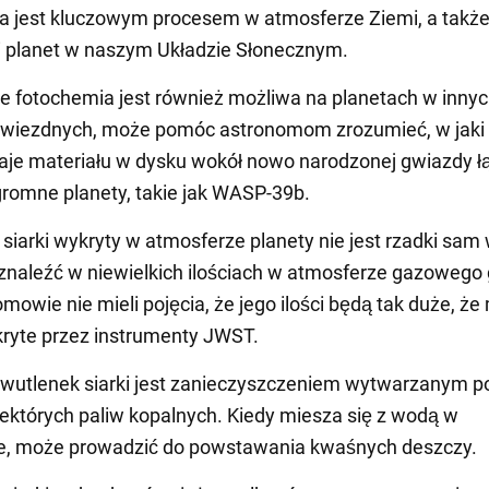
a jest kluczowym procesem w atmosferze Ziemi, a takż
i planet w naszym Układzie Słonecznym.
że fotochemia jest również możliwa na planetach w inny
gwiezdnych, może pomóc astronomom zrozumieć, w jaki
aje materiału w dysku wokół nowo narodzonej gwiazdy łą
romne planety, takie jak WASP-39b.
siarki wykryty w atmosferze planety nie jest rzadki sam 
naleźć w niewielkich ilościach w atmosferze gazowego 
omowie nie mieli pojęcia, że jego ilości będą tak duże, ż
ryte przez instrumenty JWST.
dwutlenek siarki jest zanieczyszczeniem wytwarzanym 
iektórych paliw kopalnych. Kiedy miesza się z wodą w
e, może prowadzić do powstawania kwaśnych deszczy.