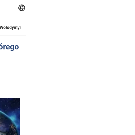
Wołodymyr
tórego