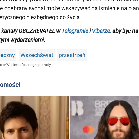
że odebrany sygnał może wskazywać na istnienie na plan
etycznego niezbędnego do życia.
j kanały OBOZREVATEL w
Telegramie
i
Viberze
, aby być
na
zymi wydarzeniami
.
neczny
Wszechświat
przestrzeń
cie
/
W atmosferze egzoplanety...
domości