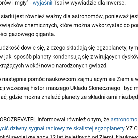
rów i mgły" -
wyjaśnił
Tsai w wywiadzie dla Inverse.
siarki jest również ważny dla astronomów, ponieważ jes
u związków chemicznych, które można wykorzystać do po
ści gazowego giganta.
ludzkość dowie się, z czego składają się egzoplanety, tym 
w jaki sposób planety kondensują się z wirujących dyskó
u krążących wokół nowo narodzonych gwiazd.
o następnie pomóc naukowcom zajmującym się Ziemią 
cji wczesnej historii naszego Układu Słonecznego i być 
ć, gdzie można znaleźć planety ze składnikami niezbę
 OBOZREVATEL informował również o tym, że
astronomo
cić dziwny sygnał radiowy ze skalistej egzoplanety
YZ Ce
okół swojej gwiazdy 12 lat świetlnych od Ziemi. Naukow