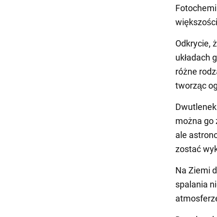
Fotochemi
większośc
Odkrycie, 
układach 
różne rodz
tworząc og
Dwutlenek 
można go z
ale astron
zostać wyk
Na Ziemi 
spalania n
atmosferz