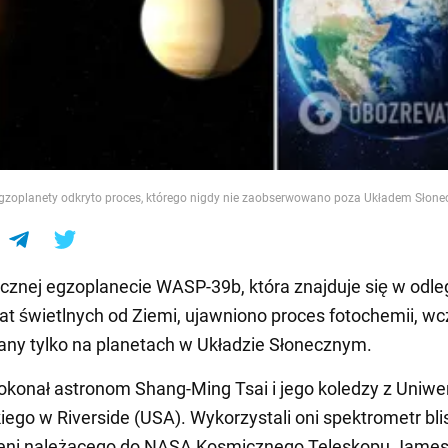
e
gzoplanety odkryto proces, którego nigdy nie zaobserwowano poza Układem Słon
cznej egzoplanecie WASP-39b, która znajduje się w odle
lat świetlnych od Ziemi, ujawniono proces fotochemii, wc
ny tylko na planetach w Układzie Słonecznym.
okonał astronom Shang-Ming Tsai i jego koledzy z Uniwe
kiego w Riverside (USA). Wykorzystali oni spektrometr bli
eni należącego do NASA Kosmicznego Teleskopu Jame