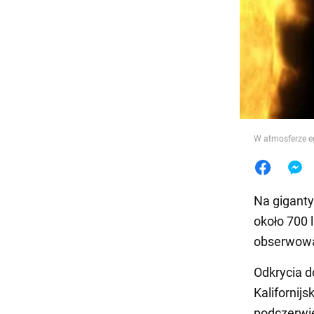
Jedzeni
W atmosferze e
Na giganty
około 700 
obserwowa
Odkrycia d
Kalifornijs
podczerwi