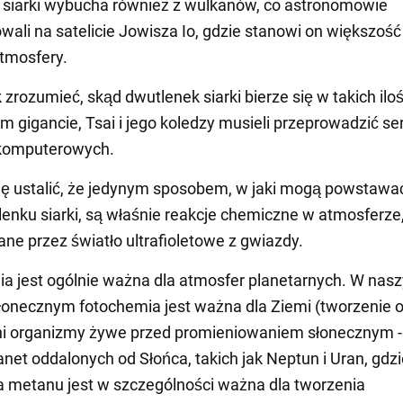
 siarki wybucha również z wulkanów, co astronomowie
ali na satelicie Jowisza Io, gdzie stanowi on większość
tmosfery.
 zrozumieć, skąd dwutlenek siarki bierze się w takich ilo
 gigancie, Tsai i jego koledzy musieli przeprowadzić ser
 komputerowych.
ię ustalić, że jedynym sposobem, w jaki mogą powstawać
tlenku siarki, są właśnie reakcje chemiczne w atmosferze,
ne przez światło ultrafioletowe z gwiazdy.
a jest ogólnie ważna dla atmosfer planetarnych. W nas
łonecznym fotochemia jest ważna dla Ziemi (tworzenie 
ni organizmy żywe przed promieniowaniem słonecznym - 
lanet oddalonych od Słońca, takich jak Neptun i Uran, gdz
 metanu jest w szczególności ważna dla tworzenia