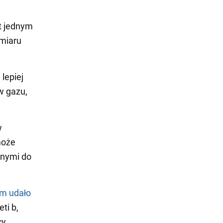
t jednym
miaru
lepiej
w gazu,
w
może
dnymi do
m udało
ti b,
cy