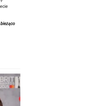
ecie
 bieżąco