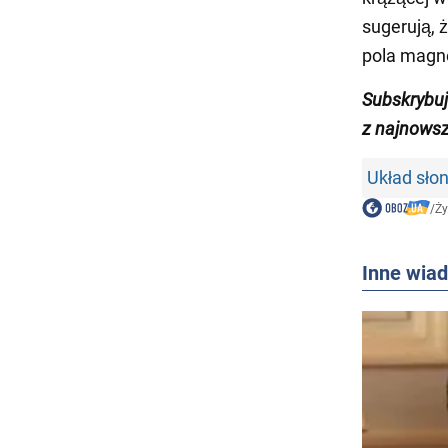
sugerują, 
pola magn
Subskrybu
z najnows
Układ sło
/
Ży
Inne wia