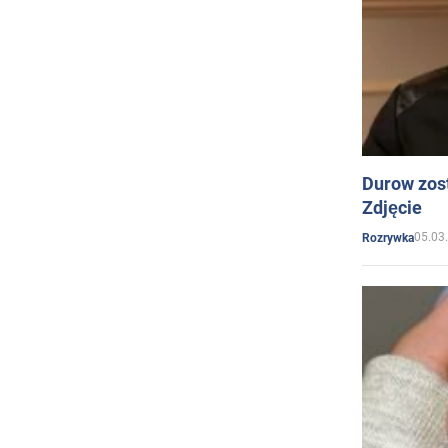
Durow zost
Zdjęcie
05.03
Rozrywka