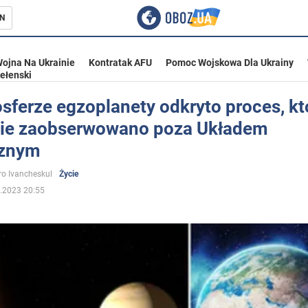
N
ojna Na Ukrainie
Kontratak AFU
Pomoc Wojskowa Dla Ukrainy
ełenski
sferze egzoplanety odkryto proces, k
nie zaobserwowano poza Układem
ka
cznym
o Ivancheskul
Życie
.2023 20:55
eństwo
a Ukrainie