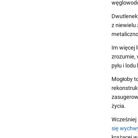
węglowodo
Dwutlenek 
z niewiel
metaliczno
Im więcej 
zrozumie, 
pyłu i lod
Mogłoby t
rekonstruk
zasugerowa
życia.
Wcześniej
się wychwy
krążącej w