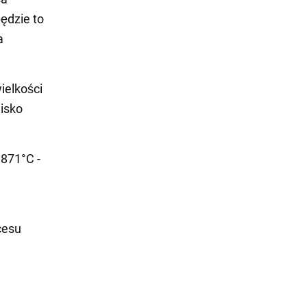
będzie to
a
ielkości
lisko
 871°C -
cesu