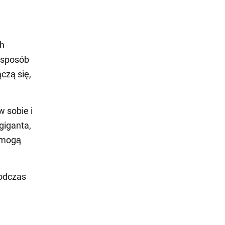
e
ch
 sposób
czą się,
w sobie i
giganta,
e mogą
podczas