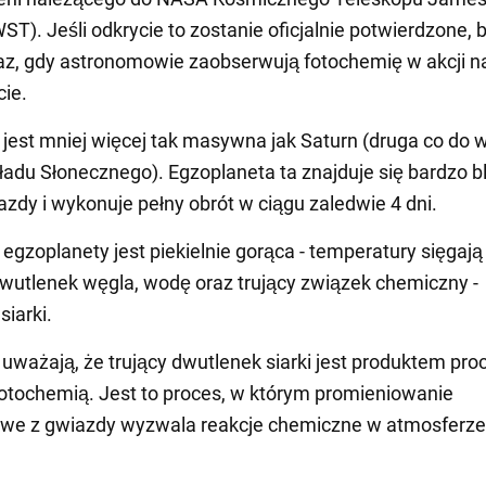
T). Jeśli odkrycie to zostanie oficjalnie potwierdzone, 
az, gdy astronomowie zaobserwują fotochemię w akcji n
ie.
est mniej więcej tak masywna jak Saturn (druga co do w
ładu Słonecznego). Egzoplaneta ta znajduje się bardzo b
azdy i wykonuje pełny obrót w ciągu zaledwie 4 dni.
egzoplanety jest piekielnie gorąca - temperatury sięgają
dwutlenek węgla, wodę oraz trujący związek chemiczny -
siarki.
ważają, że trujący dwutlenek siarki jest produktem pro
tochemią. Jest to proces, w którym promieniowanie
towe z gwiazdy wyzwala reakcje chemiczne w atmosferze