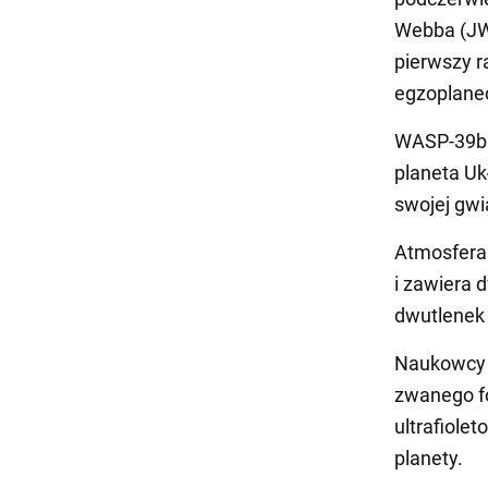
Webba (JWS
pierwszy r
egzoplanec
WASP-39b j
planeta Uk
swojej gwi
Atmosfera 
i zawiera 
dwutlenek 
Naukowcy u
zwanego fo
ultrafiole
planety.