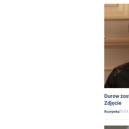
Durow zost
Zdjęcie
05.03
Rozrywka