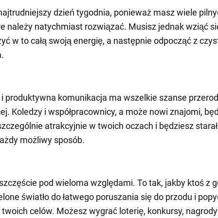
najtrudniejszy dzień tygodnia, ponieważ masz wiele piln
re należy natychmiast rozwiązać. Musisz jednak wziąć s
żyć w to całą swoją energię, a następnie odpocząć z czy
.
i produktywna komunikacja ma wszelkie szanse przerodz
ej. Koledzy i współpracownicy, a może nowi znajomi, będ
zczególnie atrakcyjnie w twoich oczach i będziesz starał
każdy możliwy sposób.
szczęście pod wieloma względami. To tak, jakby ktoś z g
ielone światło do łatwego poruszania się do przodu i popy
 twoich celów. Możesz wygrać loterię, konkursy, nagrody 