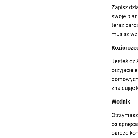
Zapisz dzi
swoje plan
teraz bard
musisz wzi
Kozioroże
Jesteś dzi
przyjaciel
domowych d
znajdując k
Wodnik
Otrzymasz 
osiągnięci
bardzo kon