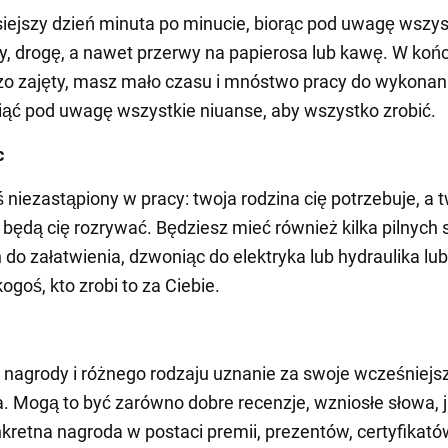
siejszy dzień minuta po minucie, biorąc pod uwagę wszys
y, drogę, a nawet przerwy na papierosa lub kawę. W końc
zo zajęty, masz mało czasu i mnóstwo pracy do wykonani
ąć pod uwagę wszystkie niuanse, aby wszystko zrobić.
c
ś niezastąpiony w pracy: twoja rodzina cię potrzebuje, a 
e będą cię rozrywać. Będziesz mieć również kilka pilnych
o załatwienia, dzwoniąc do elektryka lub hydraulika lub
ogoś, kto zrobi to za Ciebie.
nagrody i różnego rodzaju uznanie za swoje wcześniejs
a. Mogą to być zarówno dobre recenzje, wzniosłe słowa, j
kretna nagroda w postaci premii, prezentów, certyfikató