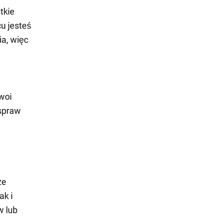
tkie
u jesteś
a, więc
twoi
 spraw
ze
ak i
w lub