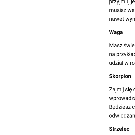
przyjmuj j
musisz wsz
nawet wyn
Waga
Masz świet
na przykła
udział w r
Skorpion
Zajmij się
wprowadzą
Będziesz c
odwiedzan
Strzelec