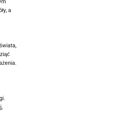
rym
ły, a
świata,
ziąć
ażenia.
i.
j,