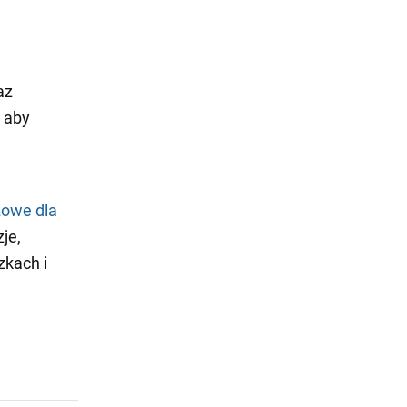
az
, aby
czowe dla
je,
zkach i