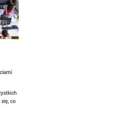
ściami
zystkich
 się, co