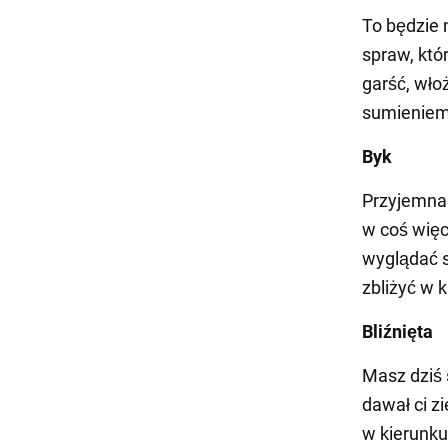
To będzie 
spraw, któ
garść, wło
sumieniem
Byk
Przyjemna 
w coś więc
wyglądać s
zbliżyć w 
Bliźnięta
Masz dziś 
dawał ci z
w kierunku