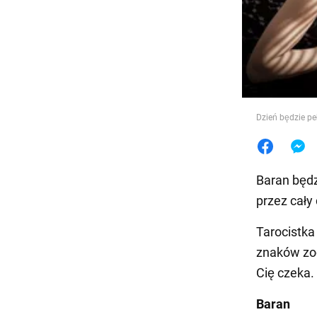
Jedzeni
Dzień będzie pe
Baran będz
przez cały
Tarocistka
znaków zod
Cię czeka.
Baran