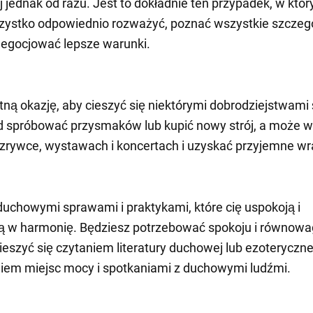
ej jednak od razu. Jest to dokładnie ten przypadek, w któ
ystko odpowiednio rozważyć, poznać wszystkie szczegó
egocjować lepsze warunki.
ną okazję, aby cieszyć się niektórymi dobrodziejstwami 
d spróbować przysmaków lub kupić nowy strój, a może w
ozrywce, wystawach i koncertach i uzyskać przyjemne wr
 duchowymi sprawami i praktykami, które cię uspokoją i
 w harmonię. Będziesz potrzebować spokoju i równowag
ieszyć się czytaniem literatury duchowej lub ezoteryczne
iem miejsc mocy i spotkaniami z duchowymi ludźmi.