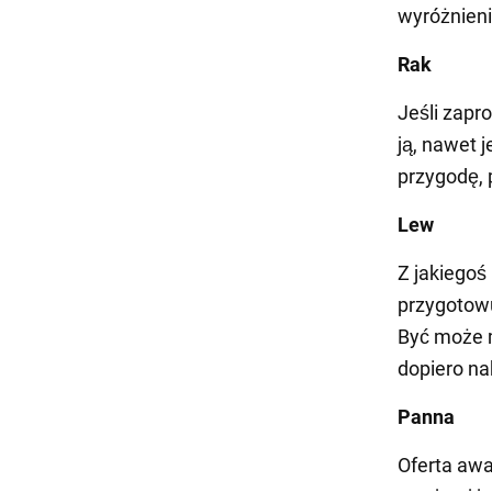
wyróżnieni
Rak
Jeśli zapr
ją, nawet 
przygodę, 
Lew
Z jakiegoś
przygotowu
Być może m
dopiero nab
Panna
Oferta aw