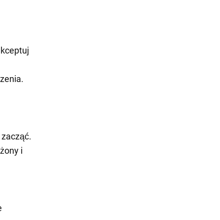
akceptuj
zenia.
 zacząć.
żony i
e