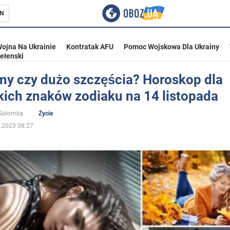
N
ojna Na Ukrainie
Kontratak AFU
Pomoc Wojskowa Dla Ukrainy
ełenski
my czy dużo szczęścia? Horoskop dla
kich znaków zodiaku na 14 listopada
ka
 Sołomka
Życie
.2023 08:27
eństwo
a Ukrainie