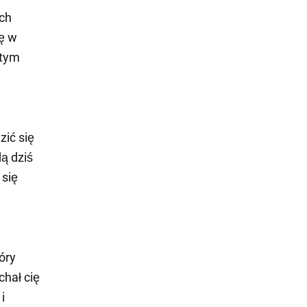
ych
ię w
stym
ić się
ą dziś
 się
óry
chał cię
i