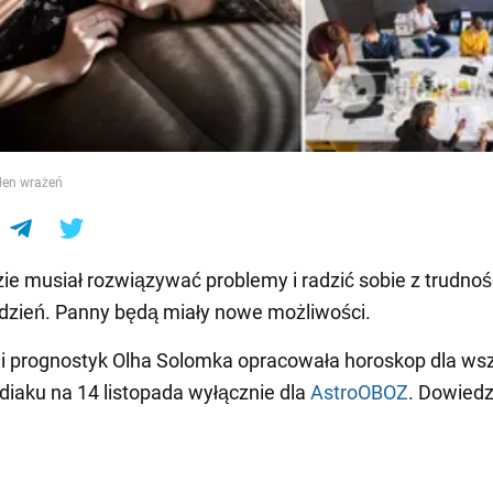
e
łen wrażeń
ie musiał rozwiązywać problemy i radzić sobie z trudno
 dzień. Panny będą miały nowe możliwości.
 i prognostyk Olha Solomka opracowała horoskop dla ws
iaku na 14 listopada wyłącznie dla
AstroOBOZ
. Dowiedz