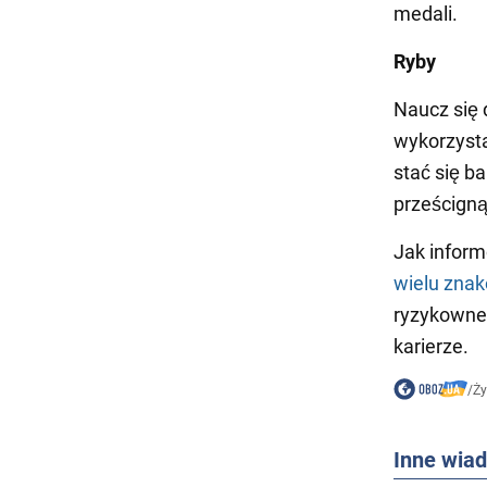
medali.
Ryby
Naucz się 
wykorzysta
stać się b
prześcigną
Jak infor
wielu zna
ryzykowne 
karierze.
/
Ży
Inne wia