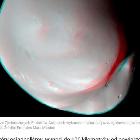
tóry osiągnęliśmy, wynosi do 100 kilometrów od powierz