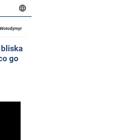
Wołodymyr
 bliska
 co go