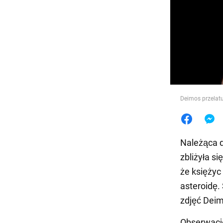
Jedzeni
Deimos przelat
Należąca 
zbliżyła s
że księżyc
asteroidę.
zdjęć Deim
Obserwacje