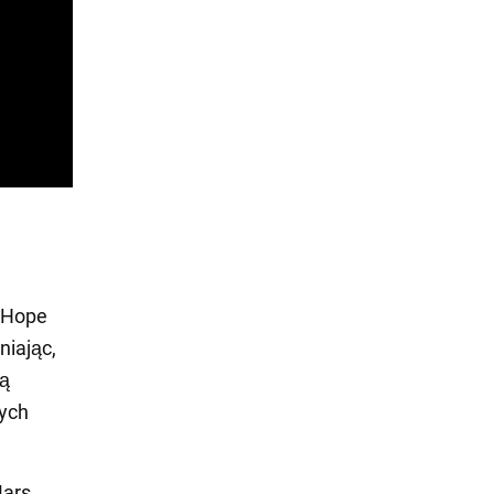
 Hope
niając,
ną
wych
Mars