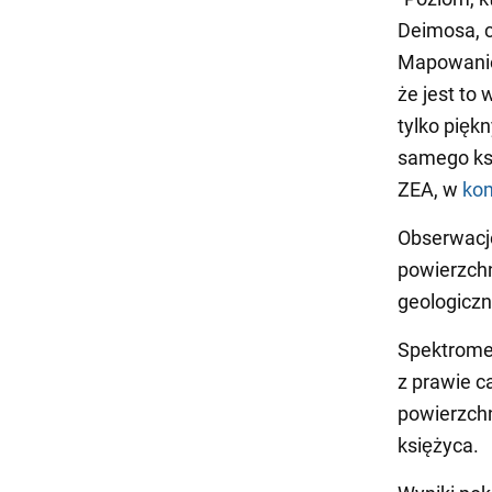
Deimosa, c
Mapowanie 
że jest to
tylko pięk
samego ksi
ZEA, w
ko
Obserwacj
powierzch
geologiczn
Spektromet
z prawie c
powierzchn
księżyca.