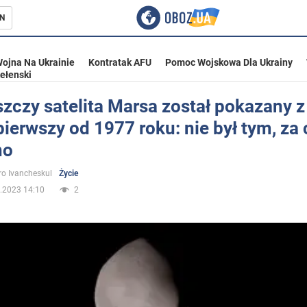
N
ojna Na Ukrainie
Kontratak AFU
Pomoc Wojskowa Dla Ukrainy
ełenski
zczy satelita Marsa został pokazany z
pierwszy od 1977 roku: nie był tym, za
ka
no
o Ivancheskul
Życie
.2023 14:10
2
eństwo
a Ukrainie