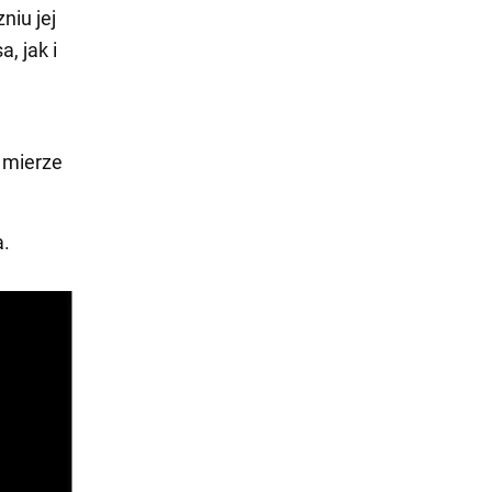
niu jej
, jak i
j mierze
a.