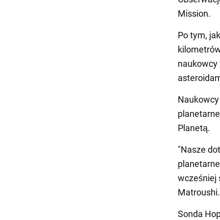
Mission.
Po tym, ja
kilometrów
naukowcy z
asteroidam
Naukowcy 
planetarne
Planetą.
"Nasze do
planetarne
wcześniej 
Matroushi.
Sonda Hope