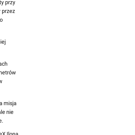
ty przy
y przez
bo
iej
tach
ometrów
w
ka misja
le nie
e.
eX Ilona