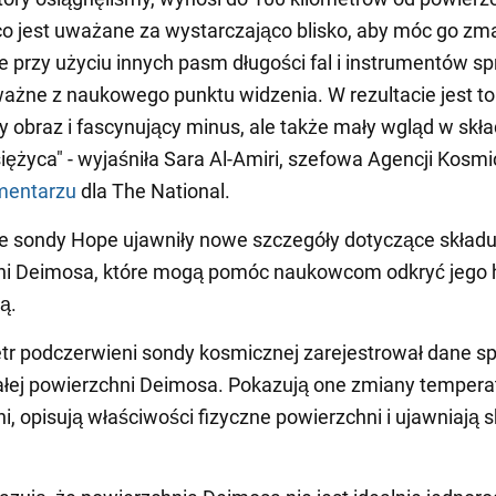
o jest uważane za wystarczająco blisko, aby móc go z
przy użyciu innych pasm długości fal i instrumentów sp
 ważne z naukowego punktu widzenia. W rezultacie jest to
ny obraz i fascynujący minus, ale także mały wgląd w skł
ężyca" - wyjaśniła Sara Al-Amiri, szefowa Agencji Kosmi
mentarzu
dla The National.
e sondy Hope ujawniły nowe szczegóły dotyczące skład
ni Deimosa, które mogą pomóc naukowcom odkryć jego h
ą.
r podczerwieni sondy kosmicznej zarejestrował dane sp
ałej powierzchni Deimosa. Pokazują one zmiany tempera
i, opisują właściwości fizyczne powierzchni i ujawniają s