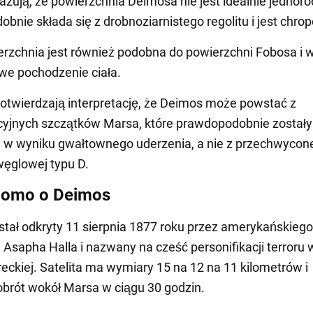
azują, że powierzchnia Deimosa nie jest idealnie jednoro
bnie składa się z drobnoziarnistego regolitu i jest chro
rzchnia jest również podobna do powierzchni Fobosa i 
we pochodzenie ciała.
potwierdzają interpretację, że Deimos może powstać z
yjnych szczątków Marsa, które prawdopodobnie zostały
 w wyniku gwałtownego uderzenia, a nie z przechwycon
węglowej typu D.
domo o Deimos
tał odkryty 11 sierpnia 1877 roku przez amerykańskiego
Asapha Halla i nazwany na cześć personifikacji terroru 
greckiej. Satelita ma wymiary 15 na 12 na 11 kilometrów i
brót wokół Marsa w ciągu 30 godzin.