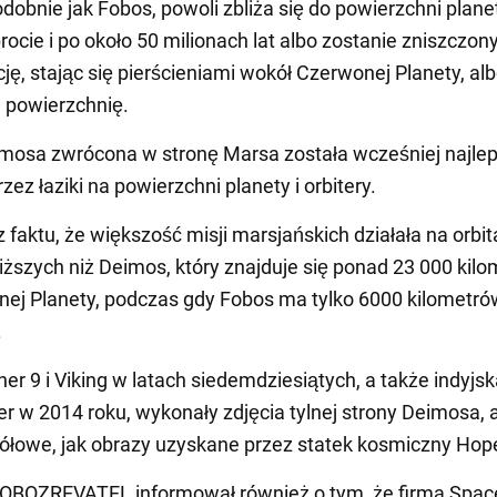
dobnie jak Fobos, powoli zbliża się do powierzchni plane
ocie i po około 50 milionach lat albo zostanie zniszczon
cję, stając się pierścieniami wokół Czerwonej Planety, al
 powierzchnię.
mosa zwrócona w stronę Marsa została wcześniej najlep
ez łaziki na powierzchni planety i orbitery.
z faktu, że większość misji marsjańskich działała na orbi
iższych niż Deimos, który znajduje się ponad 23 000 kil
ej Planety, podczas gdy Fobos ma tylko 6000 kilometró
.
ner 9 i Viking w latach siedemdziesiątych, a także indyjs
er w 2014 roku, wykonały zdjęcia tylnej strony Deimosa, a
ółowe, jak obrazy uzyskane przez statek kosmiczny Hop
 OBOZREVATEL informował również o tym, że firma Spac