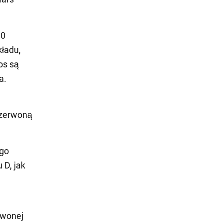
00
kładu,
os są
a.
Czerwoną
ego
 D, jak
rwonej