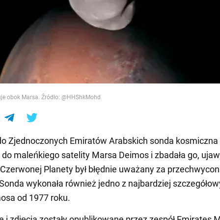
e
uje obok Marsa. Źródło: @HHShkMohd
do Zjednoczonych Emiratów Arabskich sonda kosmiczna
ię do maleńkiego satelity Marsa Deimos i zbadała go, ujaw
 Czerwonej Planety był błędnie uważany za przechwyco
 Sonda wykonała również jedno z najbardziej szczegóło
osa od 1977 roku.
 i zdjęcia zostały opublikowane przez zespół Emirates 