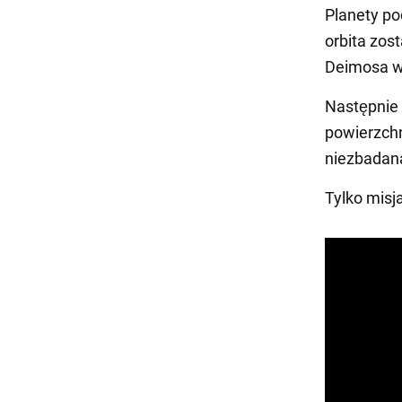
Planety po
orbita zos
Deimosa w
Następnie 
powierzchn
niezbadan
Tylko misj