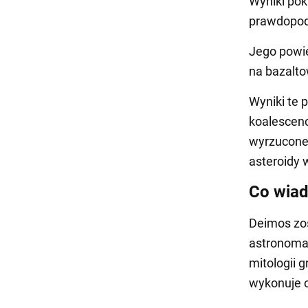
Wyniki pok
prawdopodo
Jego powie
na bazalto
Wyniki te 
koalescenc
wyrzucone
asteroidy 
Co wia
Deimos zos
astronoma 
mitologii 
wykonuje o