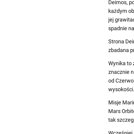
Deimos, po
każdym obr
jej grawita
spadnie na
Strona Dei
zbadana prz
Wynika to 
znacznie n
od Czerwon
wysokości
Misje Mari
Mars Orbit
tak szczeg
Wcześniej