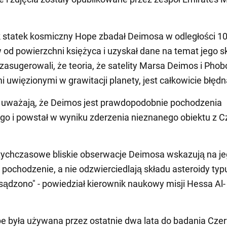
k statek kosmiczny Hope zbadał Deimosa w odległości 1
 od powierzchni księżyca i uzyskał dane na temat jego s
asugerowali, że teoria, że satelity Marsa Deimos i Phob
i uwięzionymi w grawitacji planety, jest całkowicie błędn
uważają, że Deimos jest prawdopodobnie pochodzenia
go i powstał w wyniku zderzenia nieznanego obiektu z 
tychczasowe bliskie obserwacje Deimosa wskazują na j
 pochodzenie, a nie odzwierciedlają składu asteroidy typu
sądzono" - powiedział kierownik naukowy misji Hessa Al-
 była używana przez ostatnie dwa lata do badania Cze