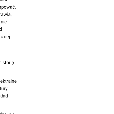
mapować.
rawia,
 nie
ad
cznej
u
istorię
ektralne
tury
kład