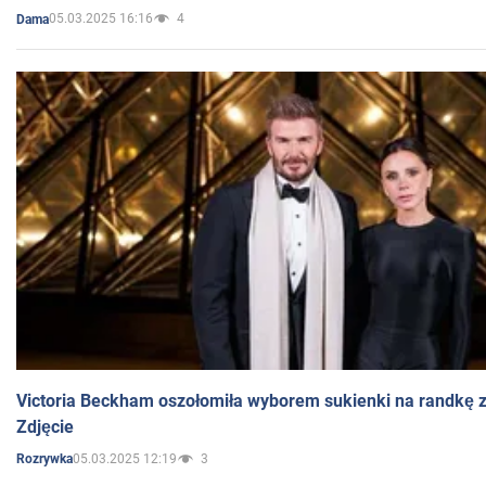
05.03.2025 16:16
4
Dama
Victoria Beckham oszołomiła wyborem sukienki na randkę
Zdjęcie
05.03.2025 12:19
3
Rozrywka