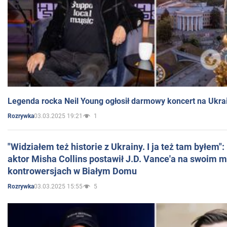
Legenda rocka Neil Young ogłosił darmowy koncert na Ukra
03.03.2025 19:21
1
Rozrywka
"Widziałem też historie z Ukrainy. I ja też tam byłem"
aktor Misha Collins postawił J.D. Vance'a na swoim m
kontrowersjach w Białym Domu
03.03.2025 15:55
5
Rozrywka