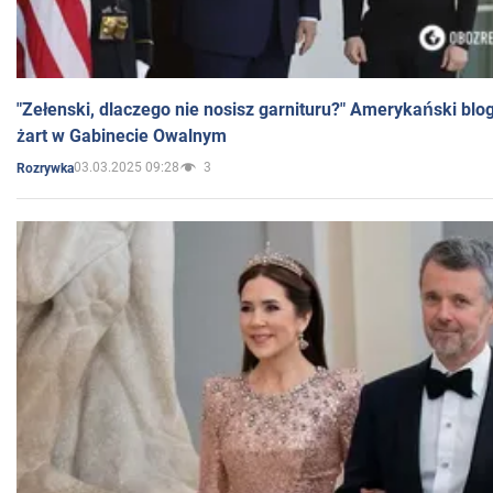
"Zełenski, dlaczego nie nosisz garnituru?" Amerykański blo
żart w Gabinecie Owalnym
03.03.2025 09:28
3
Rozrywka