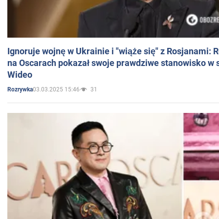
Ignoruje wojnę w Ukrainie i "wiąże się" z Rosjanami: 
na Oscarach pokazał swoje prawdziwe stanowisko w s
Wideo
03.03.2025 15:46
31
Rozrywka