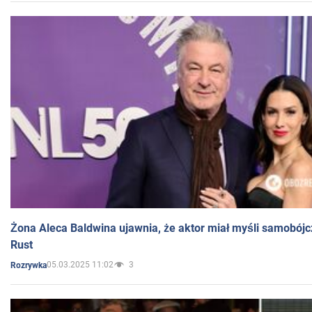
Żona Aleca Baldwina ujawnia, że aktor miał myśli samobójc
Rust
05.03.2025 11:02
3
Rozrywka