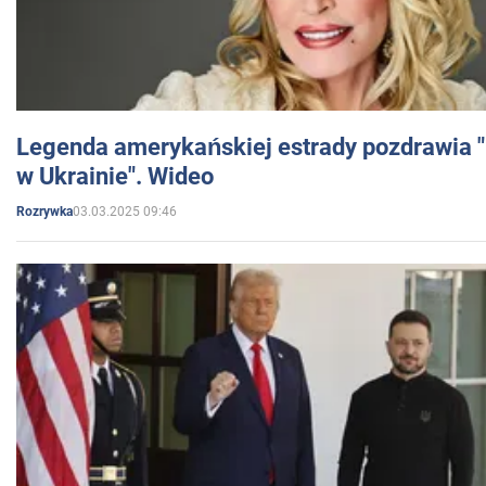
Legenda amerykańskiej estrady pozdrawia "br
w Ukrainie". Wideo
03.03.2025 09:46
Rozrywka