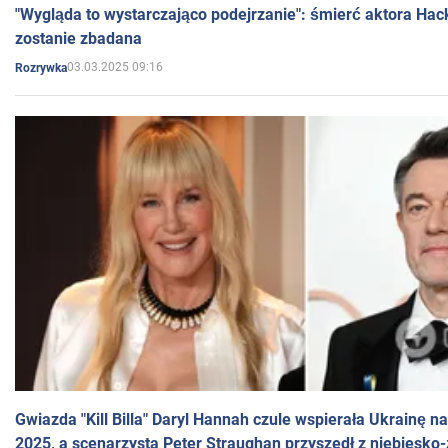
"Wygląda to wystarczająco podejrzanie": śmierć aktora Hac
zostanie zbadana
03.03.2025 09:16
Rozrywka
Gwiazda "Kill Billa" Daryl Hannah czule wspierała Ukrainę 
2025, a scenarzysta Peter Straughan przyszedł z niebiesko-