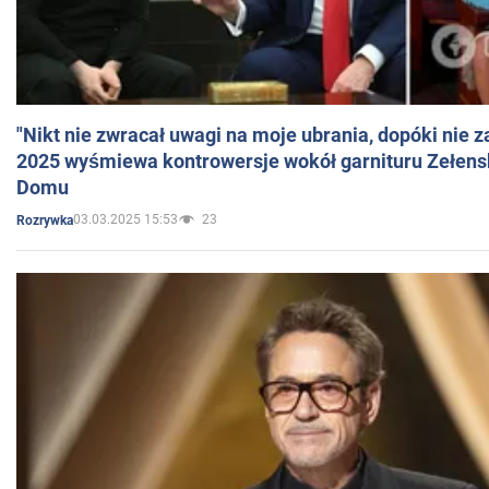
"Nikt nie zwracał uwagi na moje ubrania, dopóki nie z
2025 wyśmiewa kontrowersje wokół garnituru Zełens
Domu
03.03.2025 15:53
23
Rozrywka