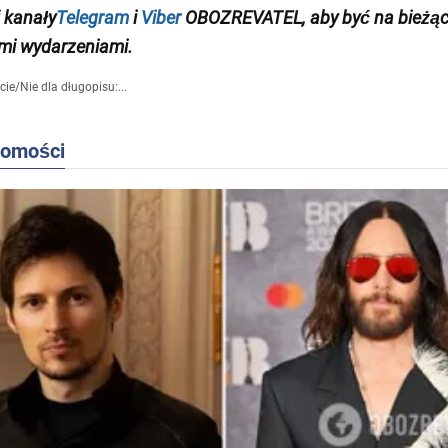
kanały
Telegram
i
Viber
OBOZREVATEL
,
aby
być na bieżąc
mi wydarzeniami
.
cie
/
Nie dla długopisu:...
domości