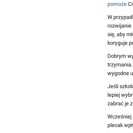
pomoże
Ci
W przypadk
rozwijanie
się, aby mł
koryguje p
Dobrym wy
trzymania.
wygodne u
Jeśli szko
lepiej wyb
zabrać je 
Wcześnie
plecak wpł