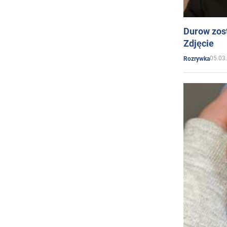
Durow zost
Zdjęcie
05.03
Rozrywka