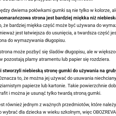
ędzy dwiema połówkami gumki są nie tylko w kolorze, al
pomarańczowa strona jest bardziej miękka niż niebiesk
to, że bardziej miękka część może być używana do wym
nieważ jest łatwiejsza do usunięcia, a twardsza część je
ona do wymazywania długopisu.
strona może pozbyć się śladów długopisu, ale w większo
 pozostają plamy atramentu lub papier się rozdziera.
 stworzyli niebieską stronę gumki do używania na gru
 Oznacza to, że można jej używać do usuwania niechcian
ziarnistym papierze lub kartonie. Takie powierzchnie do
rafit i można je usunąć tylko twardą stroną gumki.
est również jednym z ważnych przedmiotów, które należ
o wybrać dla dziecka w wieku szkolnym, więc OBOZREV