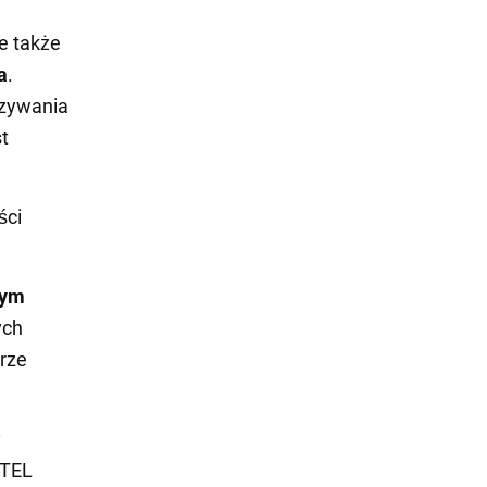
e także
a
.
azywania
st
ści
bym
ych
brze
y
ATEL