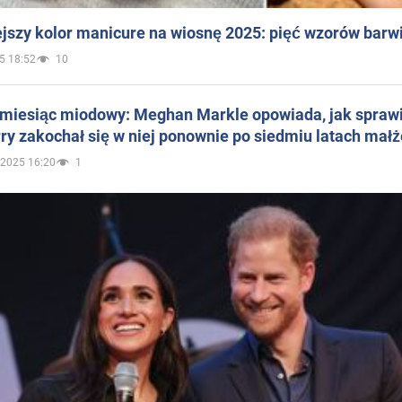
jszy kolor manicure na wiosnę 2025: pięć wzorów barw
5 18:52
10
 miesiąc miodowy: Meghan Markle opowiada, jak sprawi
ry zakochał się w niej ponownie po siedmiu latach mał
.2025 16:20
1