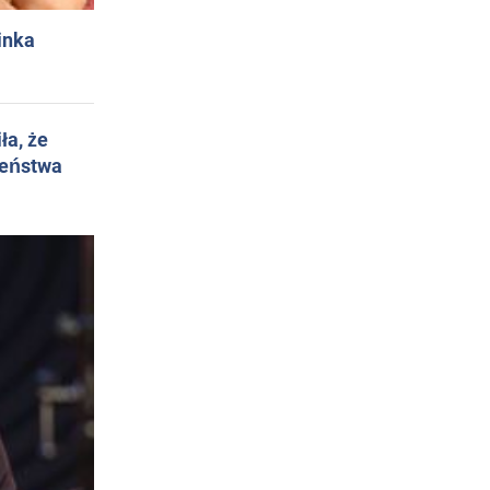
inka
ła, że
żeństwa