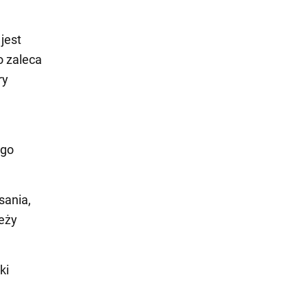
jest
o zaleca
ry
ego
sania,
leży
ki