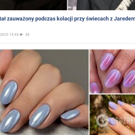
ał zauważony podczas kolacji przy świecach z Jaredem
.2025 19:45
36