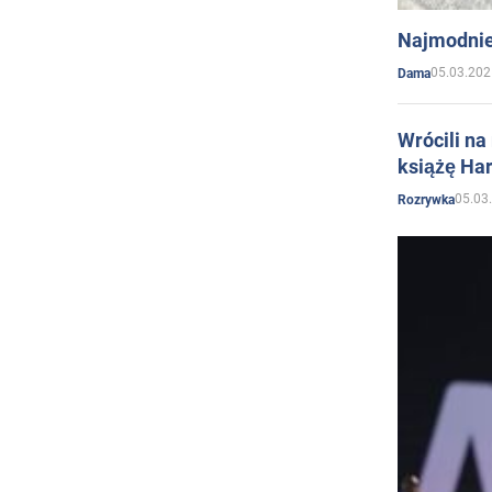
Najmodnie
05.03.202
Dama
Wrócili na
książę Har
05.03
Rozrywka