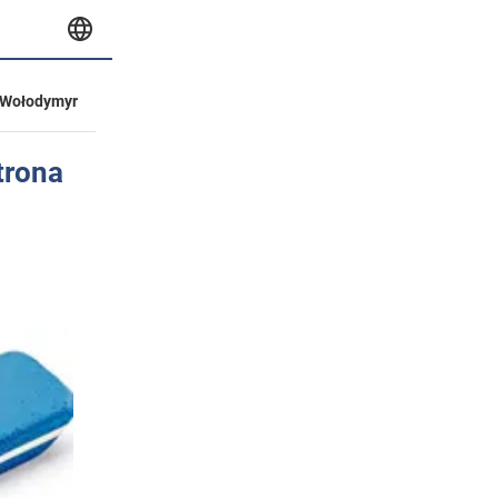
Wołodymyr
trona