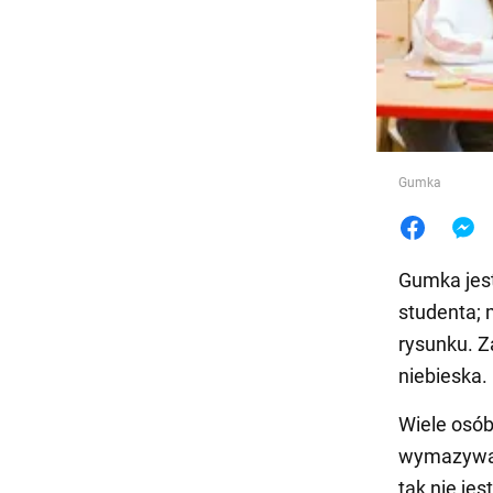
Jedzeni
Gumka
Gumka jes
studenta; 
rysunku. 
niebieska.
Wiele osób
wymazywani
tak nie jes