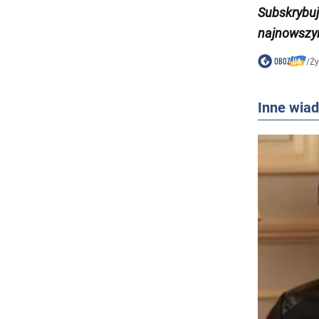
Subskrybuj
najnowszy
/
Ży
Inne wia