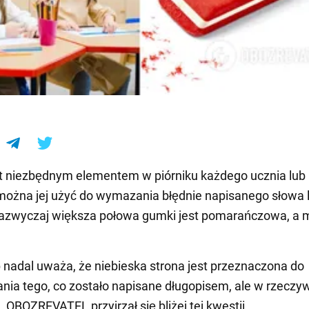
e
t niezbędnym elementem w piórniku każdego ucznia lub
można jej użyć do wymazania błędnie napisanego słowa 
Zazwyczaj większa połowa gumki jest pomarańczowa, a 
 nadal uważa, że niebieska strona jest przeznaczona do
a tego, co zostało napisane długopisem, ale w rzeczyw
t. OBOZREVATEL przyjrzał się bliżej tej kwestii.