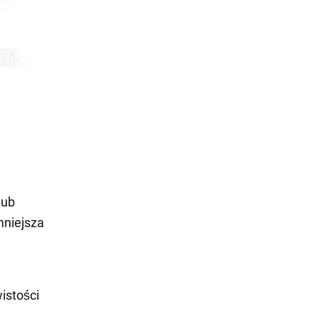
lub
mniejsza
istości