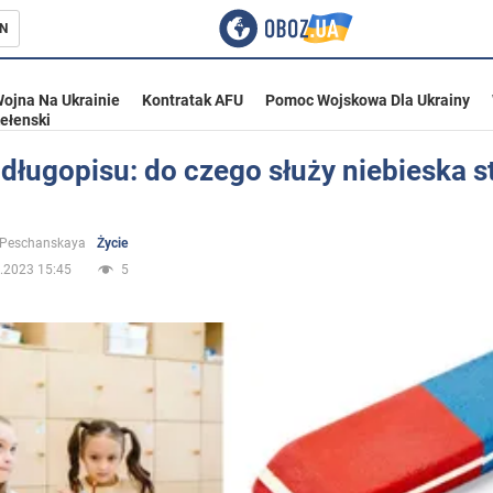
N
ojna Na Ukrainie
Kontratak AFU
Pomoc Wojskowa Dla Ukrainy
ełenski
 długopisu: do czego służy niebieska s
ka
 Peschanskaya
Życie
.2023 15:45
5
eństwo
a Ukrainie