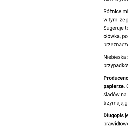
Różnice mi
w tym, że
Sugeruje 
ołówka, po
przeznacz
Niebieska 
przypadków
Producenci
papierze
.
śladów na 
trzymają g
Długopis
j
prawidłow