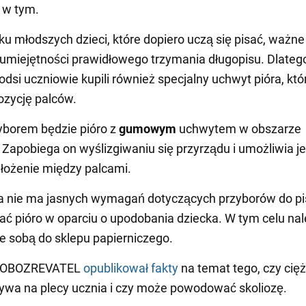
 w tym.
u młodszych dzieci, które dopiero uczą się pisać, ważne 
 umiejętności prawidłowego trzymania długopisu. Dlateg
odsi uczniowie kupili również specjalny uchwyt pióra, któ
ozycję palców.
borem będzie pióro z
gumowym
uchwytem w obszarze
 Zapobiega on wyślizgiwaniu się przyrządu i umożliwia j
łożenie między palcami.
ła nie ma jasnych wymagań dotyczących przyborów do pi
rać pióro w oparciu o upodobania dziecka. W tym celu na
ze sobą do sklepu papierniczego.
j OBOZREVATEL
opublikował fakty
na temat tego, czy cięż
ywa na plecy ucznia i czy może powodować skoliozę.