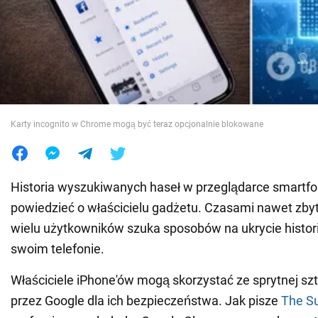
Wojna na Ukrainie
Świat
Jedzenie
Karty incognito w Chrome mogą być teraz opcjonalnie blokowane
Historia wyszukiwanych haseł w przeglądarce smartf
powiedzieć o właścicielu gadżetu. Czasami nawet zbyt
wielu użytkowników szuka sposobów na ukrycie histor
swoim telefonie.
Właściciele iPhone'ów mogą skorzystać ze sprytnej sz
przez Google dla ich bezpieczeństwa. Jak pisze
The S