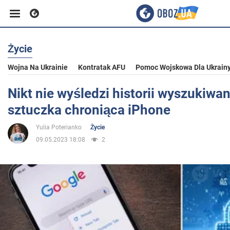
Życie
Biznes
Wojna Na Ukrainie
Kontratak AFU
Pomoc Wojskowa Dla Ukrain
Sport
Nikt nie wyśledzi historii wyszukiwan
sztuczka chroniąca iPhone
Rozrywka
Yulia Poterianko
Życie
09.05.2023 18:08
2
Życie
Polityka
Społeczeństwo