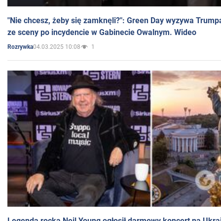
"Nie chcesz, żeby się zamknęli?": Green Day wyzywa Trump
ze sceny po incydencie w Gabinecie Owalnym. Wideo
04.03.2025 10:08
1
Rozrywka
Legenda rocka Neil Young ogłosił darmowy koncert na Ukra