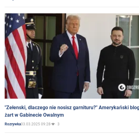
"Zełenski, dlaczego nie nosisz garnituru?" Amerykański blo
żart w Gabinecie Owalnym
03.03.2025 09:28
3
Rozrywka