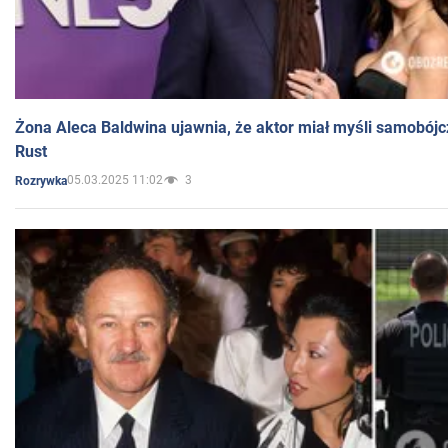
Żona Aleca Baldwina ujawnia, że aktor miał myśli samobójc
Rust
05.03.2025 11:02
3
Rozrywka