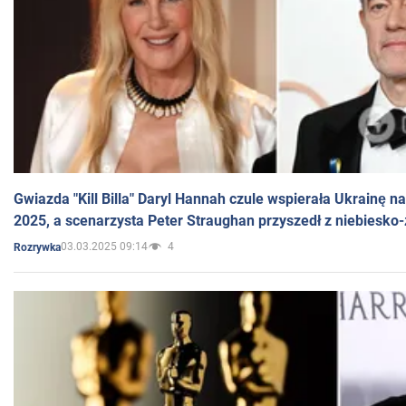
Gwiazda "Kill Billa" Daryl Hannah czule wspierała Ukrainę 
2025, a scenarzysta Peter Straughan przyszedł z niebiesko-
03.03.2025 09:14
4
Rozrywka