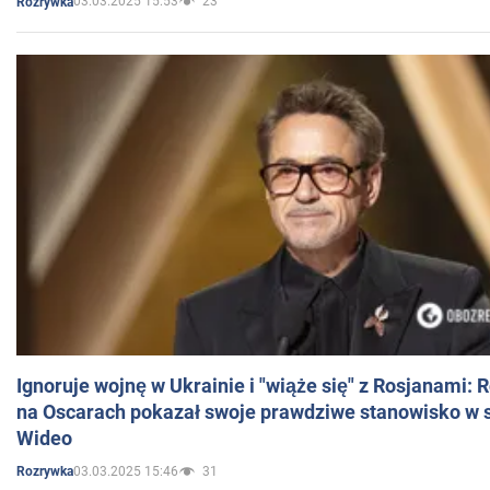
03.03.2025 15:53
23
Rozrywka
Ignoruje wojnę w Ukrainie i "wiąże się" z Rosjanami: 
na Oscarach pokazał swoje prawdziwe stanowisko w s
Wideo
03.03.2025 15:46
31
Rozrywka