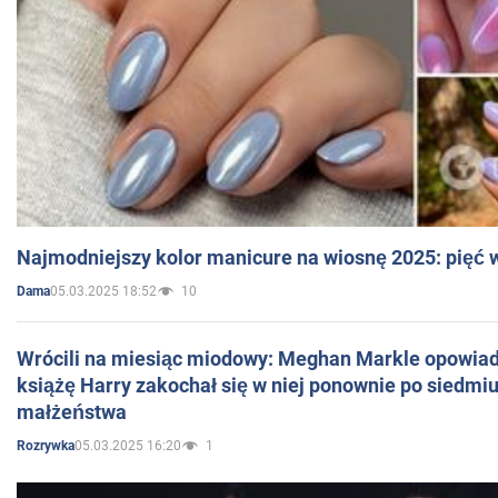
Najmodniejszy kolor manicure na wiosnę 2025: pięć
05.03.2025 18:52
10
Dama
Wrócili na miesiąc miodowy: Meghan Markle opowiada
książę Harry zakochał się w niej ponownie po siedmiu
małżeństwa
05.03.2025 16:20
1
Rozrywka