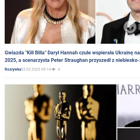
Gwiazda "Kill Billa" Daryl Hannah czule wspierała Ukrainę 
2025, a scenarzysta Peter Straughan przyszedł z niebiesko-
03.03.2025 09:14
4
Rozrywka