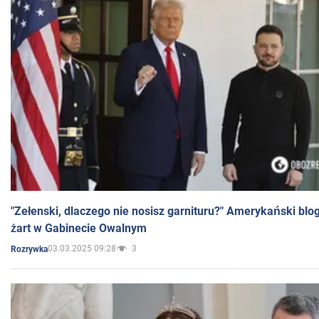
"Zełenski, dlaczego nie nosisz garnituru?" Amerykański blo
żart w Gabinecie Owalnym
03.03.2025 09:28
3
Rozrywka