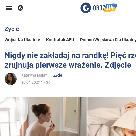
Życie
Biznes
Wojna Na Ukrainie
Kontratak AFU
Pomoc Wojskowa Dla Ukrain
Sport
Nigdy nie zakładaj na randkę! Pięć rz
zrujnują pierwsze wrażenie. Zdjęcie
Rozrywka
Kateryna Malay
Życie
20.04.2023 17:30
Życie
Polityka
Społeczeństwo