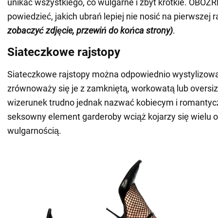
unikać wszystkiego, co wulgarne i zbyt krótkie. OBO
powiedzieć, jakich ubrań lepiej nie nosić na pierwszej
zobaczyć zdjęcie, przewiń do końca strony)
.
Siateczkowe rajstopy
Siateczkowe rajstopy można odpowiednio wystylizować 
zrównoważy się je z zamkniętą, workowatą lub oversiz
wizerunek trudno jednak nazwać kobiecym i romantyc
seksowny element garderoby wciąż kojarzy się wielu
wulgarnością.