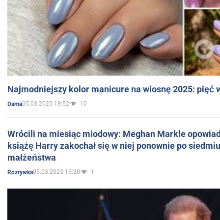
Najmodniejszy kolor manicure na wiosnę 2025: pięć
05.03.2025 18:52
10
Dama
Wrócili na miesiąc miodowy: Meghan Markle opowiada
książę Harry zakochał się w niej ponownie po siedmiu
małżeństwa
05.03.2025 16:20
1
Rozrywka