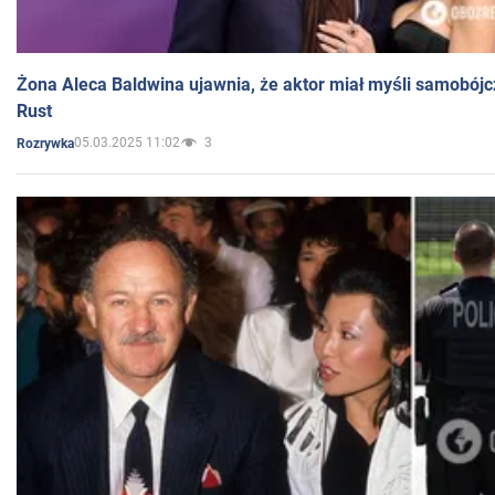
Żona Aleca Baldwina ujawnia, że aktor miał myśli samobójc
Rust
05.03.2025 11:02
3
Rozrywka