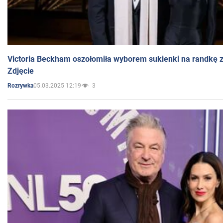
Victoria Beckham oszołomiła wyborem sukienki na randkę
Zdjęcie
05.03.2025 12:19
3
Rozrywka