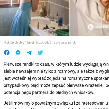
Wojna na Ukrainie
Świat
Jedzenie
Niektórych ubrań lepiej nie zakładać na pierwsze randki
Pierwsze randki to czas, w którym ludzie wyciągają wn
siebie nawzajem nie tylko z rozmowy, ale także z wyglą
jest wcześniej wybrać zdjęcia na romantyczne spotka
przypadkowy błąd może zepsuć pierwsze wrażenie i 
potencjalnego partnera do błędnych wniosków.
Jeśli mówimy o poważnym związku i zainteresowaniu d