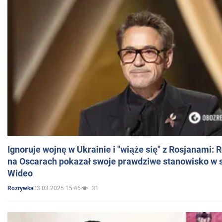
Ignoruje wojnę w Ukrainie i "wiąże się" z Rosjanami: 
na Oscarach pokazał swoje prawdziwe stanowisko w s
Wideo
03.03.2025 15:46
31
Rozrywka