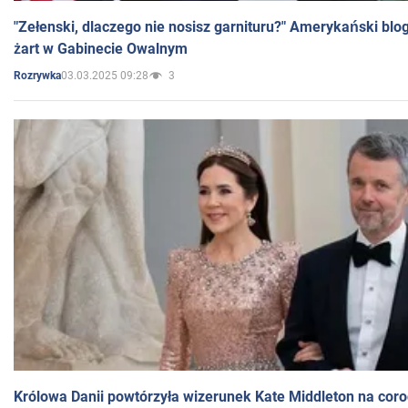
"Zełenski, dlaczego nie nosisz garnituru?" Amerykański blo
żart w Gabinecie Owalnym
03.03.2025 09:28
3
Rozrywka
Królowa Danii powtórzyła wizerunek Kate Middleton na coro