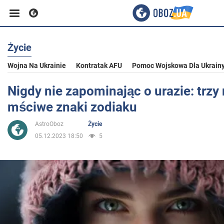
Życie
Biznes
Wojna Na Ukrainie
Kontratak AFU
Pomoc Wojskowa Dla Ukrain
Sport
Nigdy nie zapominając o urazie: trzy 
mściwe znaki zodiaku
Rozrywka
AstroOboz
Życie
05.12.2023 18:50
5
Życie
Polityka
Społeczeństwo