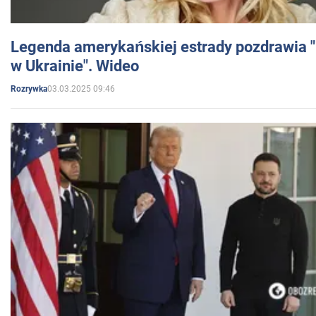
Legenda amerykańskiej estrady pozdrawia "br
w Ukrainie". Wideo
03.03.2025 09:46
Rozrywka