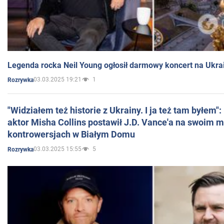
Legenda rocka Neil Young ogłosił darmowy koncert na Ukra
03.03.2025 19:21
1
Rozrywka
"Widziałem też historie z Ukrainy. I ja też tam byłem"
aktor Misha Collins postawił J.D. Vance'a na swoim m
kontrowersjach w Białym Domu
03.03.2025 15:55
5
Rozrywka