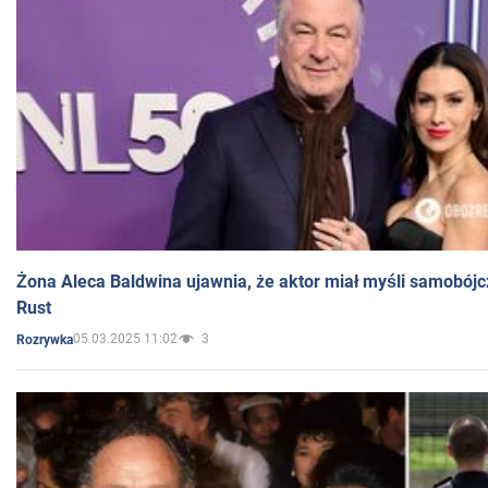
Żona Aleca Baldwina ujawnia, że aktor miał myśli samobójc
Rust
05.03.2025 11:02
3
Rozrywka