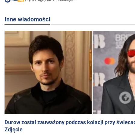
/
Życie
/
Nigdy nie zapominając...
Inne wiadomości
Durow został zauważony podczas kolacji przy świeca
Zdjęcie