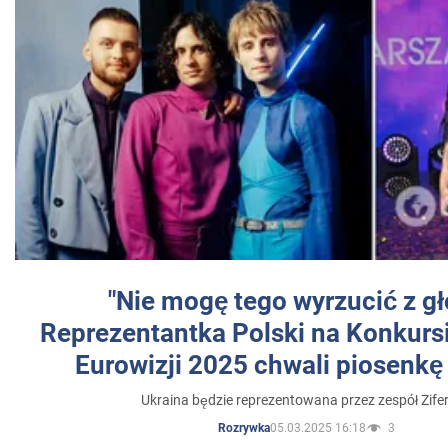
"Nie mogę tego wyrzucić z gł
Reprezentantka Polski na Konkurs
Eurowizji 2025 chwali piosenkę
Ukraina będzie reprezentowana przez zespół Zifer
05.03.2025 16:18
3
Rozrywka