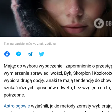
Wojna na Ukrainie
Świat
Jedzenie
Trzy najbardziej mściwe znaki zodiaku
Mając do wyboru wybaczenie i zapomnienie o przestęp
wymierzenie sprawiedliwości, Byk, Skorpion i Kozior
wybiorą drugą opcję. Znaki te mają tendencję do chow
szukać różnych sposobów odwetu, bez względu na to, 
potrzebne.
Astrologowie
wyjaśnili, jakie metody zemsty wybierają 