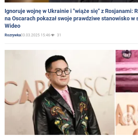
Ignoruje wojnę w Ukrainie i "wiąże się" z Rosjanami: 
na Oscarach pokazał swoje prawdziwe stanowisko w s
Wideo
03.03.2025 15:46
31
Rozrywka