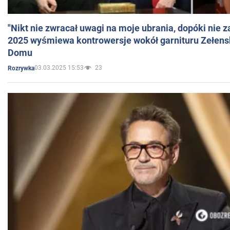
"Nikt nie zwracał uwagi na moje ubrania, dopóki nie z
2025 wyśmiewa kontrowersje wokół garnituru Zełens
Domu
03.03.2025 15:53
23
Rozrywka