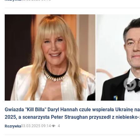
Gwiazda "Kill Billa" Daryl Hannah czule wspierała Ukrainę 
2025, a scenarzysta Peter Straughan przyszedł z niebiesko-
03.03.2025 09:14
4
Rozrywka