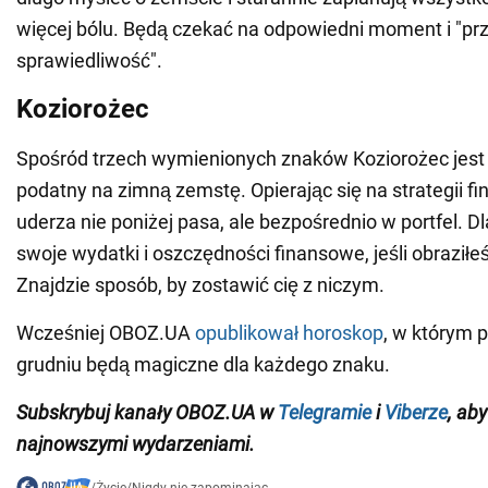
więcej bólu. Będą czekać na odpowiedni moment i "pr
sprawiedliwość".
Koziorożec
Spośród trzech wymienionych znaków Koziorożec jest 
podatny na zimną zemstę. Opierając się na strategii fi
uderza nie poniżej pasa, ale bezpośrednio w portfel. D
swoje wydatki i oszczędności finansowe, jeśli obraziłe
Znajdzie sposób, by zostawić cię z niczym.
Wcześniej OBOZ.UA
opublikował horoskop
, w którym p
grudniu będą magiczne dla każdego znaku.
Subskrybuj kanały
OBOZ
.
UA
w
Telegramie
i
Viberze
, ab
najnowszymi wydarzeniami
.