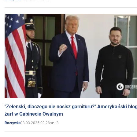
"Zełenski, dlaczego nie nosisz garnituru?" Amerykański blo
żart w Gabinecie Owalnym
03.03.2025 09:28
3
Rozrywka