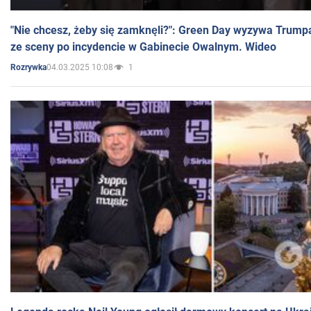
"Nie chcesz, żeby się zamknęli?": Green Day wyzywa Trump
ze sceny po incydencie w Gabinecie Owalnym. Wideo
04.03.2025 10:08
1
Rozrywka