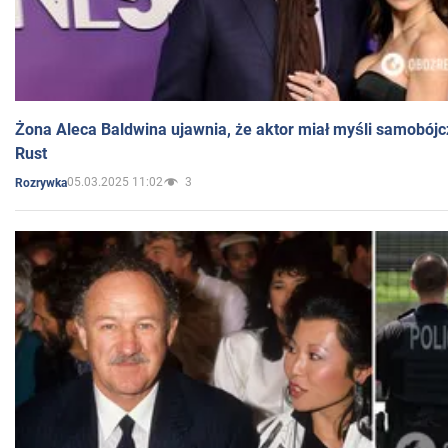
Żona Aleca Baldwina ujawnia, że aktor miał myśli samobójc
Rust
05.03.2025 11:02
3
Rozrywka