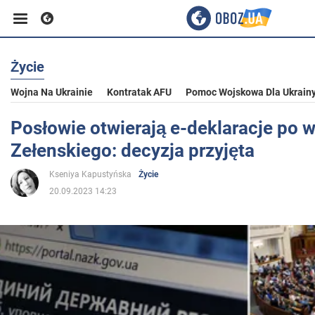
Życie
Biznes
Wojna Na Ukrainie
Kontratak AFU
Pomoc Wojskowa Dla Ukrain
Sport
Posłowie otwierają e-deklaracje po 
Zełenskiego: decyzja przyjęta
Rozrywka
Kseniya Kapustyńska
Życie
20.09.2023 14:23
Życie
Polityka
Społeczeństwo