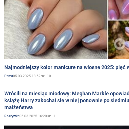
Najmodniejszy kolor manicure na wiosnę 2025: pięć
05.03.2025 18:52
10
Dama
Wrócili na miesiąc miodowy: Meghan Markle opowiada
książę Harry zakochał się w niej ponownie po siedmiu
małżeństwa
05.03.2025 16:20
1
Rozrywka