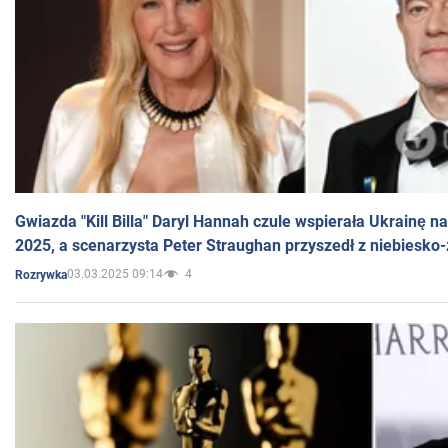
Gwiazda "Kill Billa" Daryl Hannah czule wspierała Ukrainę 
2025, a scenarzysta Peter Straughan przyszedł z niebiesko-
03.03.2025 09:14
4
Rozrywka