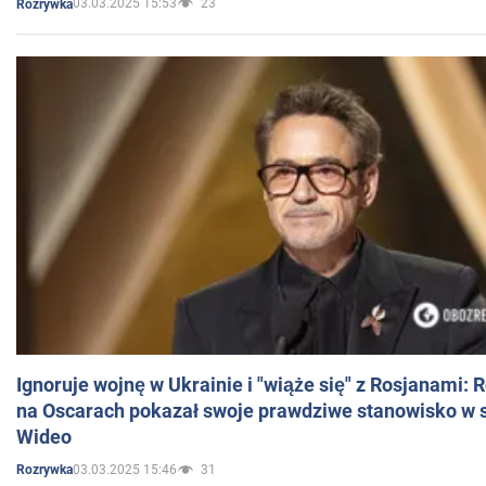
03.03.2025 15:53
23
Rozrywka
Ignoruje wojnę w Ukrainie i "wiąże się" z Rosjanami: 
na Oscarach pokazał swoje prawdziwe stanowisko w s
Wideo
03.03.2025 15:46
31
Rozrywka