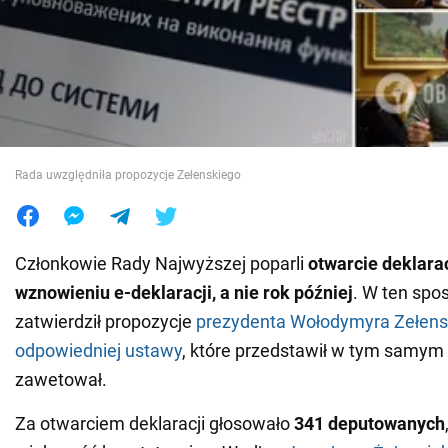
Wojna na Ukrainie
Świat
Jedzenie
Rada uwzględniła propozycje Zełenskiego
Członkowie Rady Najwyższej poparli
otwarcie deklara
wznowieniu e-deklaracji, a nie rok
później
. W ten spo
zatwierdził propozycje
prezydenta Wołodymyra Zełens
odpowiedniej ustawy
, które przedstawił w tym samym 
zawetował.
Za otwarciem deklaracji głosowało
341 deputowanych