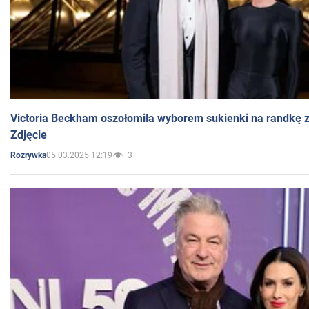
Victoria Beckham oszołomiła wyborem sukienki na randkę
Zdjęcie
05.03.2025 12:19
3
Rozrywka