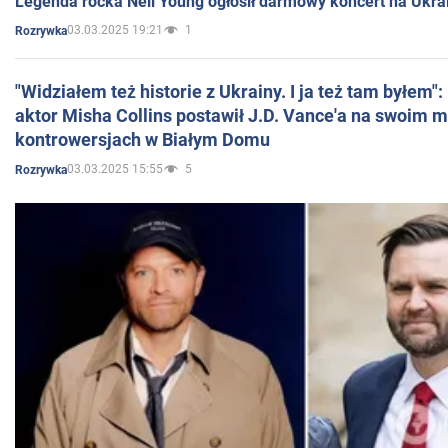
Legenda rocka Neil Young ogłosił darmowy koncert na Ukra
03.03.2025 19:21
1
Rozrywka
"Widziałem też historie z Ukrainy. I ja też tam byłem"
aktor Misha Collins postawił J.D. Vance'a na swoim m
kontrowersjach w Białym Domu
03.03.2025 15:55
5
Rozrywka