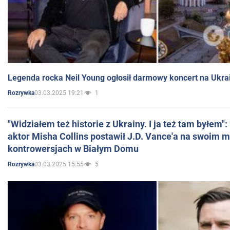
Legenda rocka Neil Young ogłosił darmowy koncert na Ukra
03.03.2025 19:21
1
Rozrywka
"Widziałem też historie z Ukrainy. I ja też tam byłem"
aktor Misha Collins postawił J.D. Vance'a na swoim m
kontrowersjach w Białym Domu
03.03.2025 15:55
5
Rozrywka