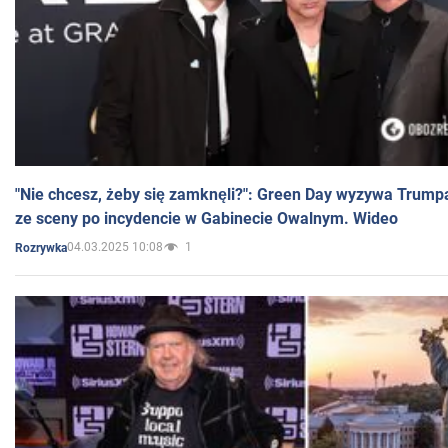
"Nie chcesz, żeby się zamknęli?": Green Day wyzywa Trump
ze sceny po incydencie w Gabinecie Owalnym. Wideo
04.03.2025 10:08
1
Rozrywka