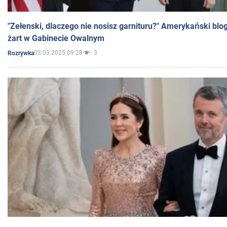
"Zełenski, dlaczego nie nosisz garnituru?" Amerykański blo
żart w Gabinecie Owalnym
03.03.2025 09:28
3
Rozrywka