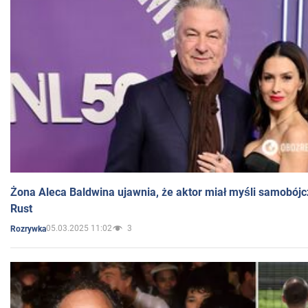
Żona Aleca Baldwina ujawnia, że aktor miał myśli samobójc
Rust
05.03.2025 11:02
3
Rozrywka