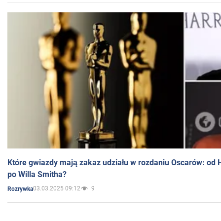
Które gwiazdy mają zakaz udziału w rozdaniu Oscarów: od 
po Willa Smitha?
03.03.2025 09:12
9
Rozrywka