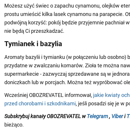
Możesz użyć świec o zapachu cynamonu, olejków eter
prostu umieścić kilka lasek cynamonu na parapecie. 
podwójną korzyść: pokój będzie przyjemnie pachniał 
nie będą Ci przeszkadzać.
Tymianek i bazylia
Aromaty bazylii i tymianku (w połączeniu lub osobno) 
przydatne w zwalczaniu komarów. Zioła te można naw
supermarkecie - zazwyczaj sprzedawane są w jednor
doniczkach lub w porcjach. Można też wypróbować olej
Wcześniej OBOZREVATEL informował,
jakie kwiaty oc
przed chorobami i szkodnikami
, jeśli posadzi się je w 
Subskrybuj
kanały
OBOZREVATEL
w
Telegram
,
Viber
i
T
bieżąco.