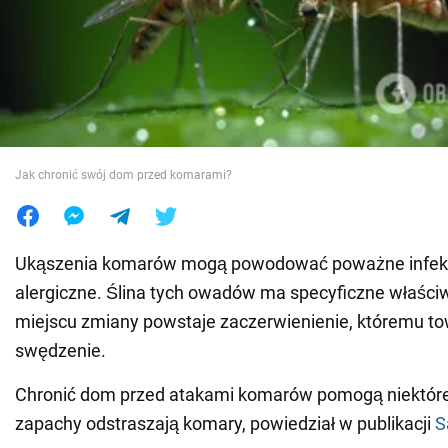
Wojna na Ukrainie
Świat
Jedzenie
Jak chronić swój dom przed komarami?
Ukąszenia komarów mogą powodować poważne infekcj
alergiczne. Ślina tych owadów ma specyficzne właści
miejscu zmiany powstaje zaczerwienienie, któremu to
swędzenie.
Chronić dom przed atakami komarów pomogą niektóre 
zapachy odstraszają komary, powiedział w publikacji
S