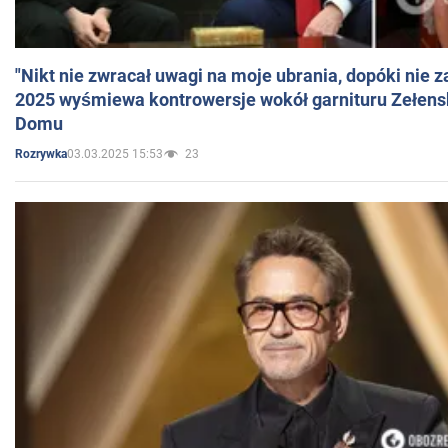
"Nikt nie zwracał uwagi na moje ubrania, dopóki nie z
2025 wyśmiewa kontrowersje wokół garnituru Zełens
Domu
03.03.2025 15:53
23
Rozrywka