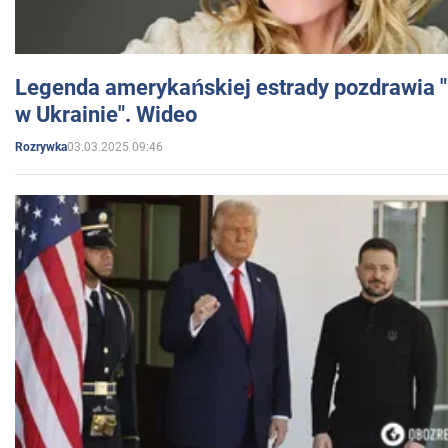
Legenda amerykańskiej estrady pozdrawia "br
w Ukrainie". Wideo
03.03.2025 09:46
Rozrywka