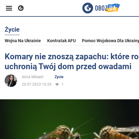
Życie
Biznes
Wojna Na Ukrainie
Kontratak AFU
Pomoc Wojskowa Dla Ukrain
Sport
Komary nie znoszą zapachu: które ro
uchronią Twój dom przed owadami
Rozrywka
Alina Milsent
Życie
20.07.2023 10:26
1
Życie
Polityka
Społeczeństwo