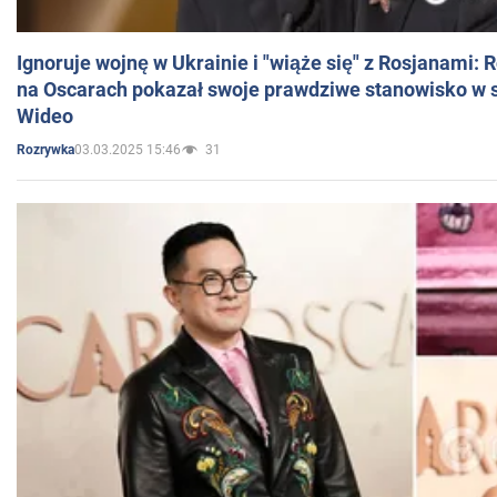
Ignoruje wojnę w Ukrainie i "wiąże się" z Rosjanami: 
na Oscarach pokazał swoje prawdziwe stanowisko w s
Wideo
03.03.2025 15:46
31
Rozrywka