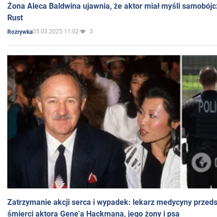
Żona Aleca Baldwina ujawnia, że aktor miał myśli samobójc
Rust
05.03.2025 11:02
3
Rozrywka
Zatrzymanie akcji serca i wypadek: lekarz medycyny przedst
śmierci aktora Gene'a Hackmana, jego żony i psa