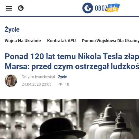
Życie
Biznes
Wojna Na Ukrainie
Kontratak AFU
Pomoc Wojskowa Dla Ukrain
Sport
Ponad 120 lat temu Nikola Tesla złap
Marsa: przed czym ostrzegał ludzko
Rozrywka
Dmytro Ivancheskul
Życie
24.04.2023 23:00
18
Życie
Polityka
Społeczeństwo