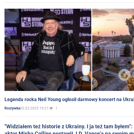
Legenda rocka Neil Young ogłosił darmowy koncert na Ukra
03.03.2025 19:21
1
Rozrywka
"Widziałem też historie z Ukrainy. I ja też tam byłem"
aktor Misha Collins postawił J.D. Vance'a na swoim m