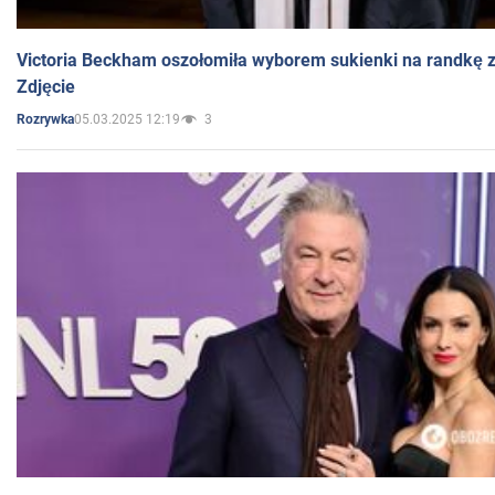
Victoria Beckham oszołomiła wyborem sukienki na randkę
Zdjęcie
05.03.2025 12:19
3
Rozrywka