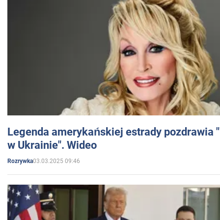
Legenda amerykańskiej estrady pozdrawia "br
w Ukrainie". Wideo
03.03.2025 09:46
Rozrywka