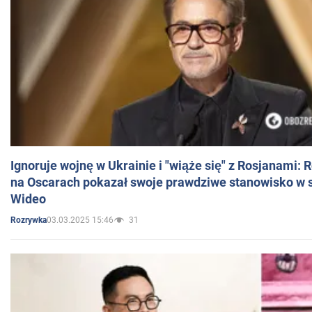
Ignoruje wojnę w Ukrainie i "wiąże się" z Rosjanami: 
na Oscarach pokazał swoje prawdziwe stanowisko w s
Wideo
03.03.2025 15:46
31
Rozrywka