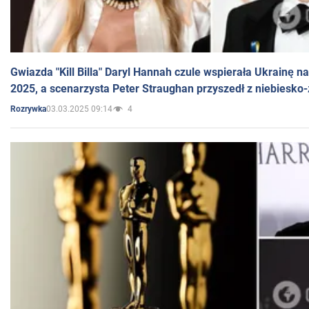
Gwiazda "Kill Billa" Daryl Hannah czule wspierała Ukrainę 
2025, a scenarzysta Peter Straughan przyszedł z niebiesko-
03.03.2025 09:14
4
Rozrywka