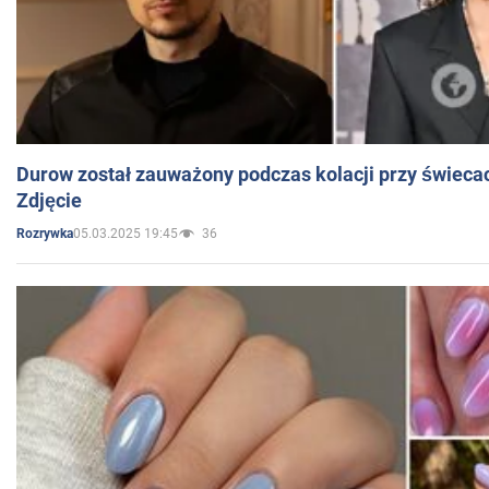
Durow został zauważony podczas kolacji przy świeca
Zdjęcie
05.03.2025 19:45
36
Rozrywka