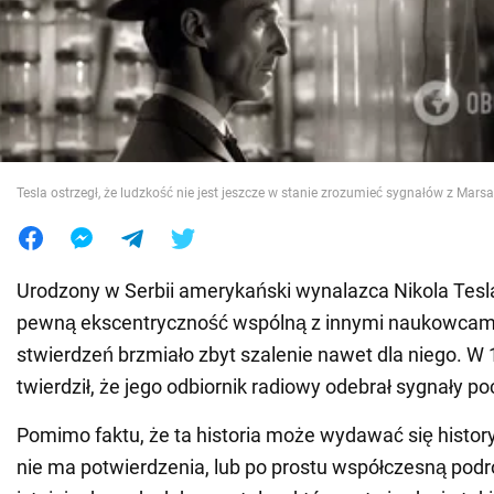
Wojna na Ukrainie
Świat
Jedzenie
Tesla ostrzegł, że ludzkość nie jest jeszcze w stanie zrozumieć sygnałów z Marsa
Urodzony w Serbii amerykański wynalazca Nikola Tesl
pewną ekscentryczność wspólną z innymi naukowcami,
stwierdzeń brzmiało zbyt szalenie nawet dla niego. W 
twierdził, że jego odbiornik radiowy odebrał sygnały 
Pomimo faktu, że ta historia może wydawać się history
nie ma potwierdzenia, lub po prostu współczesną pod