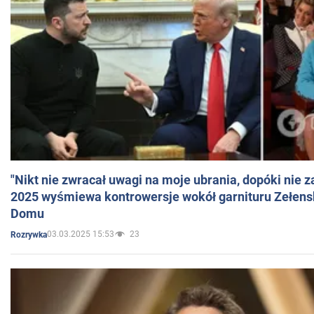
"Nikt nie zwracał uwagi na moje ubrania, dopóki nie z
2025 wyśmiewa kontrowersje wokół garnituru Zełens
Domu
03.03.2025 15:53
23
Rozrywka