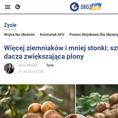
Życie
Biznes
Wojna Na Ukrainie
Kontratak AFU
Pomoc Wojskowa Dla Ukrain
Sport
Więcej ziemniaków i mniej stonki: s
dacza zwiększająca plony
Rozrywka
Alina Milsent
Życie
27.04.2023 12:50
Życie
Polityka
Społeczeństwo