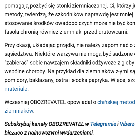
pomagają pozbyć się stonki ziemniaczanej. Ci, którzy j
metody, twierdzą, że szkodników naprawdę jest mniej
stosowanie środków owadobójczych może nie być koni
fasola chronią również ziemniaki przed drutowcami.
Przy okazji, układając grządki, nie należy zapominać 
sąsiedztwa. Niektóre warzywa nie mogą być sadzone o
"zabierać" sobie nawzajem składniki odżywcze z gleby 
wspólne choroby. Na przykład dla ziemniaków złymi s
pomidory, bakłażany, ostra i słodka papryka. Więcej s
materiale
.
Wcześniej OBOZREVATEL opowiadał o
chińskiej metod
ziemniaków
.
Subskrybuj kanały OBOZREVATEL w
Telegramie
i
Viberz
bieżąco z najnowszymi wydarzeniami
.