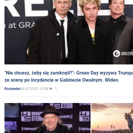
"Nie chcesz, żeby się zamknęli?": Green Day wyzywa Trump
ze sceny po incydencie w Gabinecie Owalnym. Wideo
04.03.2025 10:08
1
Rozrywka