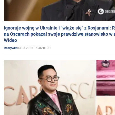
Ignoruje wojnę w Ukrainie i "wiąże się" z Rosjanami: 
na Oscarach pokazał swoje prawdziwe stanowisko w s
Wideo
03.03.2025 15:46
31
Rozrywka