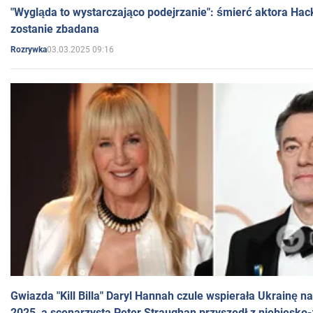
"Wygląda to wystarczająco podejrzanie": śmierć aktora Hac
zostanie zbadana
03.03.2025 09:16
Rozrywka
Gwiazda "Kill Billa" Daryl Hannah czule wspierała Ukrainę 
2025, a scenarzysta Peter Straughan przyszedł z niebiesko-