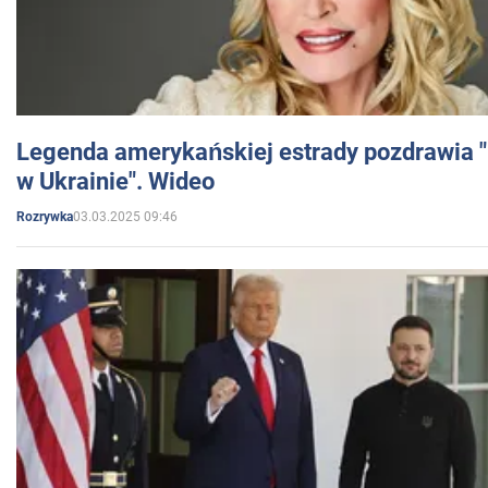
Legenda amerykańskiej estrady pozdrawia "br
w Ukrainie". Wideo
03.03.2025 09:46
Rozrywka