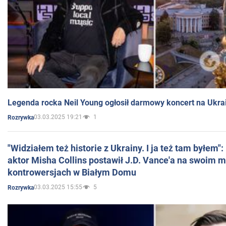
Legenda rocka Neil Young ogłosił darmowy koncert na Ukra
03.03.2025 19:21
1
Rozrywka
"Widziałem też historie z Ukrainy. I ja też tam byłem"
aktor Misha Collins postawił J.D. Vance'a na swoim m
kontrowersjach w Białym Domu
03.03.2025 15:55
5
Rozrywka