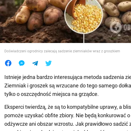
Wojna na Ukrainie
Świat
Jedzenie
Doświadczeni ogrodnicy zalecają sadzenie ziemniaków wraz z groszkiem
Istnieje jedna bardzo interesująca metoda sadzenia z
Ziemniak i groszek są wrzucane do tego samego dołka. 
tylko o oszczędność miejsca na grządce.
Eksperci twierdzą, że są to kompatybilne uprawy, a bli
pomoże uzyskać obfite zbiory. Nie będą konkurować o ś
odżywcze ani obszar wzrostu. Jak prawidłowo sadzić z