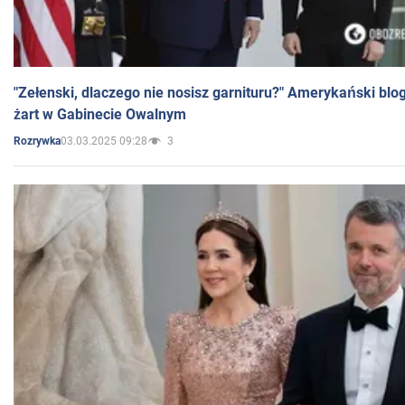
"Zełenski, dlaczego nie nosisz garnituru?" Amerykański blo
żart w Gabinecie Owalnym
03.03.2025 09:28
3
Rozrywka