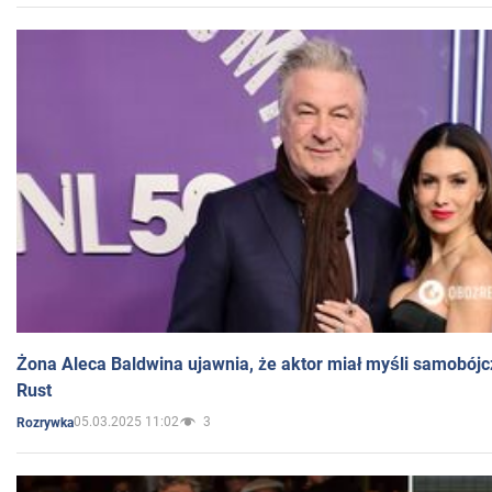
Żona Aleca Baldwina ujawnia, że aktor miał myśli samobójc
Rust
05.03.2025 11:02
3
Rozrywka