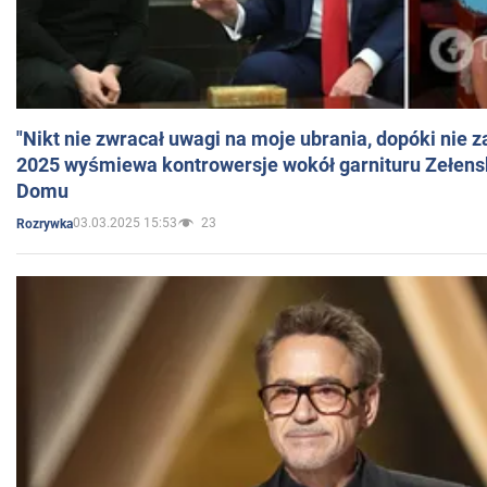
"Nikt nie zwracał uwagi na moje ubrania, dopóki nie z
2025 wyśmiewa kontrowersje wokół garnituru Zełens
Domu
03.03.2025 15:53
23
Rozrywka