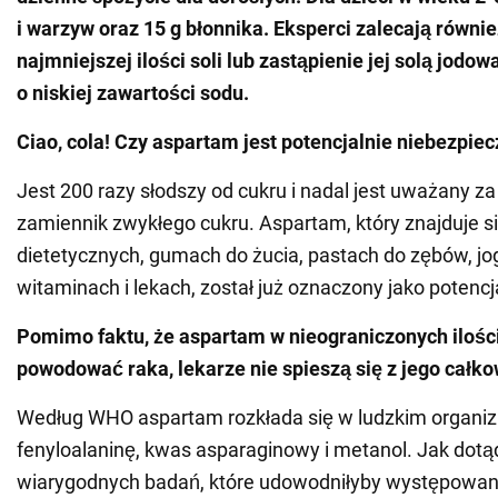
i warzyw oraz 15 g błonnika. Eksperci zalecają równi
najmniejszej ilości soli lub zastąpienie jej solą jod
o niskiej zawartości sodu.
Ciao, cola! Czy aspartam jest potencjalnie niebezpie
Jest 200 razy słodszy od cukru i nadal jest uważany za
zamiennik zwykłego cukru. Aspartam, który znajduje s
dietetycznych, gumach do żucia, pastach do zębów, jo
witaminach i lekach, został już oznaczony jako potencj
Pomimo faktu, że aspartam w nieograniczonych iloś
powodować raka, lekarze nie spieszą się z jego cał
Według WHO aspartam rozkłada się w ludzkim organi
fenyloalaninę, kwas asparaginowy i metanol. Jak dotą
wiarygodnych badań, które udowodniłyby występowan