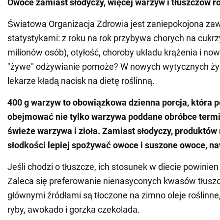
Owoce zamiast słodyczy, więcej warzyw i tłuszczów r
Światowa Organizacja Zdrowia jest zaniepokojona za
statystykami: z roku na rok przybywa chorych na cukr
milionów osób), otyłość, choroby układu krążenia i no
"żywe" odżywianie pomoże? W nowych wytycznych ż
lekarze kładą nacisk na dietę roślinną.
400 g warzyw to obowiązkowa dzienna porcja, która 
obejmować nie tylko warzywa poddane obróbce termic
świeże warzywa i zioła. Zamiast słodyczy, produktów
słodkości lepiej spożywać owoce i suszone owoce, na
Jeśli chodzi o tłuszcze, ich stosunek w diecie powinie
Zaleca się preferowanie nienasyconych kwasów tłusz
głównymi źródłami są tłoczone na zimno oleje roślinne,
ryby, awokado i gorzka czekolada.