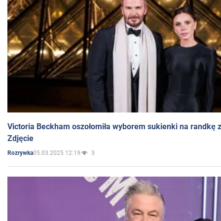
Victoria Beckham oszołomiła wyborem sukienki na randkę
Zdjęcie
05.03.2025 12:19
3
Rozrywka