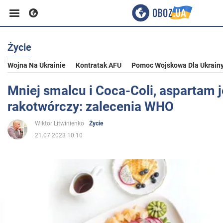
Życie
Biznes
Wojna Na Ukrainie
Kontratak AFU
Pomoc Wojskowa Dla Ukrain
Sport
Mniej smalcu i Coca-Coli, aspartam j
rakotwórczy: zalecenia WHO
Rozrywka
Wiktor Litwinienko
Życie
21.07.2023 10:10
Życie
Polityka
Społeczeństwo