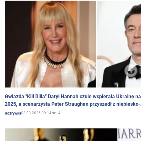
Gwiazda "Kill Billa" Daryl Hannah czule wspierała Ukrainę 
2025, a scenarzysta Peter Straughan przyszedł z niebiesko-
03.03.2025 09:14
4
Rozrywka