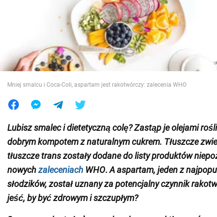
Wojna na Ukrainie
Świat
Jedzenie
Mniej smalcu i Coca-Coli, aspartam jest rakotwórczy: zalecenia WHO
Lubisz smalec i dietetyczną colę? Zastąp je olejami rośl
dobrym kompotem z naturalnym cukrem.
Tłuszcze zwier
tłuszcze trans zostały dodane do listy produktów niep
nowych
zaleceniach
WHO
.
A aspartam, jeden z najpopu
słodzików, został uznany za potencjalny czynnik rakotw
jeść, by być zdrowym i szczupłym?