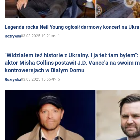
Legenda rocka Neil Young ogłosił darmowy koncert na Ukra
03.03.2025 19:21
1
Rozrywka
"Widziałem też historie z Ukrainy. I ja też tam byłem"
aktor Misha Collins postawił J.D. Vance'a na swoim m
kontrowersjach w Białym Domu
03.03.2025 15:55
5
Rozrywka