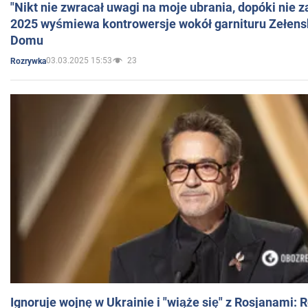
"Nikt nie zwracał uwagi na moje ubrania, dopóki nie z
2025 wyśmiewa kontrowersje wokół garnituru Zełens
Domu
03.03.2025 15:53
23
Rozrywka
Ignoruje wojnę w Ukrainie i "wiąże się" z Rosjanami: 