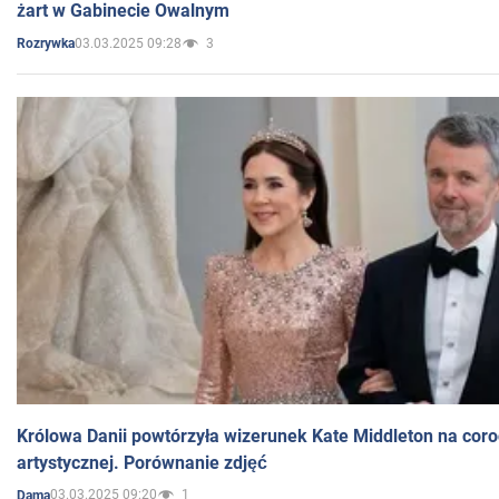
żart w Gabinecie Owalnym
03.03.2025 09:28
3
Rozrywka
Królowa Danii powtórzyła wizerunek Kate Middleton na coro
artystycznej. Porównanie zdjęć
03.03.2025 09:20
1
Dama