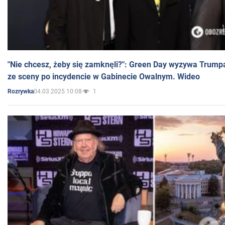
"Nie chcesz, żeby się zamknęli?": Green Day wyzywa Trump
ze sceny po incydencie w Gabinecie Owalnym. Wideo
04.03.2025 10:08
1
Rozrywka