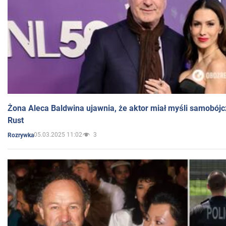
Żona Aleca Baldwina ujawnia, że aktor miał myśli samobójc
Rust
05.03.2025 11:02
3
Rozrywka