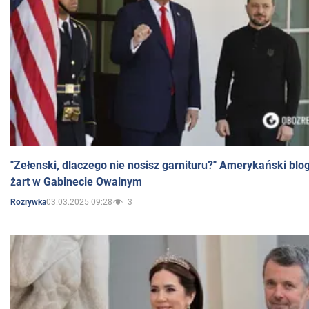
"Zełenski, dlaczego nie nosisz garnituru?" Amerykański blo
żart w Gabinecie Owalnym
03.03.2025 09:28
3
Rozrywka