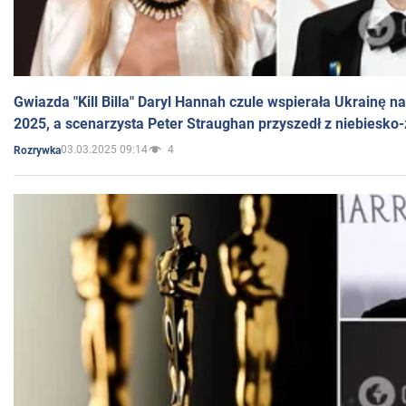
Gwiazda "Kill Billa" Daryl Hannah czule wspierała Ukrainę 
2025, a scenarzysta Peter Straughan przyszedł z niebiesko-
03.03.2025 09:14
4
Rozrywka