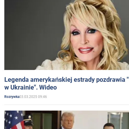
Legenda amerykańskiej estrady pozdrawia "br
w Ukrainie". Wideo
03.03.2025 09:46
Rozrywka