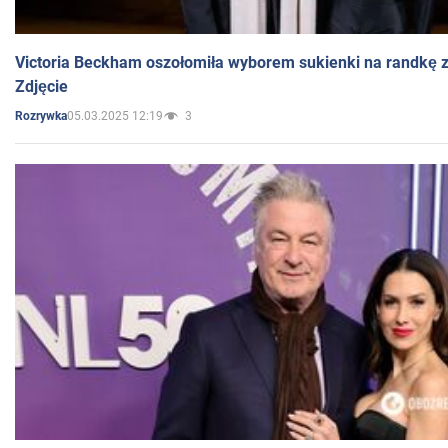
Victoria Beckham oszołomiła wyborem sukienki na randkę
Zdjęcie
05.03.2025 12:19
3
Rozrywka