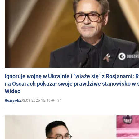
Ignoruje wojnę w Ukrainie i "wiąże się" z Rosjanami: 
na Oscarach pokazał swoje prawdziwe stanowisko w s
Wideo
03.03.2025 15:46
31
Rozrywka