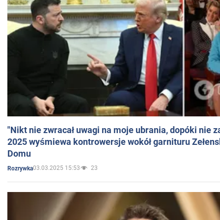
"Nikt nie zwracał uwagi na moje ubrania, dopóki nie z
2025 wyśmiewa kontrowersje wokół garnituru Zełens
Domu
03.03.2025 15:53
23
Rozrywka