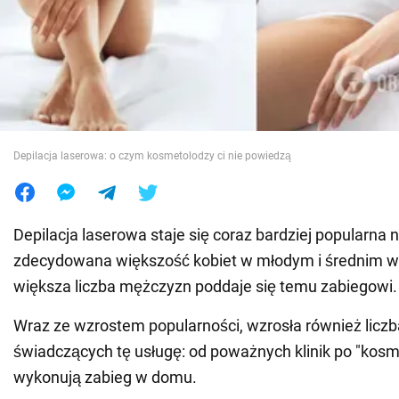
Wojna na Ukrainie
Świat
Jedzenie
Depilacja laserowa: o czym kosmetolodzy ci nie powiedzą
Depilacja laserowa staje się coraz bardziej popularna 
zdecydowana większość kobiet w młodym i średnim wi
większa liczba mężczyzn poddaje się temu zabiegowi.
Wraz ze wzrostem popularności, wzrosła również licz
świadczących tę usługę: od poważnych klinik po "kosme
wykonują zabieg w domu.