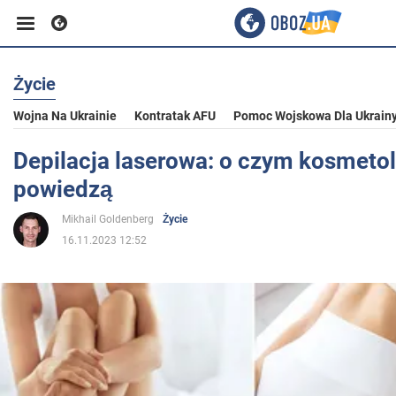
Życie
Biznes
Wojna Na Ukrainie
Kontratak AFU
Pomoc Wojskowa Dla Ukrain
Sport
Depilacja laserowa: o czym kosmetol
powiedzą
Rozrywka
Mikhail Goldenberg
Życie
16.11.2023 12:52
Życie
Polityka
Społeczeństwo