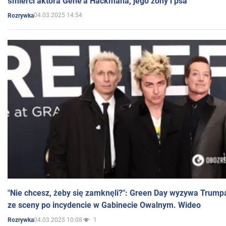
śmierci aktora Gene'a Hackmana, jego żony i psa
04.03.2025 14:54
Rozrywka
"Nie chcesz, żeby się zamknęli?": Green Day wyzywa Trump
ze sceny po incydencie w Gabinecie Owalnym. Wideo
04.03.2025 10:08
1
Rozrywka