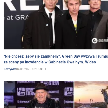
"Nie chcesz, żeby się zamknęli?": Green Day wyzywa Trump
ze sceny po incydencie w Gabinecie Owalnym. Wideo
04.03.2025 10:08
1
Rozrywka