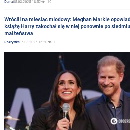
05.03.2025 18:52
10
Dama
Wrócili na miesiąc miodowy: Meghan Markle opowiada
książę Harry zakochał się w niej ponownie po siedmiu
małżeństwa
05.03.2025 16:20
1
Rozrywka