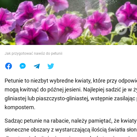
Wojna na Ukrainie
Świat
Jedzenie
Jak przygotować nawóz do petunii
Petunie to niezbyt wybredne kwiaty, które przy odpowie
mogą kwitnąć do późnej jesieni. Najlepiej sadzić je w ż
gliniastej lub piaszczysto-gliniastej, wstępnie zasilając
kompostem.
Sadząc petunie na rabacie, należy pamiętać, że kwiaty
słoneczne obszary z wystarczającą ilością światła sło