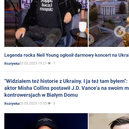
Legenda rocka Neil Young ogłosił darmowy koncert na Ukra
03.03.2025 19:21
1
Rozrywka
"Widziałem też historie z Ukrainy. I ja też tam byłem"
aktor Misha Collins postawił J.D. Vance'a na swoim m
kontrowersjach w Białym Domu
03.03.2025 15:55
5
Rozrywka