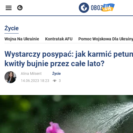
Życie
Biznes
Wojna Na Ukrainie
Kontratak AFU
Pomoc Wojskowa Dla Ukrain
Sport
Wystarczy posypać: jak karmić petun
kwitły bujnie przez całe lato?
Rozrywka
Alina Milsent
Życie
14.06.2023 18:23
3
Życie
Polityka
Społeczeństwo