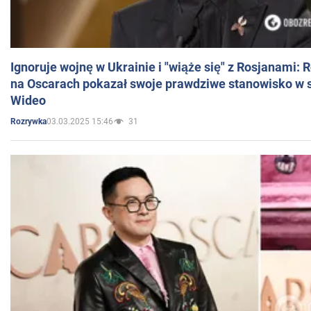
Ignoruje wojnę w Ukrainie i "wiąże się" z Rosjanami: 
na Oscarach pokazał swoje prawdziwe stanowisko w s
Wideo
03.03.2025 15:46
31
Rozrywka