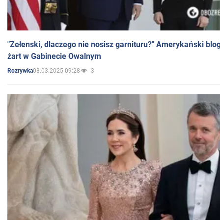
"Zełenski, dlaczego nie nosisz garnituru?" Amerykański blo
żart w Gabinecie Owalnym
03.03.2025 09:28
3
Rozrywka