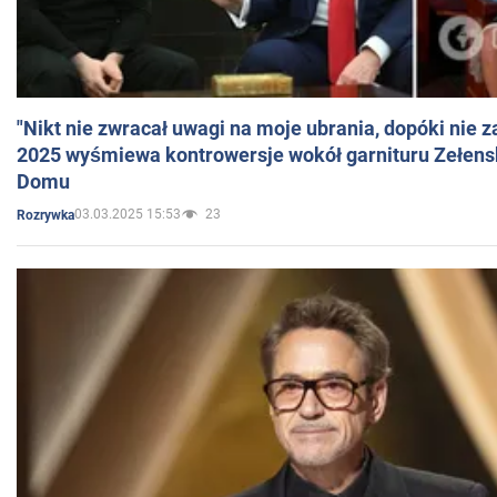
"Nikt nie zwracał uwagi na moje ubrania, dopóki nie z
2025 wyśmiewa kontrowersje wokół garnituru Zełens
Domu
03.03.2025 15:53
23
Rozrywka