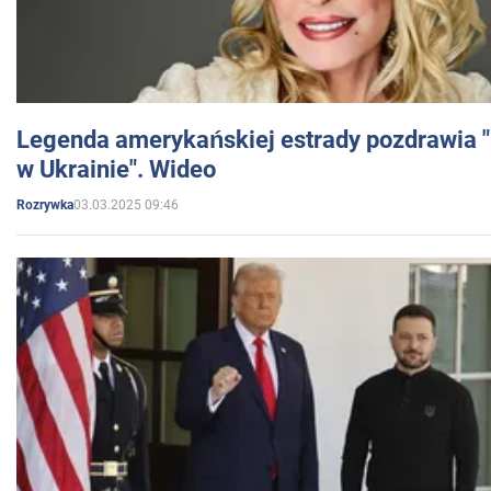
Legenda amerykańskiej estrady pozdrawia "br
w Ukrainie". Wideo
03.03.2025 09:46
Rozrywka