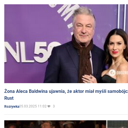
Żona Aleca Baldwina ujawnia, że aktor miał myśli samobójc
Rust
05.03.2025 11:02
3
Rozrywka