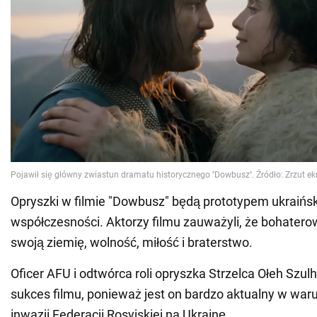
Opryszki w filmie "Dowbusz" będą prototypem ukraińs
współczesności. Aktorzy filmu zauważyli, że bohatero
swoją ziemię, wolność, miłość i braterstwo.
Oficer AFU i odtwórca roli opryszka Strzelca Ołeh Szul
sukces filmu, ponieważ jest on bardzo aktualny w war
inwazji Federacji Rosyjskiej na Ukrainę.