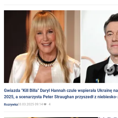
Gwiazda "Kill Billa" Daryl Hannah czule wspierała Ukrainę 
2025, a scenarzysta Peter Straughan przyszedł z niebiesko-
03.03.2025 09:14
4
Rozrywka