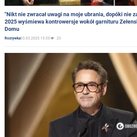
"Nikt nie zwracał uwagi na moje ubrania, dopóki nie z
2025 wyśmiewa kontrowersje wokół garnituru Zełens
Domu
03.03.2025 15:53
23
Rozrywka