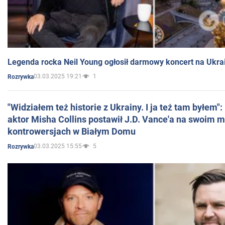
Legenda rocka Neil Young ogłosił darmowy koncert na Ukra
03.03.2025 19:21
1
Rozrywka
"Widziałem też historie z Ukrainy. I ja też tam byłem"
aktor Misha Collins postawił J.D. Vance'a na swoim m
kontrowersjach w Białym Domu
03.03.2025 15:55
5
Rozrywka