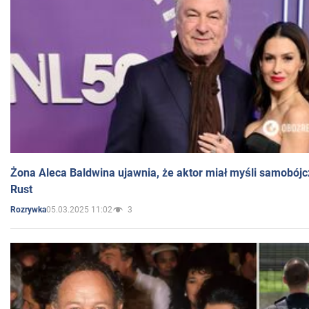
Żona Aleca Baldwina ujawnia, że aktor miał myśli samobójc
Rust
05.03.2025 11:02
3
Rozrywka