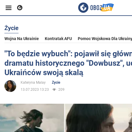
Życie
Biznes
Wojna Na Ukrainie
Kontratak AFU
Pomoc Wojskowa Dla Ukrain
Sport
"To będzie wybuch": pojawił się głów
dramatu historycznego "Dowbusz", u
Rozrywka
Ukraińców swoją skalą
Kateryna Malay
Życie
Życie
13.07.2023 13:23
209
Polityka
Społeczeństwo