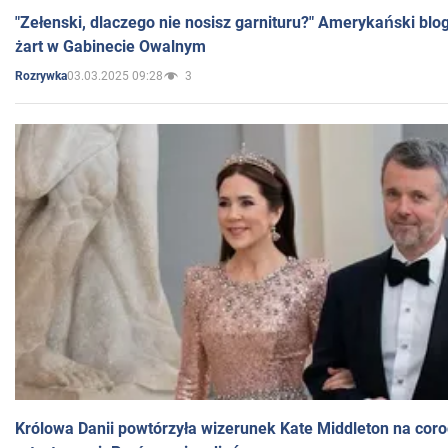
"Zełenski, dlaczego nie nosisz garnituru?" Amerykański blo
żart w Gabinecie Owalnym
03.03.2025 09:28
3
Rozrywka
Królowa Danii powtórzyła wizerunek Kate Middleton na coro