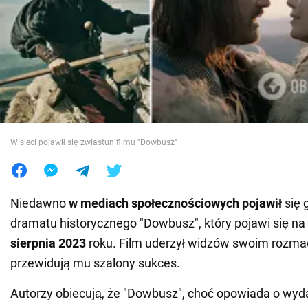
Wojna na Ukrainie
Świat
Jedzenie
W sieci pojawił się zwiastun filmu "Dowbusz"
Niedawno
w mediach społecznościowych pojawił
się 
dramatu historycznego "Dowbusz", który pojawi się na
sierpnia 2023
roku. Film uderzył widzów swoim rozma
przewidują mu szalony sukces.
Autorzy obiecują, że "Dowbusz", choć opowiada o wyd