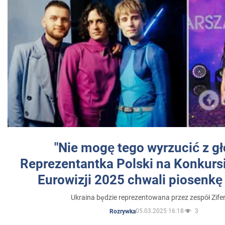
"Nie mogę tego wyrzucić z gł
Reprezentantka Polski na Konkurs
Eurowizji 2025 chwali piosenkę
Ukraina będzie reprezentowana przez zespół Zifer
05.03.2025 16:18
3
Rozrywka