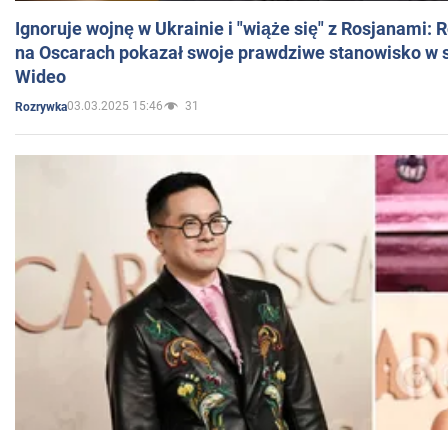
Ignoruje wojnę w Ukrainie i "wiąże się" z Rosjanami: 
na Oscarach pokazał swoje prawdziwe stanowisko w s
Wideo
03.03.2025 15:46
31
Rozrywka