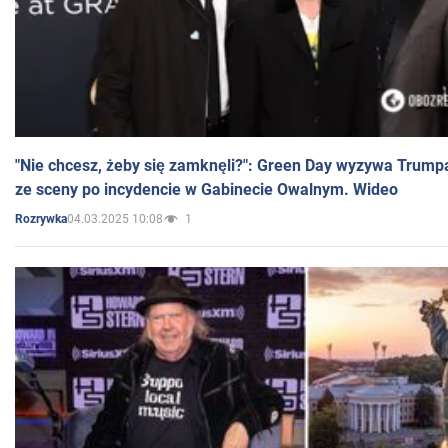
"Nie chcesz, żeby się zamknęli?": Green Day wyzywa Trump
ze sceny po incydencie w Gabinecie Owalnym. Wideo
04.03.2025 10:08
1
Rozrywka