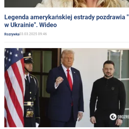
Legenda amerykańskiej estrady pozdrawia "br
w Ukrainie". Wideo
03.03.2025 09:46
Rozrywka