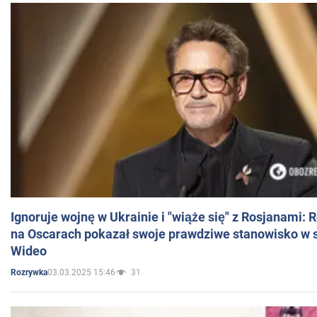
Ignoruje wojnę w Ukrainie i "wiąże się" z Rosjanami: 
na Oscarach pokazał swoje prawdziwe stanowisko w s
Wideo
03.03.2025 15:46
31
Rozrywka