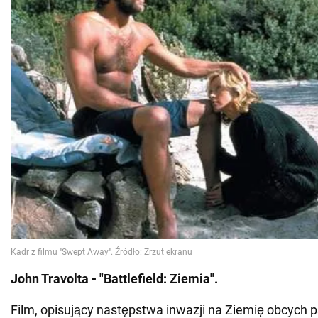
John Travolta - "Battlefield: Ziemia".
Film, opisujący następstwa inwazji na Ziemię obcych ps