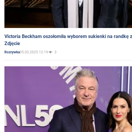
Victoria Beckham oszołomiła wyborem sukienki na randkę
Zdjęcie
05.03.2025 12:19
3
Rozrywka