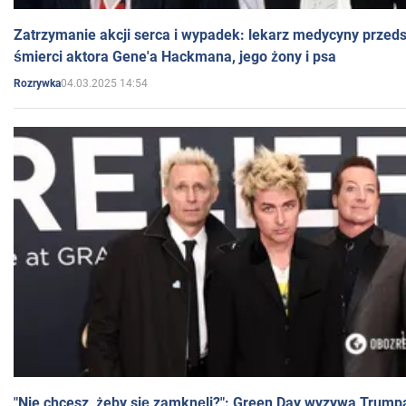
Zatrzymanie akcji serca i wypadek: lekarz medycyny przedst
śmierci aktora Gene'a Hackmana, jego żony i psa
04.03.2025 14:54
Rozrywka
"Nie chcesz, żeby się zamknęli?": Green Day wyzywa Trump