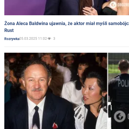
Żona Aleca Baldwina ujawnia, że aktor miał myśli samobójc
Rust
05.03.2025 11:02
3
Rozrywka