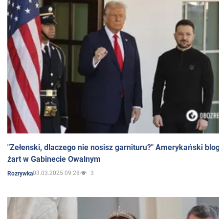
"Zełenski, dlaczego nie nosisz garnituru?" Amerykański blo
żart w Gabinecie Owalnym
03.03.2025 09:28
3
Rozrywka