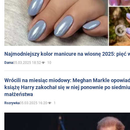
Najmodniejszy kolor manicure na wiosnę 2025: pięć
05.03.2025 18:52
10
Dama
Wrócili na miesiąc miodowy: Meghan Markle opowiada
książę Harry zakochał się w niej ponownie po siedmiu
małżeństwa
05.03.2025 16:20
1
Rozrywka