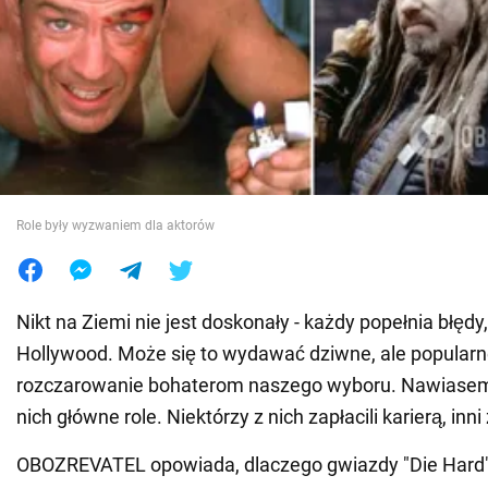
Wojna na Ukrainie
Świat
Jedzenie
Role były wyzwaniem dla aktorów
Nikt na Ziemi nie jest doskonały - każdy popełnia błęd
Hollywood. Może się to wydawać dziwne, ale popularne
rozczarowanie bohaterom naszego wyboru. Nawiasem
nich główne role. Niektórzy z nich zapłacili karierą, inn
OBOZREVATEL opowiada, dlaczego gwiazdy "Die Hard", 