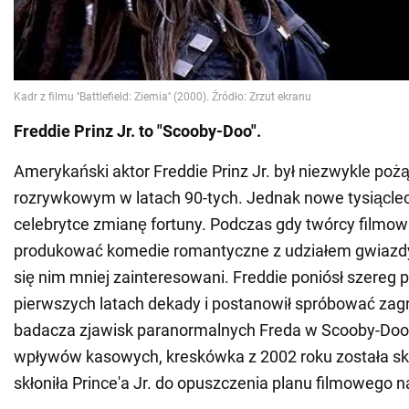
Freddie Prinz Jr. to "Scooby-Doo".
Amerykański aktor Freddie Prinz Jr. był niezwykle po
rozrywkowym w latach 90-tych. Jednak nowe tysiąclec
celebrytce zmianę fortuny. Podczas gdy twórcy filmowi 
produkować komedie romantyczne z udziałem gwiazdy,
się nim mniej zainteresowani. Freddie poniósł szereg 
pierwszych latach dekady i postanowił spróbować za
badacza zjawisk paranormalnych Freda w Scooby-Do
wpływów kasowych, kreskówka z 2002 roku została sk
skłoniła Prince'a Jr. do opuszczenia planu filmowego n