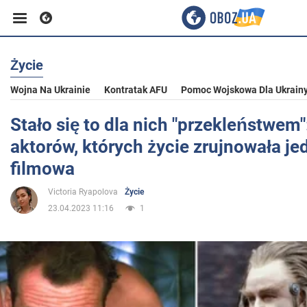
Życie
Biznes
Wojna Na Ukrainie
Kontratak AFU
Pomoc Wojskowa Dla Ukrain
Sport
Stało się to dla nich "przekleństwem"
aktorów, których życie zrujnowała je
Rozrywka
filmowa
Victoria Ryapolova
Życie
Życie
23.04.2023 11:16
1
Polityka
Społeczeństwo