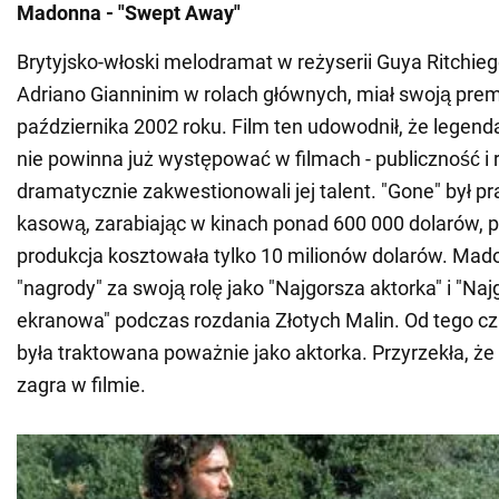
Madonna - "Swept Away"
Brytyjsko-włoski melodramat w reżyserii Guya Ritchieg
Adriano Gianninim w rolach głównych, miał swoją prem
października 2002 roku. Film ten udowodnił, że legen
nie powinna już występować w filmach - publiczność i 
dramatycznie zakwestionowali jej talent. "Gone" był
kasową, zarabiając w kinach ponad 600 000 dolarów, 
produkcja kosztowała tylko 10 milionów dolarów. Mad
"nagrody" za swoją rolę jako "Najgorsza aktorka" i "Na
ekranowa" podczas rozdania Złotych Malin. Od tego cz
była traktowana poważnie jako aktorka. Przyrzekła, że 
zagra w filmie.