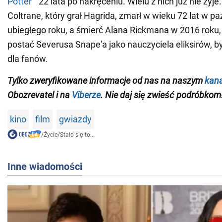
Potter
" 22 lata po nakręceniu. Wielu z nich już nie żyj
Coltrane, który grał Hagrida, zmarł w wieku 72 lat w pa
ubiegłego roku, a śmierć Alana Rickmana w 2016 roku, k
postać Severusa Snape'a jako nauczyciela eliksirów, b
dla fanów.
Tylko zweryfikowane informacje od nas na naszym
kana
Obozrevatel i na
Viberze
. Nie daj się zwieść podróbkom
kino
film
gwiazdy
/
Życie
/
Stało się to...
Inne wiadomości