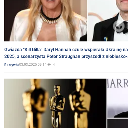
Gwiazda "Kill Billa" Daryl Hannah czule wspierała Ukrainę 
2025, a scenarzysta Peter Straughan przyszedł z niebiesko-
03.03.2025 09:14
4
Rozrywka