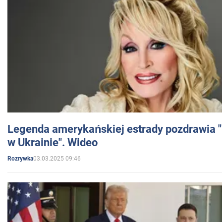
Legenda amerykańskiej estrady pozdrawia "br
w Ukrainie". Wideo
03.03.2025 09:46
Rozrywka