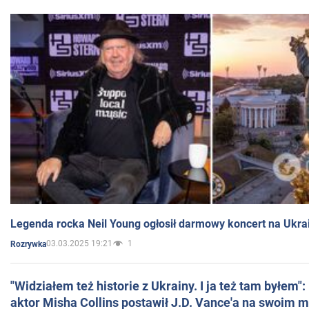
Legenda rocka Neil Young ogłosił darmowy koncert na Ukra
03.03.2025 19:21
1
Rozrywka
"Widziałem też historie z Ukrainy. I ja też tam byłem"
aktor Misha Collins postawił J.D. Vance'a na swoim m