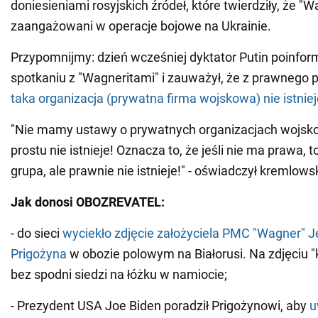
doniesieniami rosyjskich źródeł, które twierdziły, że "
zaangażowani w operacje bojowe na Ukrainie.
Przypomnijmy: dzień wcześniej dyktator Putin poinfo
spotkaniu z "Wagneritami" i zauważył, że z prawnego 
taka organizacja (prywatna firma wojskowa) nie istniej
"Nie mamy ustawy o prywatnych organizacjach wojsk
prostu nie istnieje! Oznacza to, że jeśli nie ma prawa,
grupa, ale prawnie nie istnieje!" - oświadczył kremlow
Jak donosi OBOZREVATEL:
- do sieci
wyciekło zdjęcie założyciela PMC "Wagner" J
Prigożyna
w obozie polowym na Białorusi. Na zdjęciu "
bez spodni siedzi na łóżku w namiocie;
- Prezydent USA Joe Biden poradził Prigożynowi, aby
u