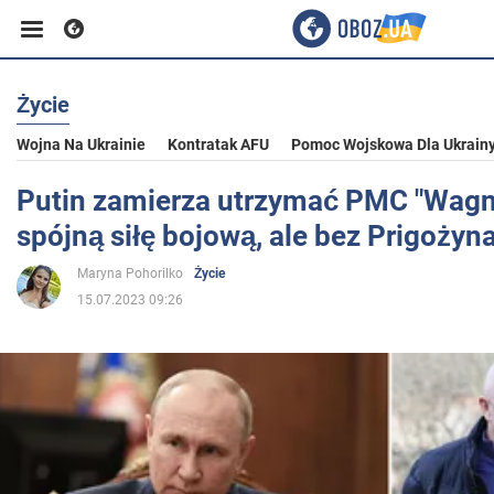
Życie
Biznes
Wojna Na Ukrainie
Kontratak AFU
Pomoc Wojskowa Dla Ukrain
Sport
Putin zamierza utrzymać PMC "Wagn
spójną siłę bojową, ale bez Prigożyn
Rozrywka
Maryna Pohorilko
Życie
15.07.2023 09:26
Życie
Polityka
Społeczeństwo