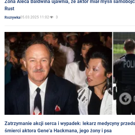
Żona Aleca Baldwina ujawnia, że aktor miał myśli samobójc
Rust
05.03.2025 11:02
3
Rozrywka
Zatrzymanie akcji serca i wypadek: lekarz medycyny przedst
śmierci aktora Gene'a Hackmana, jego żony i psa