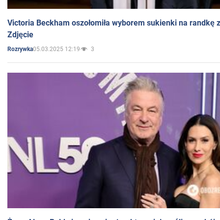
Victoria Beckham oszołomiła wyborem sukienki na randkę
Zdjęcie
05.03.2025 12:19
3
Rozrywka