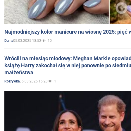
Najmodniejszy kolor manicure na wiosnę 2025: pięć
05.03.2025 18:52
10
Dama
Wrócili na miesiąc miodowy: Meghan Markle opowiada
książę Harry zakochał się w niej ponownie po siedmiu
małżeństwa
05.03.2025 16:20
1
Rozrywka