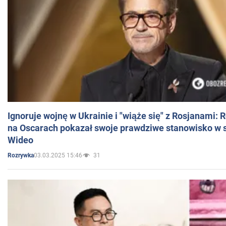
Ignoruje wojnę w Ukrainie i "wiąże się" z Rosjanami: 
na Oscarach pokazał swoje prawdziwe stanowisko w s
Wideo
03.03.2025 15:46
31
Rozrywka