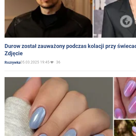
Durow został zauważony podczas kolacji przy świeca
Zdjęcie
05.03.2025 19:45
36
Rozrywka