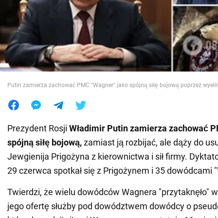
Wojna na Ukrainie
Świat
Jedzenie
Putin zamierza zachować PMC "Wagner" jako spójną siłę bojową poprzez wyeli
Prezydent Rosji
Władimir Putin zamierza zachować P
spójną siłę bojową,
zamiast ją rozbijać, ale dąży do us
Jewgienija Prigożyna z kierownictwa i sił firmy. Dyktato
29 czerwca spotkał się z Prigożynem i 35 dowódcami 
Twierdzi, że wielu dowódców Wagnera "przytaknęło" 
jego ofertę służby pod dowództwem dowódcy o pseud