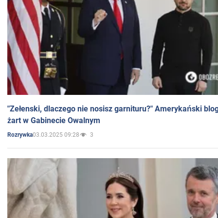
"Zełenski, dlaczego nie nosisz garnituru?" Amerykański blo
żart w Gabinecie Owalnym
03.03.2025 09:28
3
Rozrywka