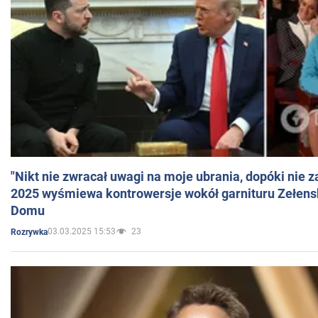
"Nikt nie zwracał uwagi na moje ubrania, dopóki nie z
2025 wyśmiewa kontrowersje wokół garnituru Zełens
Domu
03.03.2025 15:53
23
Rozrywka