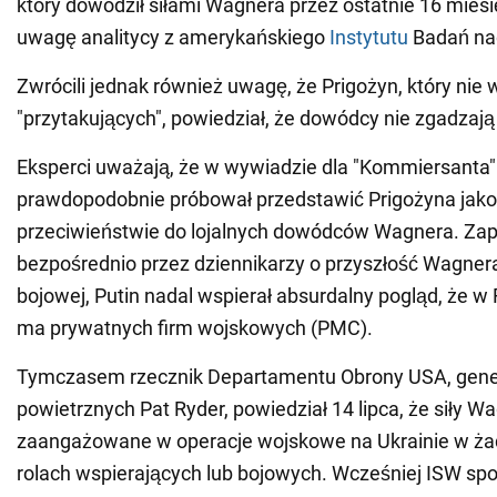
który dowodził siłami Wagnera przez ostatnie 16 miesię
uwagę analitycy z amerykańskiego
Instytutu
Badań na
Zwrócili jednak również uwagę, że Prigożyn, który nie w
"przytakujących", powiedział, że dowódcy nie zgadzają 
Eksperci uważają, że w wywiadzie dla "Kommiersanta"
prawdopodobnie próbował przedstawić Prigożyna jako
przeciwieństwie do lojalnych dowódców Wagnera. Za
bezpośrednio przez dziennikarzy o przyszłość Wagnera
bojowej, Putin nadal wspierał absurdalny pogląd, że w 
ma prywatnych firm wojskowych (PMC).
Tymczasem rzecznik Departamentu Obrony USA, genera
powietrznych Pat Ryder, powiedział 14 lipca, że siły W
zaangażowane w operacje wojskowe na Ukrainie w ż
rolach wspierających lub bojowych. Wcześniej ISW spot