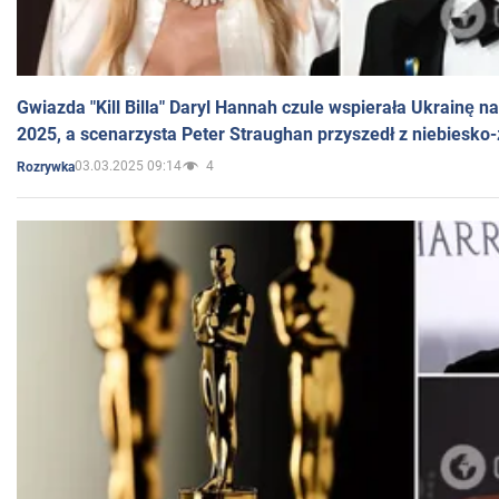
Gwiazda "Kill Billa" Daryl Hannah czule wspierała Ukrainę 
2025, a scenarzysta Peter Straughan przyszedł z niebiesko-
03.03.2025 09:14
4
Rozrywka