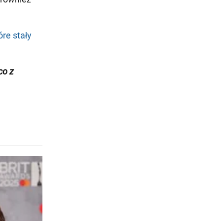
óre stały
co z