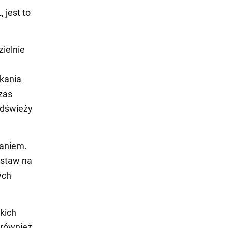
jest to
ielnie
ukania
zas
odświeży
raniem.
ostaw na
ych
kich
 również