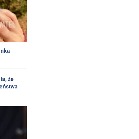
inka
ła, że
żeństwa