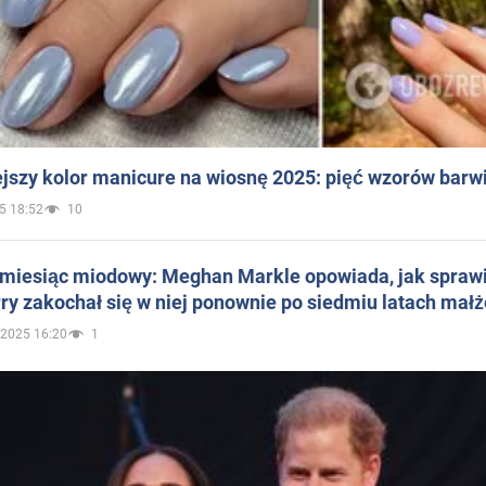
jszy kolor manicure na wiosnę 2025: pięć wzorów barw
5 18:52
10
 miesiąc miodowy: Meghan Markle opowiada, jak sprawi
ry zakochał się w niej ponownie po siedmiu latach mał
.2025 16:20
1