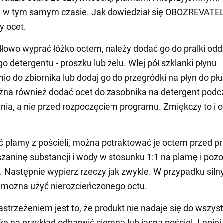
 w tym samym czasie. Jak dowiedział się OBOZREVATEL, 
y ocet.
łowo wyprać łóżko octem, należy dodać go do pralki oddz
o detergentu - proszku lub żelu. Wlej pół szklanki płynu
io do zbiornika lub dodaj go do przegródki na płyn do pł
żna również dodać ocet do zasobnika na detergent podc
ania, a nie przed rozpoczęciem programu. Zmiękczy to i 
 plamy z pościeli, można potraktować je octem przed p
zaninę substancji i wody w stosunku 1:1 na plamę i poz
t. Następnie wypierz rzeczy jak zwykle. W przypadku siln
 można użyć nierozcieńczonego octu.
trzeżeniem jest to, że produkt nie nadaje się do wszyst
że na przykład odbarwić ciemną lub jasną pościel. Lepiej