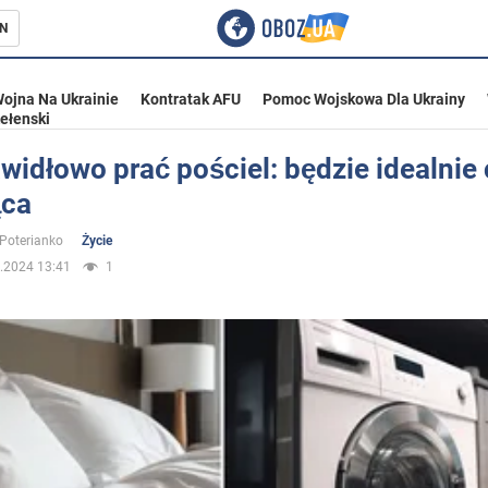
N
ojna Na Ukrainie
Kontratak AFU
Pomoc Wojskowa Dla Ukrainy
ełenski
widłowo prać pościel: będzie idealnie 
ąca
ka
 Poterianko
Życie
.2024 13:41
1
eństwo
a Ukrainie