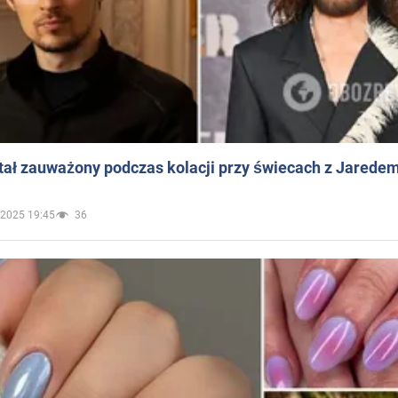
ał zauważony podczas kolacji przy świecach z Jaredem
.2025 19:45
36