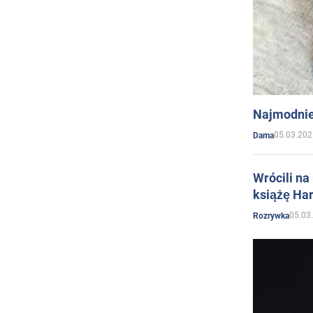
Najmodnie
05.03.202
Dama
Wrócili na
książę Har
05.03
Rozrywka