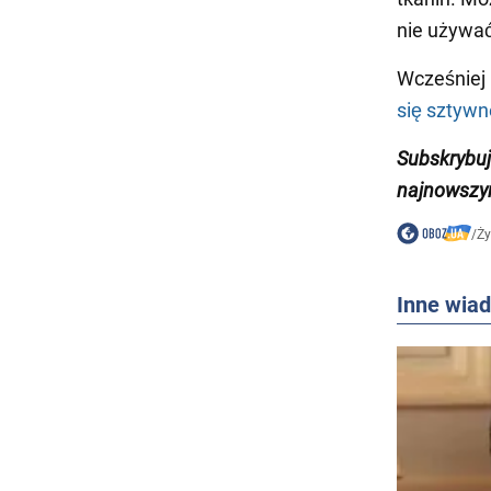
nie używa
Wcześniej
się sztywn
Subskrybuj
najnowszy
/
Ży
Inne wia