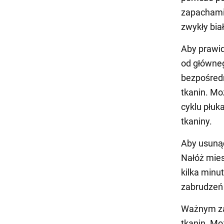
zapachami
zwykły biał
Aby prawid
od główneg
bezpośredn
tkanin. Mo
cyklu płuk
tkaniny.
Aby usunąć
Nałóż mies
kilka minu
zabrudzeń
Ważnym zas
tkanin. Mo