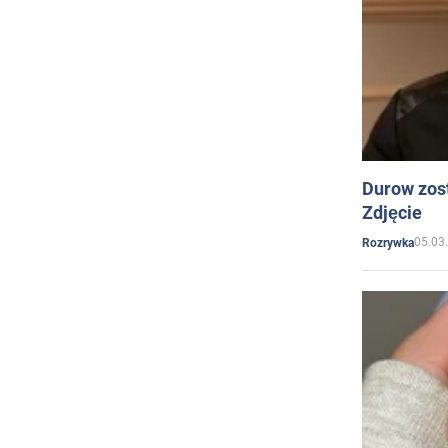
Durow zost
Zdjęcie
05.03
Rozrywka