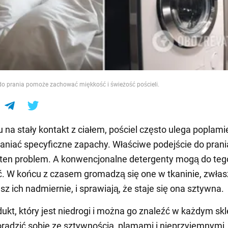
e
do prania pomoże zachować miękkość i świeżość pościeli.
 na stały kontakt z ciałem, pościel często ulega poplamie
niać specyficzne zapachy. Właściwe podejście do pran
ten problem. A konwencjonalne detergenty mogą do teg
. W końcu z czasem gromadzą się one w tkaninie, zwła
sz ich nadmiernie, i sprawiają, że staje się ona sztywna.
ukt, który jest niedrogi i można go znaleźć w każdym skl
adzić sobie ze sztywnością, plamami i nieprzyjemnymi