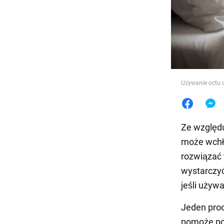
Jedzeni
Używanie octu 
Ze względu
może wchła
rozwiązać 
wystarczyć
jeśli używa
Jeden prod
pomoże por