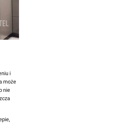
niu i
ia może
o nie
szcza
epie,