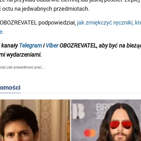
ć octu na jedwabnych przedmiotach.
 OBOZREVATEL podpowiedział,
jak zmiękczyć ręczniki, kt
e
.
 kanały
Telegram
i
Viber
OBOZREVATEL
, aby być na bieżą
mi wydarzeniami
.
cie
/
Jak prawidłowo prać...
domości