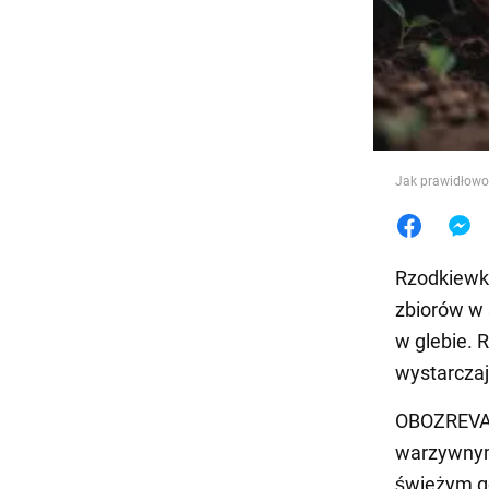
Jedzeni
Jak prawidłowo 
Rzodkiewka
zbiorów w 
w glebie. 
wystarczaj
OBOZREVAT
warzywnym.
świeżym g