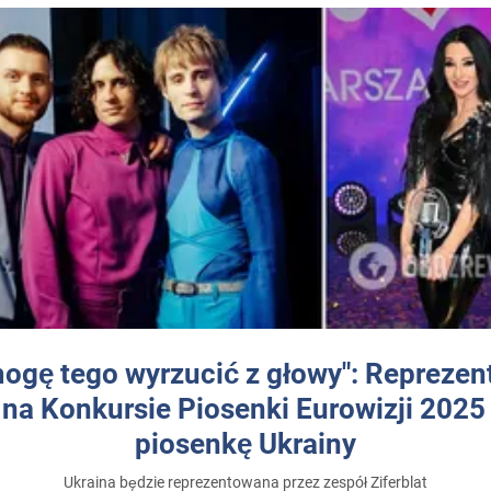
mogę tego wyrzucić z głowy": Reprezen
 na Konkursie Piosenki Eurowizji 2025
piosenkę Ukrainy
Ukraina będzie reprezentowana przez zespół Ziferblat