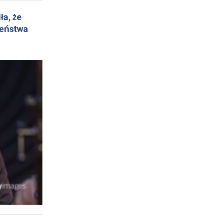
ła, że
żeństwa