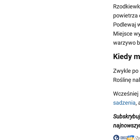
Rzodkiewka
powietrza 
Podlewaj w
Miejsce wy
warzywo by
Kiedy m
Zwykle po 
Roślinę na
Wcześniej
sadzenia
,
Subskrybu
najnowszym
/
Ży