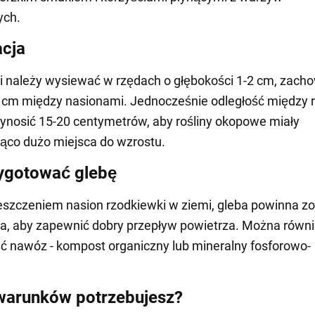
ych.
acja
 należy wysiewać w rzędach o głębokości 1-2 cm, zach
 cm między nasionami. Jednocześnie odległość między 
nosić 15-20 centymetrów, aby rośliny okopowe miały
ąco dużo miejsca do wzrostu.
ygotować glebę
szczeniem nasion rzodkiewki w ziemi, gleba powinna z
a, aby zapewnić dobry przepływ powietrza. Można równ
 nawóz - kompost organiczny lub mineralny fosforowo-
warunków potrzebujesz?