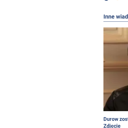
Inne wia
Durow zost
Zdjęcie