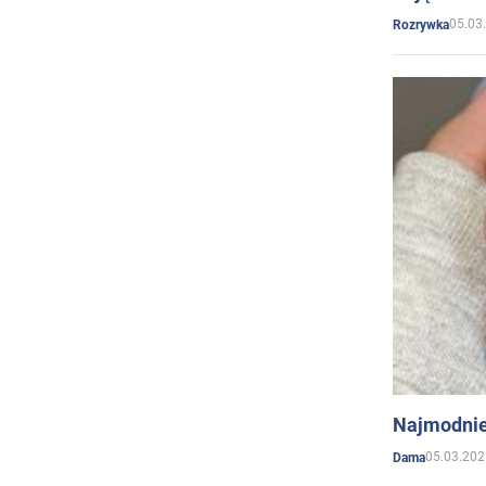
05.03
Rozrywka
Najmodnie
05.03.202
Dama