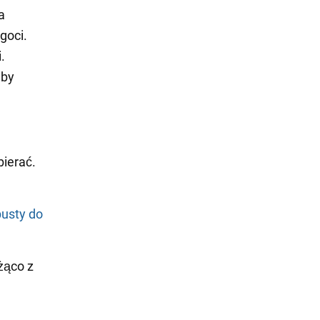
a
goci.
.
aby
bierać.
pusty do
eżąco z