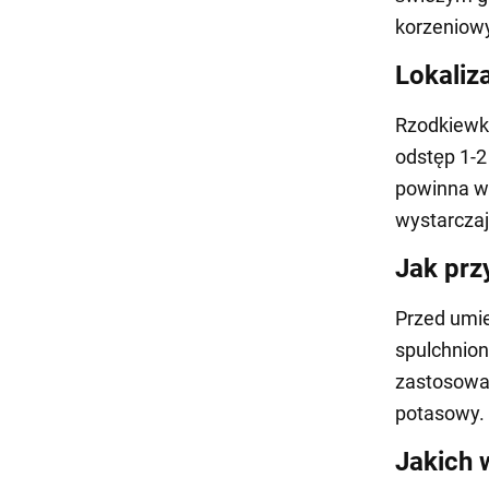
korzeniow
Lokaliz
Rzodkiewki
odstęp 1-2
powinna wy
wystarczaj
Jak prz
Przed umie
spulchnion
zastosować
potasowy.
Jakich 