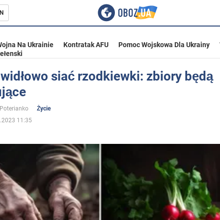
N
ojna Na Ukrainie
Kontratak AFU
Pomoc Wojskowa Dla Ukrainy
ełenski
widłowo siać rzodkiewki: zbiory będą
jące
ka
 Poterianko
Życie
.2023 11:35
eństwo
a Ukrainie