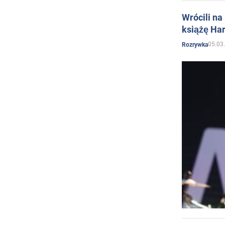
Wrócili na
książę Har
05.03
Rozrywka