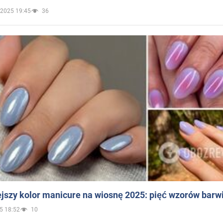
.2025 19:45
36
jszy kolor manicure na wiosnę 2025: pięć wzorów barw
5 18:52
10