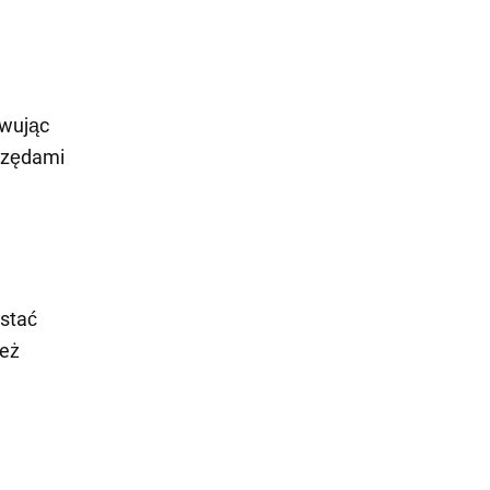
owując
rzędami
ostać
ież