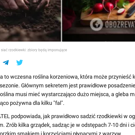
e
siać rzodkiewki: zbiory będą imponujące
 to wczesna roślina korzeniowa, która może przynieść k
sezonie. Głównym sekretem jest prawidłowe posadzenie 
Roślina musi mieć wystarczająco dużo miejsca, a gleba m
ąco pożywna dla kilku "fal".
EL podpowiada, jak prawidłowo sadzić rzodkiewki w og
 Zrób kilka grządek, sadząc je w odstępach 7-10 dni i ci
orzkim smakiem i korzyściami płynącymi z warzyw