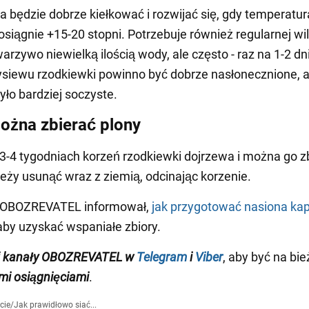
 będzie dobrze kiełkować i rozwijać się, gdy temperatur
osiągnie +15-20 stopni. Potrzebuje również regularnej wil
arzywo niewielką ilością wody, ale często - raz na 1-2 dni
siewu rzodkiewki powinno być dobrze nasłonecznione, 
ło bardziej soczyste.
ożna zbierać plony
3-4 tygodniach korzeń rzodkiewki dojrzewa i można go z
leży usunąć wraz z ziemią, odcinając korzenie.
 OBOZREVATEL informował,
jak przygotować nasiona ka
 aby uzyskać wspaniałe zbiory.
j kanały OBOZREVATEL w
Telegram
i
Viber
, aby być na bi
i osiągnięciami
.
cie
/
Jak prawidłowo siać...