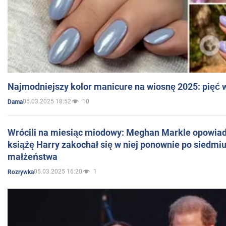
Najmodniejszy kolor manicure na wiosnę 2025: pięć
05.03.2025 18:52
10
Dama
Wrócili na miesiąc miodowy: Meghan Markle opowiada
książę Harry zakochał się w niej ponownie po siedmiu
małżeństwa
05.03.2025 16:20
1
Rozrywka