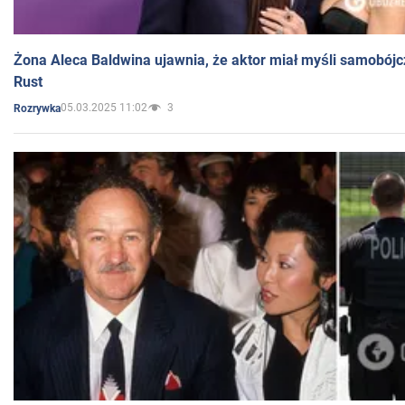
Żona Aleca Baldwina ujawnia, że aktor miał myśli samobójc
Rust
05.03.2025 11:02
3
Rozrywka