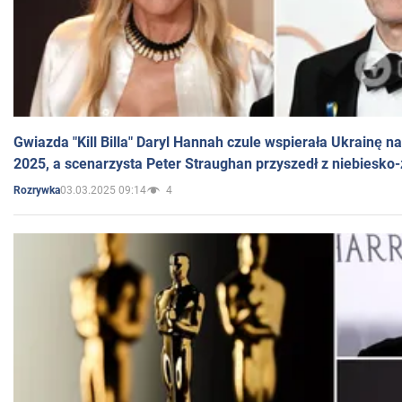
Gwiazda "Kill Billa" Daryl Hannah czule wspierała Ukrainę 
2025, a scenarzysta Peter Straughan przyszedł z niebiesko-
03.03.2025 09:14
4
Rozrywka