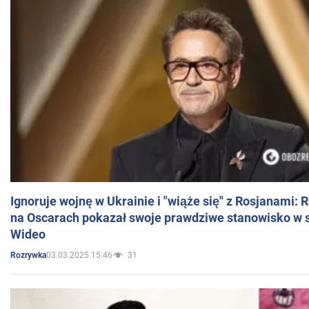
Ignoruje wojnę w Ukrainie i "wiąże się" z Rosjanami: 
na Oscarach pokazał swoje prawdziwe stanowisko w s
Wideo
03.03.2025 15:46
31
Rozrywka