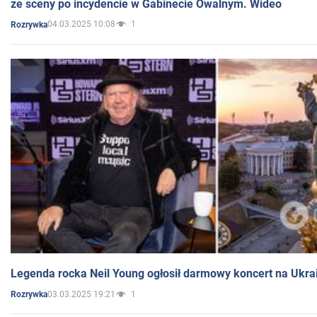
ze sceny po incydencie w Gabinecie Owalnym. Wideo
04.03.2025 10:08
1
Rozrywka
Legenda rocka Neil Young ogłosił darmowy koncert na Ukra
03.03.2025 19:21
1
Rozrywka