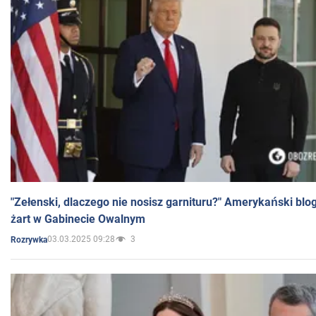
"Zełenski, dlaczego nie nosisz garnituru?" Amerykański blo
żart w Gabinecie Owalnym
03.03.2025 09:28
3
Rozrywka