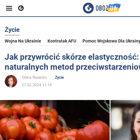
Życie
Biznes
Wojna Na Ukrainie
Kontratak AFU
Pomoc Wojskowa Dla Ukrain
Sport
Jak przywrócić skórze elastyczność:
naturalnych metod przeciwstarzeni
Rozrywka
Olena Rasenko
Życie
27.02.2024 11:16
Życie
Polityka
Społeczeństwo