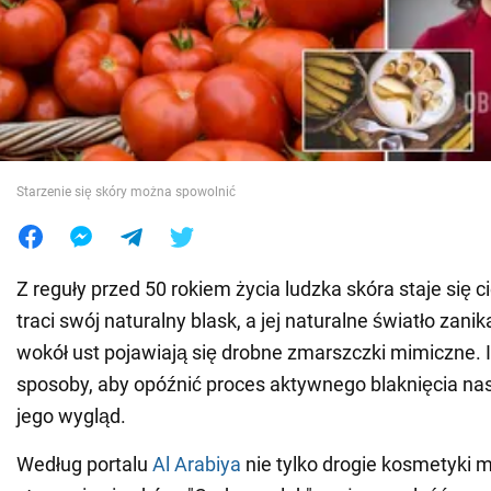
Wojna na Ukrainie
Świat
Jedzenie
Starzenie się skóry można spowolnić
Z reguły przed 50 rokiem życia ludzka skóra staje się c
traci swój naturalny blask, a jej naturalne światło zanik
wokół ust pojawiają się drobne zmarszczki mimiczne. I
sposoby, aby opóźnić proces aktywnego blaknięcia nas
jego wygląd.
Według portalu
Al Arabiya
nie tylko drogie kosmetyki 