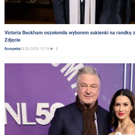
Victoria Beckham oszołomiła wyborem sukienki na randkę
Zdjęcie
05.03.2025 12:19
3
Rozrywka