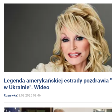
Legenda amerykańskiej estrady pozdrawia "br
w Ukrainie". Wideo
03.03.2025 09:46
Rozrywka