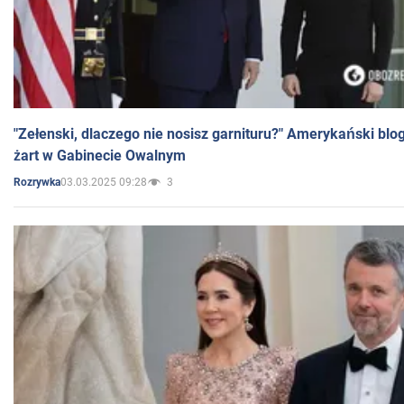
"Zełenski, dlaczego nie nosisz garnituru?" Amerykański blo
żart w Gabinecie Owalnym
03.03.2025 09:28
3
Rozrywka