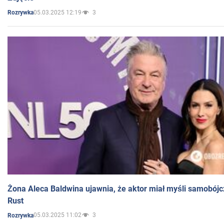
05.03.2025 12:19
3
Rozrywka
Żona Aleca Baldwina ujawnia, że aktor miał myśli samobójc
Rust
05.03.2025 11:02
3
Rozrywka