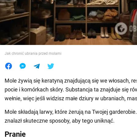
Wojna na Ukrainie
Świat
Jedzenie
Jak chronić ubrania przed molami
Mole żywią się keratyną znajdującą się we włosach, re
pocie i komórkach skóry. Substancja ta znajduje się rów
wełnie, więc jeśli widzisz małe dziury w ubraniach, mas
Mole składają larwy, które żerują na Twojej garderob
znalazł skuteczne sposoby, aby tego uniknąć.
Pranie