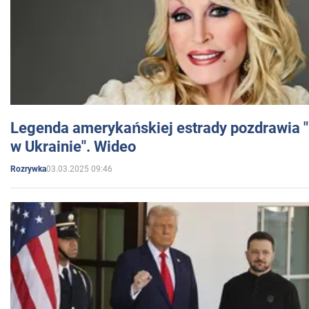
Legenda amerykańskiej estrady pozdrawia "br
w Ukrainie". Wideo
03.03.2025 09:46
Rozrywka