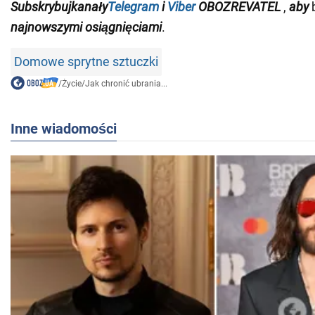
Subskrybuj
kanały
Telegram
i
Viber
OBOZREVATEL
,
aby
b
najnowszymi
osiągnięciami
.
Domowe sprytne sztuczki
/
Życie
/
Jak chronić ubrania...
Inne wiadomości