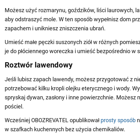
Możesz użyć rozmarynu, goździków, liści laurowych, l
aby odstraszyć mole. W ten sposób wypełnisz dom p
zapachem i unikniesz zniszczenia ubrań.
Umieść małe pęczki suszonych ziół w różnych pomiesz
je do płóciennego woreczka i umieść bezpośrednio w s
Roztwór lawendowy
Jeśli lubisz zapach lawendy, możesz przygotować z nie
potrzebować kilku kropli olejku eterycznego i wody. W
spryskaj dywan, zasłony i inne powierzchnie. Możesz 
pościel.
Wcześniej OBOZREVATEL opublikował
prosty sposób
n
w szafkach kuchennych bez użycia chemikaliów.