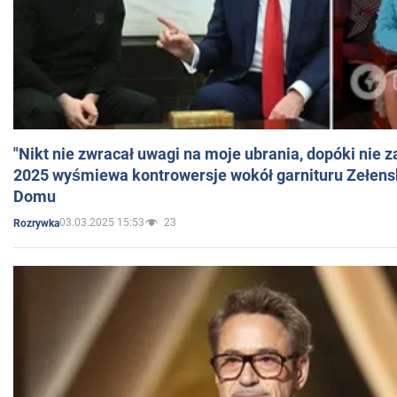
"Nikt nie zwracał uwagi na moje ubrania, dopóki nie z
2025 wyśmiewa kontrowersje wokół garnituru Zełens
Domu
03.03.2025 15:53
23
Rozrywka