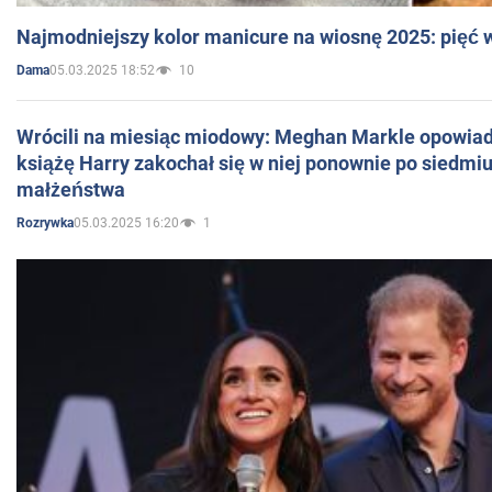
Najmodniejszy kolor manicure na wiosnę 2025: pięć
05.03.2025 18:52
10
Dama
Wrócili na miesiąc miodowy: Meghan Markle opowiada
książę Harry zakochał się w niej ponownie po siedmiu
małżeństwa
05.03.2025 16:20
1
Rozrywka