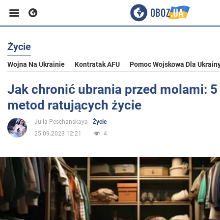
Życie
Biznes
Wojna Na Ukrainie
Kontratak AFU
Pomoc Wojskowa Dla Ukrain
Sport
Jak chronić ubrania przed molami: 5
metod ratujących życie
Rozrywka
Julia Peschanskaya
Życie
25.09.2023 12:21
4
Życie
Polityka
Społeczeństwo