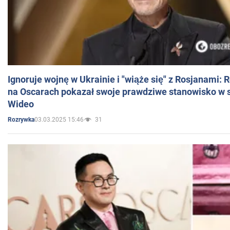
Ignoruje wojnę w Ukrainie i "wiąże się" z Rosjanami: 
na Oscarach pokazał swoje prawdziwe stanowisko w s
Wideo
03.03.2025 15:46
31
Rozrywka