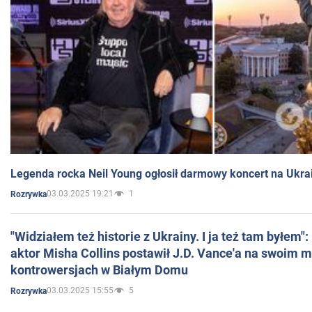
Legenda rocka Neil Young ogłosił darmowy koncert na Ukra
03.03.2025 19:21
1
Rozrywka
"Widziałem też historie z Ukrainy. I ja też tam byłem"
aktor Misha Collins postawił J.D. Vance'a na swoim m
kontrowersjach w Białym Domu
03.03.2025 15:55
5
Rozrywka