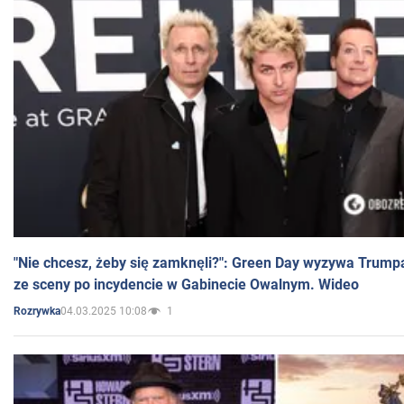
"Nie chcesz, żeby się zamknęli?": Green Day wyzywa Trump
ze sceny po incydencie w Gabinecie Owalnym. Wideo
04.03.2025 10:08
1
Rozrywka