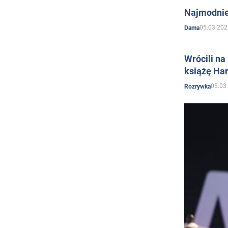
Najmodnie
05.03.202
Dama
Wrócili na
książę Har
05.03
Rozrywka