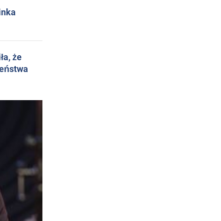
inka
ła, że
żeństwa