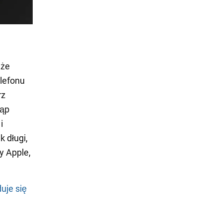
 że
elefonu
rz
tąp
i
k długi,
y Apple,
uje się