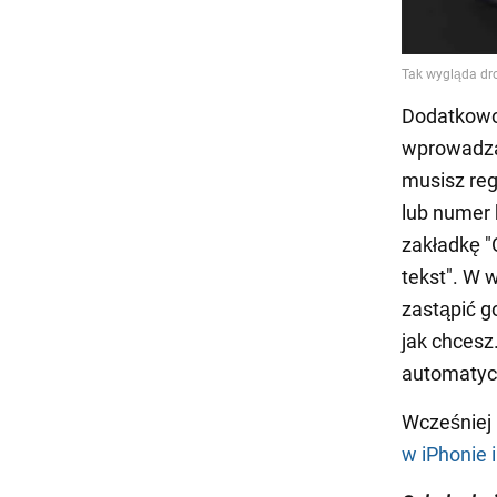
Dodatkowo 
wprowadzan
musisz reg
lub numer 
zakładkę "
tekst". W 
zastąpić g
jak chces
automatycz
Wcześniej
w iPhonie 