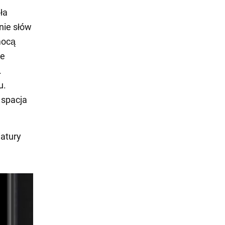
ła
nie słów
mocą
re
.
u.
 spacja
iatury