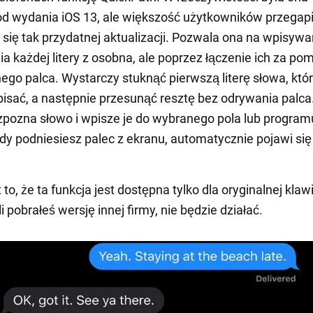
d wydania iOS 13, ale większość użytkowników przegapi
 się tak przydatnej aktualizacji. Pozwala ona na wpisywa
ia każdej litery z osobna, ale poprzez łączenie ich za po
go palca. Wystarczy stuknąć pierwszą literę słowa, któ
sać, a następnie przesunąć resztę bez odrywania palca
pozna słowo i wpisze je do wybranego pola lub program
dy podniesiesz palec z ekranu, automatycznie pojawi się
to, że ta funkcja jest dostępna tylko dla oryginalnej klaw
i pobrałeś wersję innej firmy, nie będzie działać.