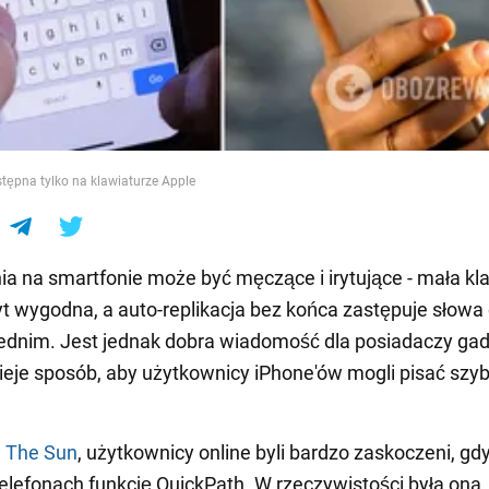
e
stępna tylko na klawiaturze Apple
ia na smartfonie może być męczące i irytujące - mała kl
byt wygodna, a auto-replikacja bez końca zastępuje słow
ednim. Jest jednak dobra wiadomość dla posiadaczy ga
nieje sposób, aby użytkownicy iPhone'ów mogli pisać szybc
e
The Sun
, użytkownicy online byli bardzo zaskoczeni, gdy
elefonach funkcję QuickPath. W rzeczywistości była ona