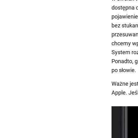
dostępna o
pojawienie
bez stukan
przesuwane
chcemy wpi
System roz
Ponadto, g
po słowie.
Ważne jest 
Apple. Jeśl