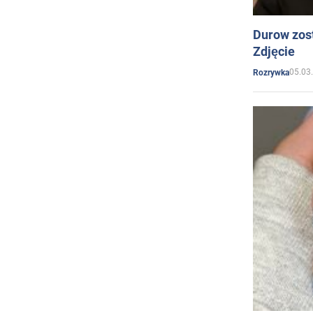
Durow zost
Zdjęcie
05.03
Rozrywka