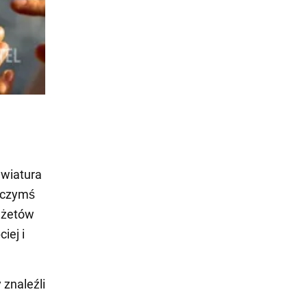
awiatura
a czymś
dżetów
iej i
 znaleźli