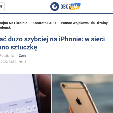
N
ojna Na Ukrainie
Kontratak AFU
Pomoc Wojskowa Dla Ukrainy
ełenski
ać dużo szybciej na iPhonie: w sieci
ono sztuczkę
ka
 Poterianko
Życie
.2023 23:52
3
eństwo
a Ukrainie