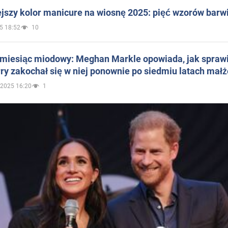
jszy kolor manicure na wiosnę 2025: pięć wzorów barw
5 18:52
10
 miesiąc miodowy: Meghan Markle opowiada, jak sprawi
ry zakochał się w niej ponownie po siedmiu latach mał
.2025 16:20
1