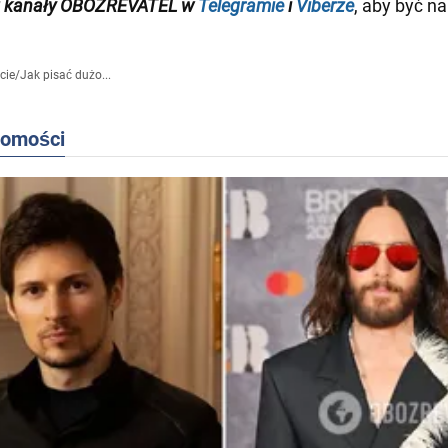
j kanały OBOZREVATEL w
Telegramie
i
Viberze
, aby być na
cie
/
Jak pisać dużo...
domości