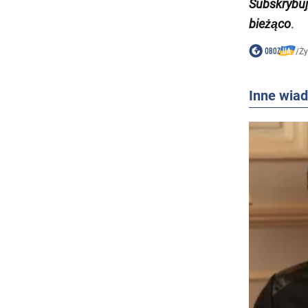
Subskrybu
bieżąco
.
/
Ży
Inne wia