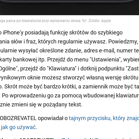
iPhone'y posiadają funkcję skrótów do szybkiego
ia słów i fraz, których regularnie używasz. Powiedzmy,
ularnie wysyłać określone zdanie, adres e-mail, numer t
karty bankowej itp. Przejdź do menu "Ustawienia", wybie
Ogólne", przejdź do "Klawiatura" i dotknij podpunktu "Zas
wynikowym oknie możesz stworzyć własną wersję skrótu 
o. Skrót może być bardzo krótki, a zamiennik może być ta
z. Po wprowadzeniu go za pomocą wbudowanej klawiatur
nie zmieni się w pożądany tekst.
 OBOZREVATEL opowiadał o
tajnym przycisku, który znajd
i jak go używać
.