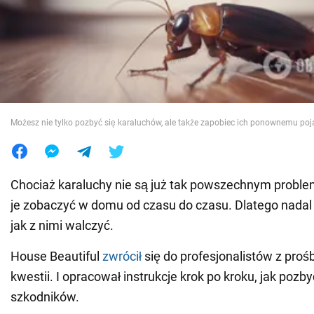
Wojna na Ukrainie
Świat
Jedzenie
Możesz nie tylko pozbyć się karaluchów, ale także zapobiec ich ponownemu poj
Chociaż karaluchy nie są już tak powszechnym probl
je zobaczyć w domu od czasu do czasu. Dlatego nadal 
jak z nimi walczyć.
House Beautiful
zwrócił
się do profesjonalistów z proś
kwestii. I opracował instrukcje krok po kroku, jak pozby
szkodników.