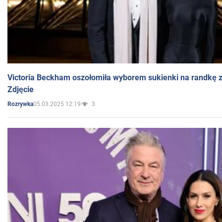
Victoria Beckham oszołomiła wyborem sukienki na randkę
Zdjęcie
05.03.2025 12:19
3
Rozrywka