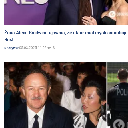
Żona Aleca Baldwina ujawnia, że aktor miał myśli samobójc
Rust
05.03.2025 11:02
3
Rozrywka