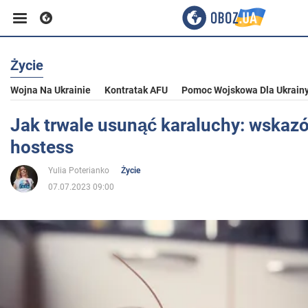
Życie
Biznes
Wojna Na Ukrainie
Kontratak AFU
Pomoc Wojskowa Dla Ukrain
Sport
Jak trwale usunąć karaluchy: wskazó
hostess
Rozrywka
Yulia Poterianko
Życie
07.07.2023 09:00
Życie
Polityka
Społeczeństwo