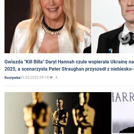
Gwiazda "Kill Billa" Daryl Hannah czule wspierała Ukrainę 
2025, a scenarzysta Peter Straughan przyszedł z niebiesko-
03.03.2025 09:14
4
Rozrywka