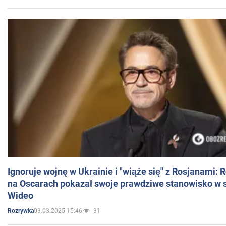
Ignoruje wojnę w Ukrainie i "wiąże się" z Rosjanami: 
na Oscarach pokazał swoje prawdziwe stanowisko w s
Wideo
03.03.2025 15:46
31
Rozrywka