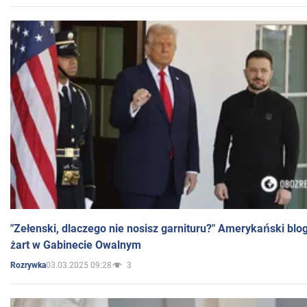
"Zełenski, dlaczego nie nosisz garnituru?" Amerykański blo
żart w Gabinecie Owalnym
03.03.2025 09:28
3
Rozrywka