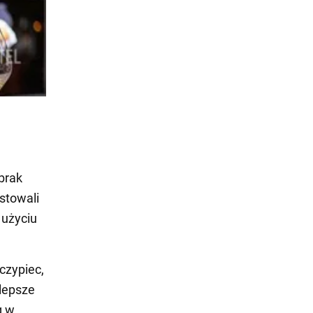
brak
stowali
 użyciu
czypiec,
lepsze
g w