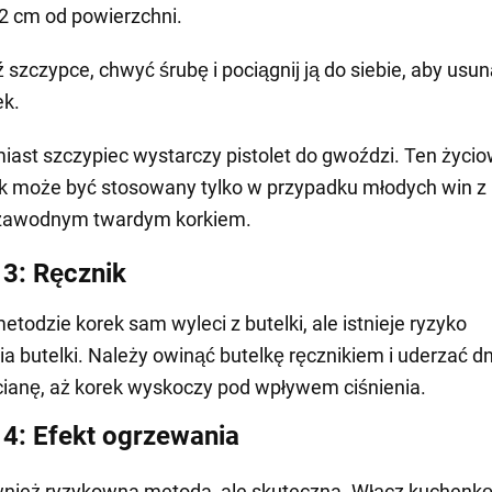
-2 cm od powierzchni.
 szczypce, chwyć śrubę i pociągnij ją do siebie, aby usu
ek.
iast szczypiec wystarczy pistolet do gwoździ. Ten życi
k może być stosowany tylko w przypadku młodych win z
zawodnym twardym korkiem.
3: Ręcznik
metodzie korek sam wyleci z butelki, ale istnieje ryzyko
a butelki. Należy owinąć butelkę ręcznikiem i uderzać 
ścianę, aż korek wyskoczy pod wpływem ciśnienia.
4: Efekt ogrzewania
nież ryzykowna metoda, ale skuteczna. Włącz kuchenkę