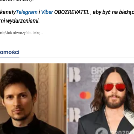
kanały
Telegram
i
Viber
OBOZREVATEL
,
aby być na bieżąc
mi wydarzeniami
.
cie
/
Jak otworzyć butelkę...
domości