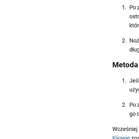
Po 
ost
któ
Noż
dług
Metoda 
Jeś
uży
Po 
go 
Wcześniej
Kijowie
zos