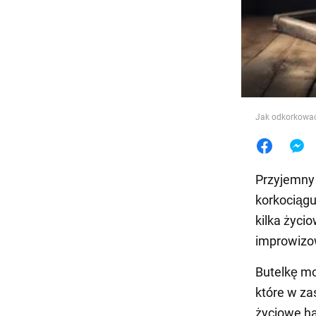
Jedzeni
Jak odkorkować
Przyjemny 
korkociągu
kilka życi
improwizo
Butelkę m
które w za
życiowe ha