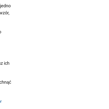
 jedno
wzór,
o
z ich
pchnąć
w