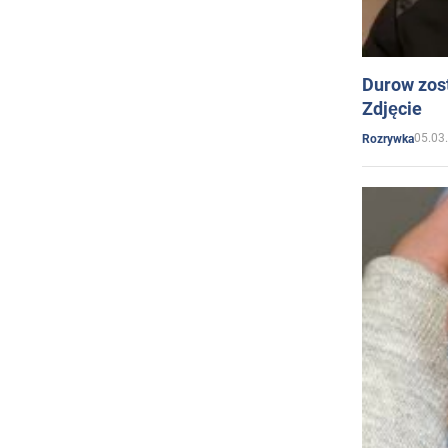
Durow zost
Zdjęcie
05.03
Rozrywka