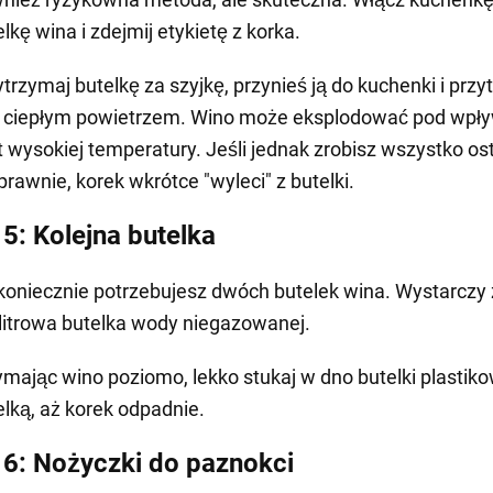
lkę wina i zdejmij etykietę z korka.
ytrzymaj butelkę za szyjkę, przynieś ją do kuchenki i przy
 ciepłym powietrzem. Wino może eksplodować pod wp
t wysokiej temperatury. Jeśli jednak zrobisz wszystko os
prawnie, korek wkrótce "wyleci" z butelki.
5: Kolejna butelka
koniecznie potrzebujesz dwóch butelek wina. Wystarczy
-litrowa butelka wody niegazowanej.
ymając wino poziomo, lekko stukaj w dno butelki plastik
elką, aż korek odpadnie.
6: Nożyczki do paznokci