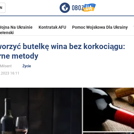
N
ojna Na Ukrainie
Kontratak AFU
Pomoc Wojskowa Dla Ukrainy
ełenski
worzyć butelkę wina bez korkociągu:
rne metody
ka
 Milsent
Życie
.2023 16:11
eństwo
a Ukrainie