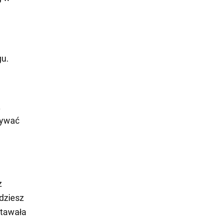
gu.
.
nywać
z
dziesz
stawała