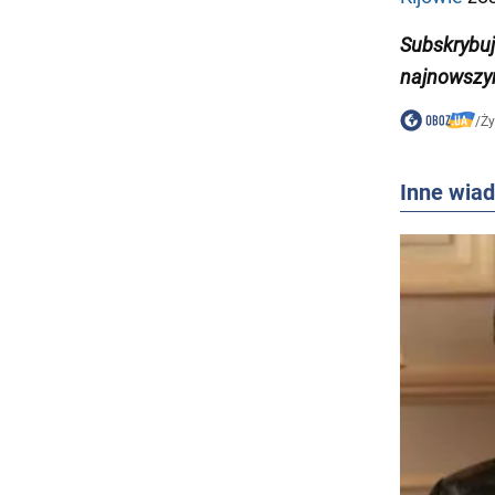
Subskrybuj
najnowszy
/
Ży
Inne wia