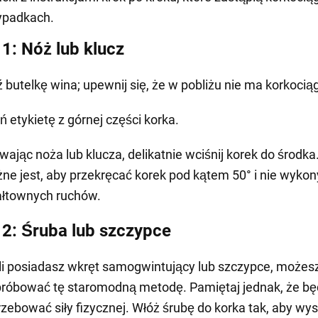
ypadkach.
1: Nóż lub klucz
 butelkę wina; upewnij się, że w pobliżu nie ma korkocią
ń etykietę z górnej części korka.
wając noża lub klucza, delikatnie wciśnij korek do środka
ne jest, aby przekręcać korek pod kątem 50° i nie wyko
łtownych ruchów.
2: Śruba lub szczypce
li posiadasz wkręt samogwintujący lub szczypce, możes
róbować tę staromodną metodę. Pamiętaj jednak, że bę
rzebować siły fizycznej. Włóż śrubę do korka tak, aby wy