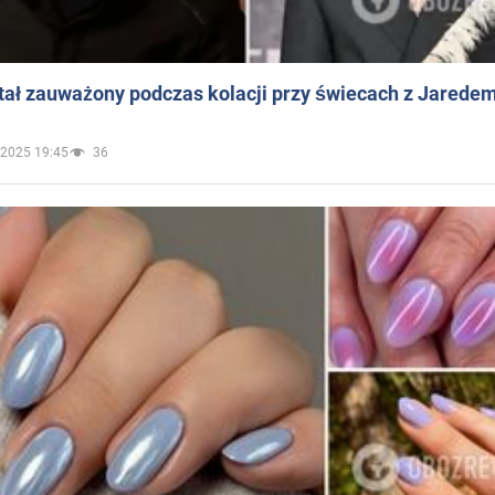
ał zauważony podczas kolacji przy świecach z Jaredem
.2025 19:45
36