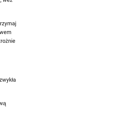
trzymaj
ływem
trożnie
 zwykła
ową