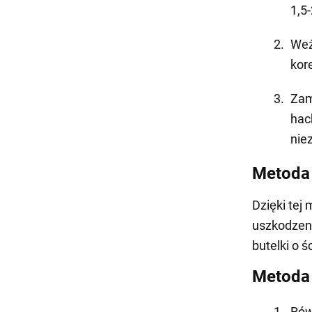
1,5
Weź
kor
Zam
hac
nie
Metoda 
Dzięki tej 
uszkodzeni
butelki o 
Metoda 
Rów