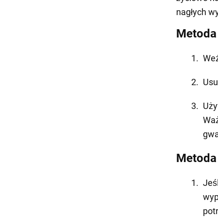
nagłych w
Metoda 
Weź
Usu
Uży
Waż
gwa
Metoda 
Jeś
wyp
pot