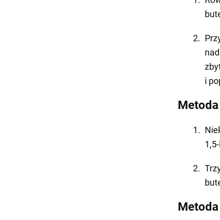
bute
Prz
nad
zby
i po
Metoda 
Nie
1,5
Trz
but
Metoda 