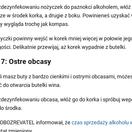
zdezynfekowaniu nożyczek do paznokci alkoholem, włóż
rze w środek korka, a drugie z boku. Powinieneś uzyskać 
ry wygląda trochę jak kompas.
yczki powinny wejść w korek mniej więcej w połowie jeg
ości. Delikatnie przewijaj, aż korek wypadnie z butelki.
7: Ostre obcasy
li masz buty z bardzo cienkimi i ostrymi obcasami, możes
ć do otwarcia butelki wina.
zdezynfekowaniu obcasa, włóż go do korka i spróbuj we
do środka.
 OBOZREVATEL informował, że
czas sprzedaży alkoholu 
tał zmieniony.