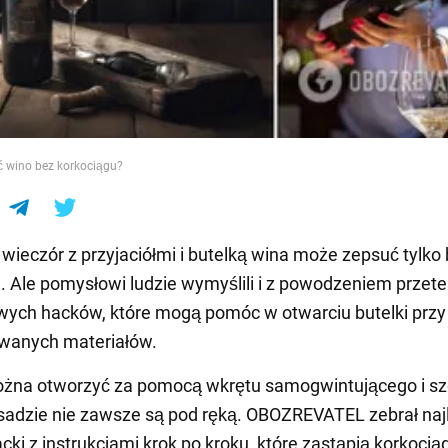
e
 wino bez korkociągu?
wieczór z przyjaciółmi i butelką wina może zepsuć tylko 
. Ale pomysłowi ludzie wymyślili i z powodzeniem przete
owych hacków, które mogą pomóc w otwarciu butelki przy
wanych materiałów.
ożna otworzyć za pomocą wkrętu samogwintującego i sz
sadzie nie zawsze są pod ręką. OBOZREVATEL zebrał naj
cki z instrukcjami krok po kroku, które zastąpią korkocią