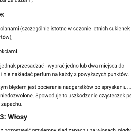
ę;
kolanami (szczególnie istotne w sezonie letnich sukienek 
rtów);
łokciami.
 jednak przesadzać - wybrać jedno lub dwa miejsca do
 i nie nakładać perfum na każdy z powyższych punktów.
ym błędem jest pocieranie nadgarstków po spryskaniu. J
 niedozwolone. Spowoduje to uszkodzenie cząsteczek pe
 zapachu.
3: Włosy
sz pozostawić przyjemny ślad zapachu na włosach, nigdy