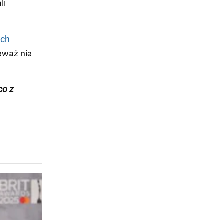
li
ach
ieważ nie
co z