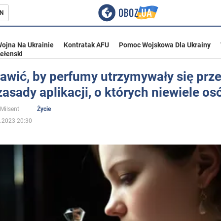
N
ojna Na Ukrainie
Kontratak AFU
Pomoc Wojskowa Dla Ukrainy
ełenski
awić, by perfumy utrzymywały się prze
zasady aplikacji, o których niewiele os
ka
 Milsent
Życie
.2023 20:30
eństwo
a Ukrainie