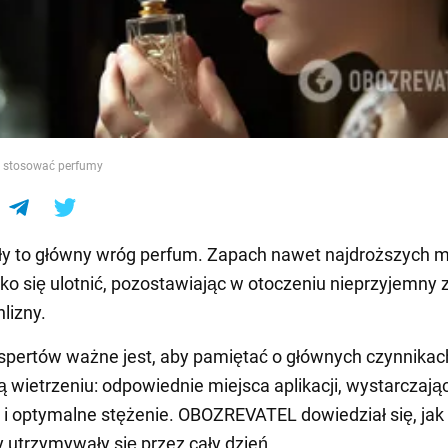
e
 stosować perfumy
ły to główny wróg perfum. Zapach nawet najdroższych 
o się ulotnić, pozostawiając w otoczeniu nieprzyjemny
hlizny.
pertów ważne jest, aby pamiętać o głównych czynnikach
 wietrzeniu: odpowiednie miejsca aplikacji, wystarczają
 i optymalne stężenie. OBOZREVATEL dowiedział się, jak
 utrzymywały się przez cały dzień.