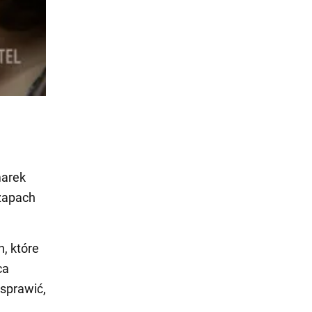
marek
 zapach
, które
ca
 sprawić,