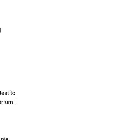
i
est to
rfum i
 nie