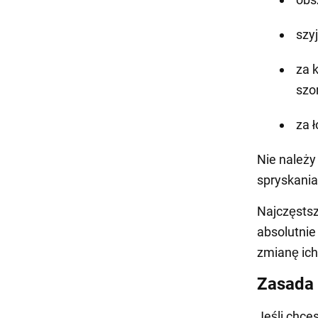
szyj
za 
szo
za 
Nie należy
spryskania
Najczęstsz
absolutnie
zmianę ich
Zasada 
Jeśli chce