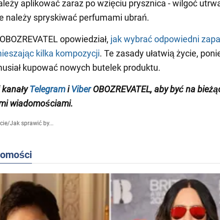
leży aplikować zaraz po wzięciu prysznica - wilgoć utrwa
e należy spryskiwać perfumami ubrań.
 OBOZREVATEL opowiedział,
jak wybrać odpowiedni zap
mieszając kilka kompozycji
. Te zasady ułatwią życie, pon
musiał kupować nowych butelek produktu.
 kanały
Telegram
i
Viber
OBOZREVATEL, aby być na bieżą
mi wiadomościami.
cie
/
Jak sprawić by...
domości