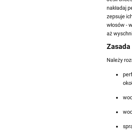
nakładaj p
zepsuje ic
włosów - w
aż wyschni
Zasada 
Należy roz
per
oko
wod
wod
spr