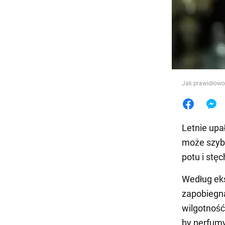
Jedzeni
Jak prawidłowo
Letnie upa
może szybk
potu i stęc
Według eks
zapobiegną
wilgotność
by perfumy