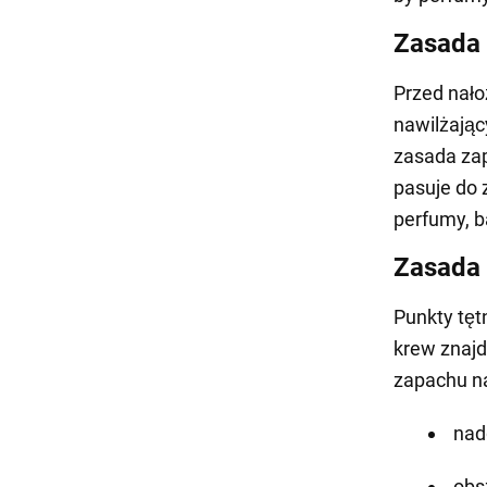
Zasada 
Przed nało
nawilżając
zasada zap
pasuje do 
perfumy, b
Zasada 
Punkty tęt
krew znajdu
zapachu n
nad
obs