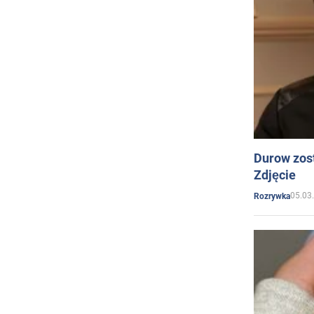
Durow zost
Zdjęcie
05.03
Rozrywka