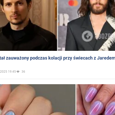
ał zauważony podczas kolacji przy świecach z Jaredem
.2025 19:45
36