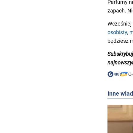
Perfumy na
zapach. Ni
Wcześniej
osobisty, 
będziesz 
Subskrybuj
najnowszy
/
Ży
Inne wia