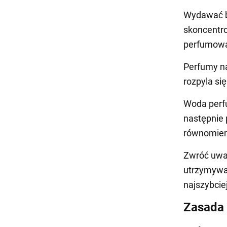
Wydawać by
skoncentro
perfumowa
Perfumy na
rozpyla się
Woda perf
następnie 
równomier
Zwróć uwag
utrzymywa
najszybciej
Zasada 