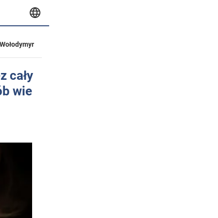
Wołodymyr
z cały
ób wie