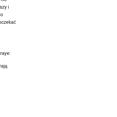
szy i
do
poczekać
raye:
rają