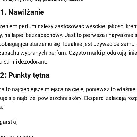
1. Nawilżanie
żeniem perfum należy zastosować wysokiej jakości kre
y, najlepiej bezzapachowy. Jest to pierwsza i najważniej
obiegająca starzeniu się. Idealnie jest używać balsamu, 
zapachu wybranych perfum. Często marki produkują linie
alsam i dezodorant.
2: Punkty tętna
na to najcieplejsze miejsca na ciele, ponieważ to właśnie
je się najbliżej powierzchni skóry. Eksperci zalecają roz
a:
garstki;
zar za uszami;