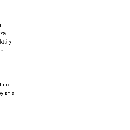
m
sza
który
 -
 tam
pylanie