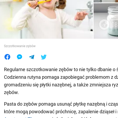
Wojna na Ukrainie
Świat
Jedzenie
Szczotkowanie zębów
Regularne szczotkowanie zębów to nie tylko dbanie o
Codzienna rutyna pomaga zapobiegać problemom z dz
gromadzeniu się płytki nazębnej, a także zmniejsza ry
zębów.
Pasta do zębów pomaga usunąć płytkę nazębną i cząst
które mogą powodować próchnicę, zapalenie dziąseł i