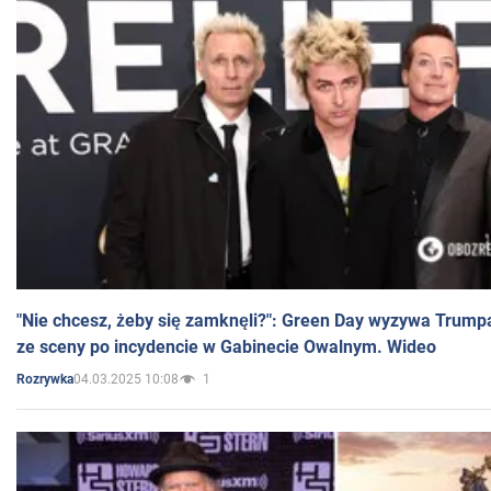
"Nie chcesz, żeby się zamknęli?": Green Day wyzywa Trump
ze sceny po incydencie w Gabinecie Owalnym. Wideo
04.03.2025 10:08
1
Rozrywka