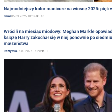
Najmodniejszy kolor manicure na wiosnę 2025: pięć
05.03.2025 18:52
10
Dama
Wrócili na miesiąc miodowy: Meghan Markle opowiada
książę Harry zakochał się w niej ponownie po siedmiu
małżeństwa
05.03.2025 16:20
1
Rozrywka