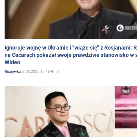
Ignoruje wojnę w Ukrainie i "wiąże się" z Rosjanami: 
na Oscarach pokazał swoje prawdziwe stanowisko w s
Wideo
03.03.2025 15:46
31
Rozrywka