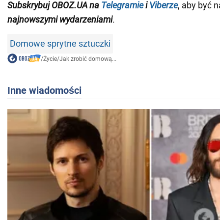
Subskrybuj OBOZ.UA na
Telegramie
i
Viberze
, aby być n
najnowszymi wydarzeniami
.
Domowe sprytne sztuczki
/
Życie
/
Jak zrobić domową...
Inne wiadomości