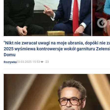
"Nikt nie zwracał uwagi na moje ubrania, dopóki nie z
2025 wyśmiewa kontrowersje wokół garnituru Zełens
Domu
03.03.2025 15:53
23
Rozrywka