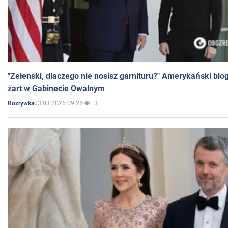
"Zełenski, dlaczego nie nosisz garnituru?" Amerykański blo
żart w Gabinecie Owalnym
03.03.2025 09:28
3
Rozrywka