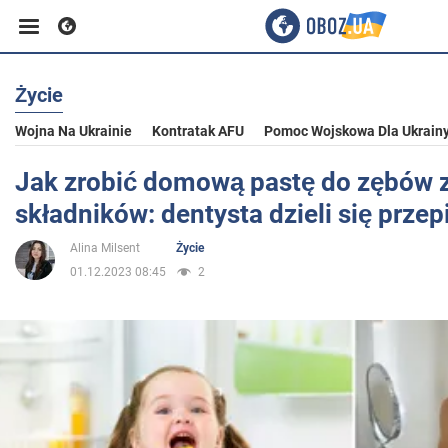
Życie
Biznes
Wojna Na Ukrainie
Kontratak AFU
Pomoc Wojskowa Dla Ukrain
Sport
Jak zrobić domową pastę do zębów z
składników: dentysta dzieli się prze
Rozrywka
Alina Milsent
Życie
01.12.2023 08:45
2
Życie
Polityka
Społeczeństwo