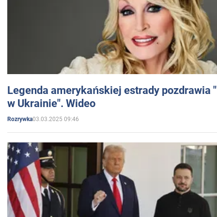
Legenda amerykańskiej estrady pozdrawia "br
w Ukrainie". Wideo
03.03.2025 09:46
Rozrywka