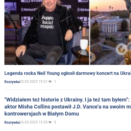
Legenda rocka Neil Young ogłosił darmowy koncert na Ukra
03.03.2025 19:21
1
Rozrywka
"Widziałem też historie z Ukrainy. I ja też tam byłem"
aktor Misha Collins postawił J.D. Vance'a na swoim m
kontrowersjach w Białym Domu
03.03.2025 15:55
5
Rozrywka