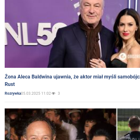
Żona Aleca Baldwina ujawnia, że aktor miał myśli samobójc
Rust
05.03.2025 11:02
3
Rozrywka