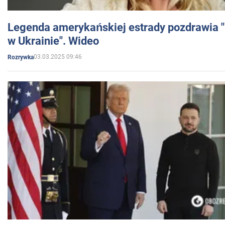
Legenda amerykańskiej estrady pozdrawia "br
w Ukrainie". Wideo
03.03.2025 09:46
Rozrywka