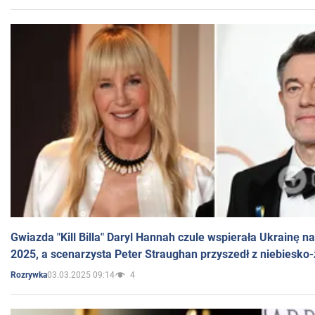
Gwiazda "Kill Billa" Daryl Hannah czule wspierała Ukrainę 
2025, a scenarzysta Peter Straughan przyszedł z niebiesko-
03.03.2025 09:14
4
Rozrywka