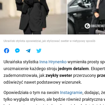
Wojna na Ukrainie
Świat
Jedzenie
Ukraiński stylista opowiedział, jak stylizować sweter w nietypowy sposób
Ukraińska stylistka
Inna Hrynenko
wymieniła prosty s
urozmaicenie każdego stroju
jednym detalem
. Eksper
zademonstrowała, jak
zwykły sweter
przerzucony
prze
odświeżyć nawet podstawowy wizerunek.
Opowiedziała o tym na swoim
Instagramie
, dodając, ż
tylko wygląda stylowo, ale będzie również praktyczna 