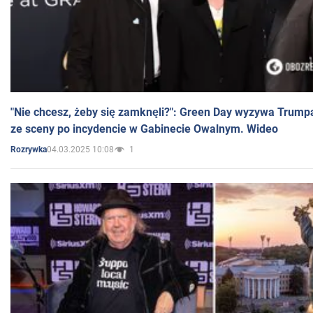
"Nie chcesz, żeby się zamknęli?": Green Day wyzywa Trump
ze sceny po incydencie w Gabinecie Owalnym. Wideo
04.03.2025 10:08
1
Rozrywka