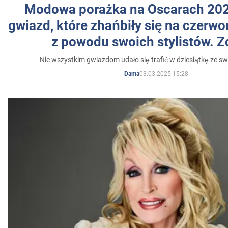
Modowa porażka na Oscarach 202
gwiazd, które zhańbiły się na czer
z powodu swoich stylistów. Z
Nie wszystkim gwiazdom udało się trafić w dziesiątkę ze sw
03.03.2025 15:28
Dama