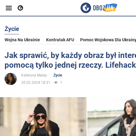
Życie
Biznes
Wojna Na Ukrainie
Kontratak AFU
Pomoc Wojskowa Dla Ukrain
Sport
Jak sprawić, by każdy obraz był inte
pomocą tylko jednej rzeczy. Lifehack 
Rozrywka
Kateryna Malay
Życie
20.02.2024 18:31
1
Życie
Polityka
Społeczeństwo