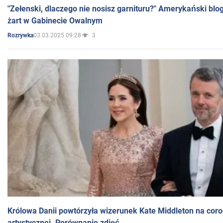
"Zełenski, dlaczego nie nosisz garnituru?" Amerykański blo
żart w Gabinecie Owalnym
03.03.2025 09:28
3
Rozrywka
Królowa Danii powtórzyła wizerunek Kate Middleton na coro
artystycznej. Porównanie zdjęć