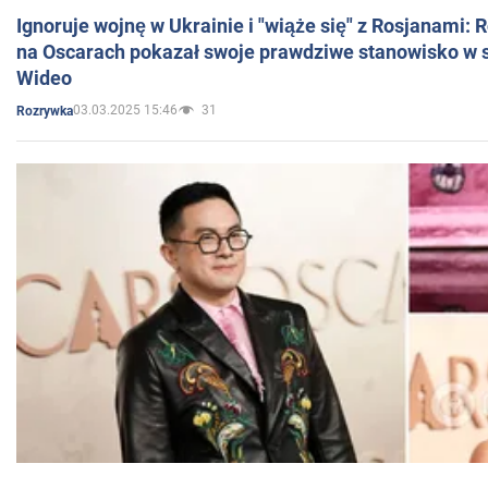
Ignoruje wojnę w Ukrainie i "wiąże się" z Rosjanami: 
na Oscarach pokazał swoje prawdziwe stanowisko w s
Wideo
03.03.2025 15:46
31
Rozrywka