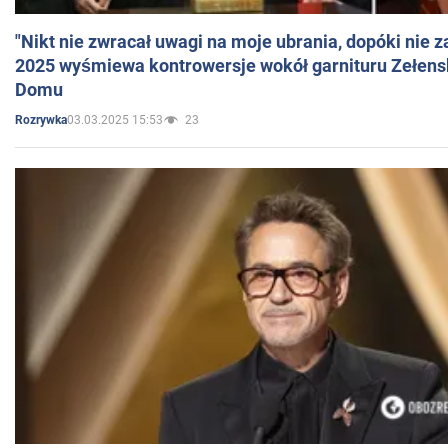
"Nikt nie zwracał uwagi na moje ubrania, dopóki nie z
2025 wyśmiewa kontrowersje wokół garnituru Zełens
Domu
03.03.2025 15:53
23
Rozrywka