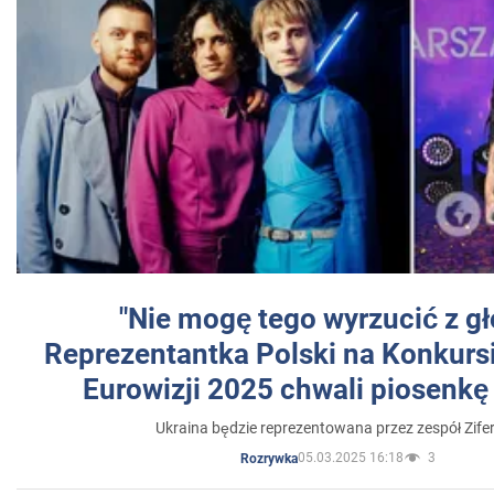
"Nie mogę tego wyrzucić z gł
Reprezentantka Polski na Konkurs
Eurowizji 2025 chwali piosenkę
Ukraina będzie reprezentowana przez zespół Zifer
05.03.2025 16:18
3
Rozrywka