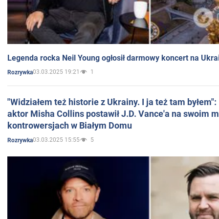
Legenda rocka Neil Young ogłosił darmowy koncert na Ukra
03.03.2025 19:21
1
Rozrywka
"Widziałem też historie z Ukrainy. I ja też tam byłem"
aktor Misha Collins postawił J.D. Vance'a na swoim m
kontrowersjach w Białym Domu
03.03.2025 15:55
5
Rozrywka