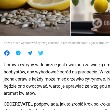
Wojna na Ukrainie
Świat
Jedzenie
Każdy może wyhodować cytrynę z nasion, ale z owocami nadal będzie problem
Uprawa cytryny w doniczce jest uważana za wielką um
hobbystów, aby wyhodować ogród na parapecie. W rze
jednak prawie każdy może mieć drzewko cytrynowe. Na
będzie ono owocować, warto je uprawiać ze względu 
aromat kwiatów.
OBOZREVATEL podpowiada, jak to zrobić krok po kro