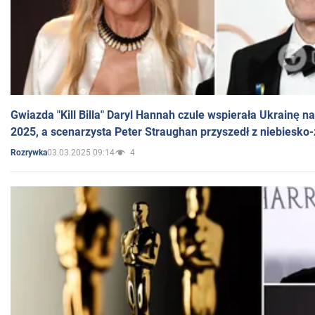
Gwiazda "Kill Billa" Daryl Hannah czule wspierała Ukrainę 
2025, a scenarzysta Peter Straughan przyszedł z niebiesko-
03.03.2025 09:14
4
Rozrywka