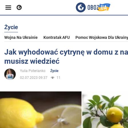
Życie
Biznes
Wojna Na Ukrainie
Kontratak AFU
Pomoc Wojskowa Dla Ukrain
Sport
Jak wyhodować cytrynę w domu z na
musisz wiedzieć
Rozrywka
Yulia Poterianko
Życie
02.07.2023 09:37
11
Życie
Polityka
Społeczeństwo