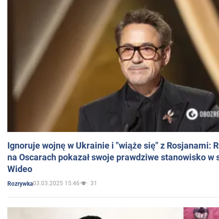
Ignoruje wojnę w Ukrainie i "wiąże się" z Rosjanami: 
na Oscarach pokazał swoje prawdziwe stanowisko w s
Wideo
03.03.2025 15:46
31
Rozrywka