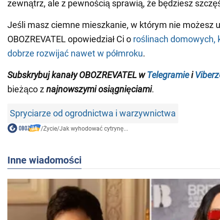
zewnątrz, ale z pewnością sprawią, że będziesz szczęś
Jeśli masz ciemne mieszkanie, w którym nie możesz u
OBOZREVATEL opowiedział Ci o
roślinach domowych, k
dobrze rozwijać nawet w półmroku
.
Subskrybuj kanały OBOZREVATEL w
Telegramie
i
Viberz
bieżąco z
najnowszymi osiągnięciami
.
Spryciarze od ogrodnictwa i warzywnictwa
/
Życie
/
Jak wyhodować cytrynę...
Inne wiadomości