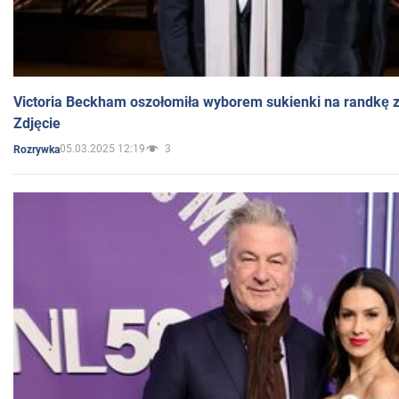
Victoria Beckham oszołomiła wyborem sukienki na randkę
Zdjęcie
05.03.2025 12:19
3
Rozrywka