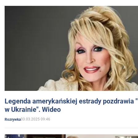
Legenda amerykańskiej estrady pozdrawia "br
w Ukrainie". Wideo
03.03.2025 09:46
Rozrywka