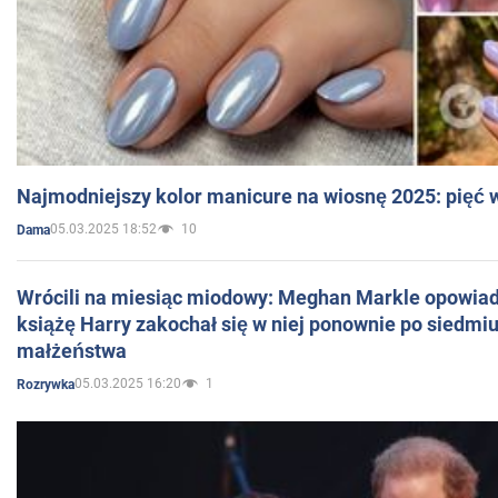
Najmodniejszy kolor manicure na wiosnę 2025: pięć
05.03.2025 18:52
10
Dama
Wrócili na miesiąc miodowy: Meghan Markle opowiada
książę Harry zakochał się w niej ponownie po siedmiu
małżeństwa
05.03.2025 16:20
1
Rozrywka