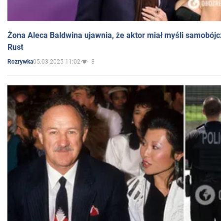
Żona Aleca Baldwina ujawnia, że aktor miał myśli samobójc
Rust
05.03.2025 11:02
3
Rozrywka