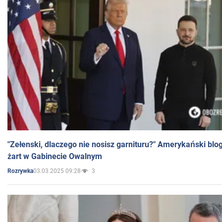
"Zełenski, dlaczego nie nosisz garnituru?" Amerykański blo
żart w Gabinecie Owalnym
03.03.2025 09:28
3
Rozrywka