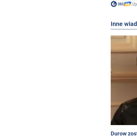
/
Ży
Inne wia
Durow zost