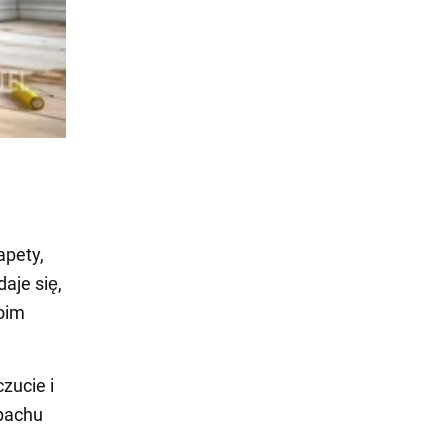
apety,
aje się,
woim
zucie i
apachu