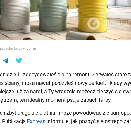
e
 zapachu farby w domu
en dzień - zdecydowałeś się na remont. Zerwałeś stare t
ś ściany, może nawet położyłeś nowy parkiet. I kiedy wyd
niejsze już za nami, a Ty wreszcie możesz cieszyć się s
trzem, ten idealny moment psuje zapach farby.
ch zbyt długo się ulatnia i może powodować złe samopoc
. Publikacja
Express
informuje, jak pozbyć się ostrego z