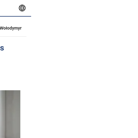
Wołodymyr
as