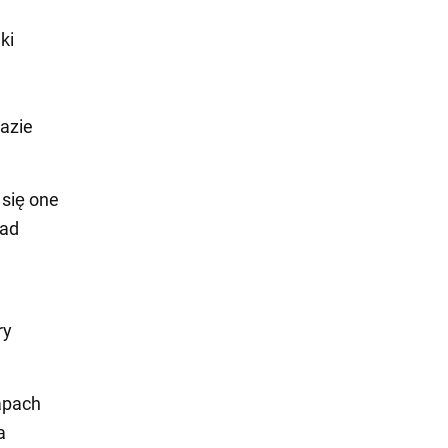
ki
bazie
 się one
ład
ry
apach
a