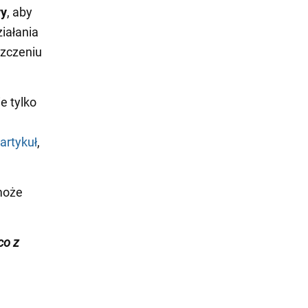
wy
, aby
iałania
szczeniu
e tylko
artykuł
,
oże
co z