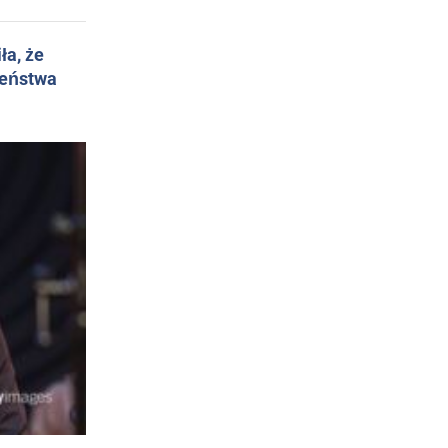
ła, że
żeństwa