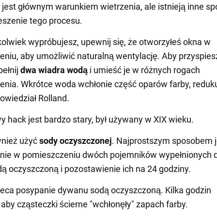
 jest głównym warunkiem wietrzenia, ale istnieją inne s
eszenie tego procesu.
olwiek wypróbujesz, upewnij się, że otworzyłeś okna w
niu, aby umożliwić naturalną wentylację. Aby przyspies
pełnij
dwa wiadra wodą
i umieść je w różnych rogach
nia. Wkrótce woda wchłonie część oparów farby, reduk
powiedział Rolland.
y hack jest bardzo stary, był używany w XIX wieku.
nież użyć
sody
oczyszczonej
. Najprostszym sposobem j
nie w pomieszczeniu dwóch pojemników wypełnionych 
ą oczyszczoną i pozostawienie ich na 24 godziny.
leca posypanie dywanu sodą oczyszczoną. Kilka godzin
 aby cząsteczki ścierne "wchłonęły" zapach farby.