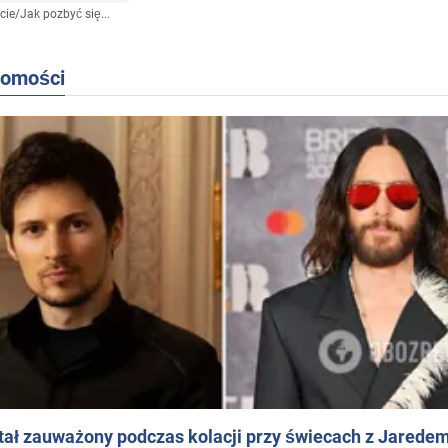
cie
/
Jak pozbyć się...
domości
ał zauważony podczas kolacji przy świecach z Jaredem