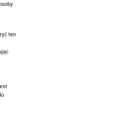
posoby
zyć ten
ując
est
do