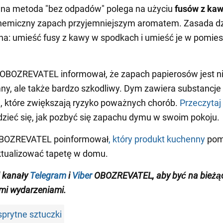
wna metoda "bez odpadów" polega na użyciu
fusów z ka
chemiczny zapach przyjemniejszym aromatem. Zasada dz
na: umieść fusy z kawy w spodkach i umieść je w pomie
OBOZREVATEL informował, że zapach papierosów jest ni
ny, ale także bardzo szkodliwy. Dym zawiera substancje
 które zwiększają ryzyko poważnych chorób.
Przeczytaj 
zieć się, jak pozbyć się zapachu dymu w swoim pokoju.
BOZREVATEL poinformował
, który produkt kuchenny
pom
ktualizować tapetę w domu.
 kanały
Telegram
i
Viber
OBOZREVATEL
, aby być na bieżą
mi wydarzeniami
.
rytne sztuczki