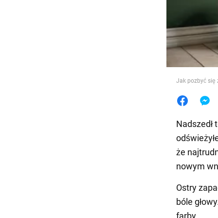
Jedzeni
Jak pozbyć się
Nadszedł t
odświeżyłe
że najtrud
nowym wnę
Ostry zapa
bóle głowy
farby.