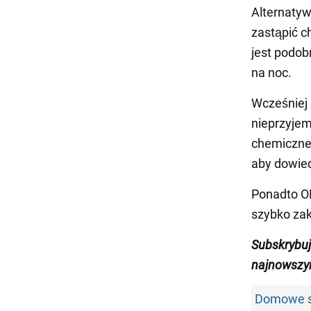
Alternaty
zastąpić 
jest podob
na noc.
Wcześniej 
nieprzyjem
chemiczne,
aby dowied
Ponadto O
szybko za
Subskrybuj
najnowszy
Domowe sp