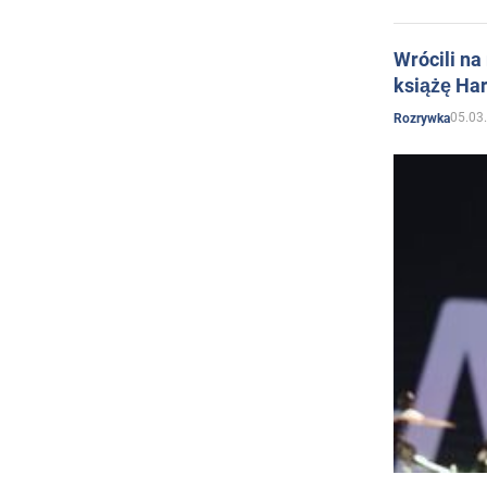
Wrócili na
książę Har
05.03
Rozrywka