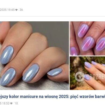
.2025 19:45
36
jszy kolor manicure na wiosnę 2025: pięć wzorów barw
5 18:52
10