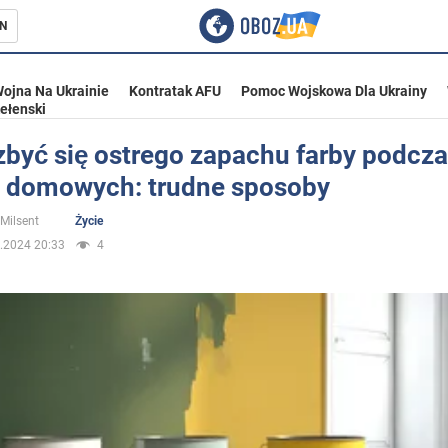
N
ojna Na Ukrainie
Kontratak AFU
Pomoc Wojskowa Dla Ukrainy
ełenski
zbyć się ostrego zapachu farby podcz
 domowych: trudne sposoby
ka
 Milsent
Życie
.2024 20:33
4
eństwo
a Ukrainie