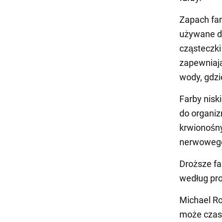
Zapach far
używane do
cząsteczki
zapewniają
wody, gdzi
Farby nisk
do organiz
krwionośny
nerwoweg
Droższe fa
według pro
Michael Ro
może czasa