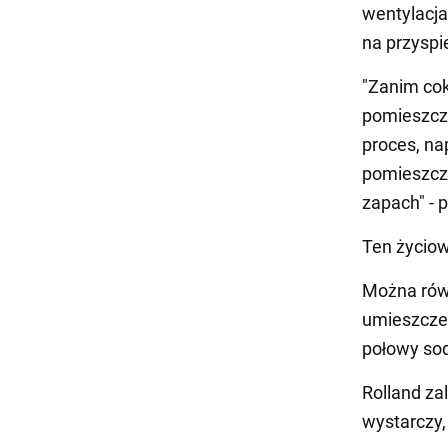
wentylacja
na przyspi
"Zanim cok
pomieszcze
proces, na
pomieszcze
zapach" - 
Ten życiow
Można rów
umieszcze
połowy sod
Rolland za
wystarczy,