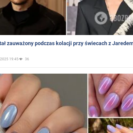
ał zauważony podczas kolacji przy świecach z Jaredem
.2025 19:45
36