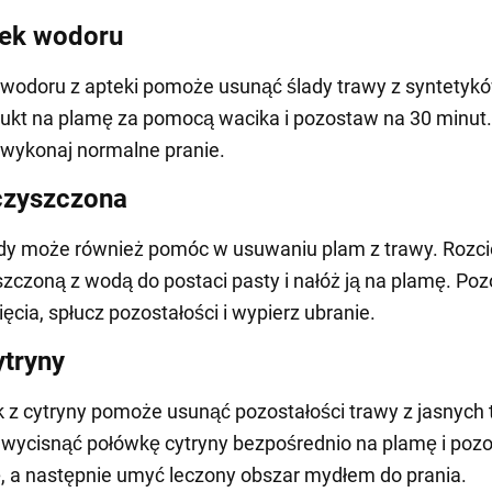
nek wodoru
wodoru z apteki pomoże usunąć ślady trawy z syntetyk
ukt na plamę za pomocą wacika i pozostaw na 30 minut.
wykonaj normalne pranie.
czyszczona
ody może również pomóc w usuwaniu plam z trawy. Rozc
zczoną z wodą do postaci pasty i nałóż ją na plamę. Po
ęcia, spłucz pozostałości i wypierz ubranie.
ytryny
 z cytryny pomoże usunąć pozostałości trawy z jasnych 
wycisnąć połówkę cytryny bezpośrednio na plamę i poz
, a następnie umyć leczony obszar mydłem do prania.