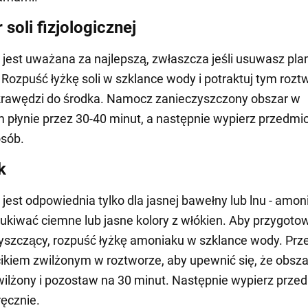
soli fizjologicznej
jest uważana za najlepszą, zwłaszcza jeśli usuwasz pla
 Rozpuść łyżkę soli w szklance wody i potraktuj tym roz
krawędzi do środka. Namocz zanieczyszczony obszar w
 płynie przez 30-40 minut, a następnie wypierz przedmi
osób.
k
jest odpowiednia tylko dla jasnej bawełny lub lnu - amon
kiwać ciemne lub jasne kolory z włókien. Aby przygoto
yszczący, rozpuść łyżkę amoniaku w szklance wody. Prze
kiem zwilżonym w roztworze, aby upewnić się, że obszar
ilżony i pozostaw na 30 minut. Następnie wypierz prze
ręcznie.