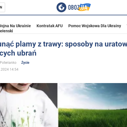
N
ojna Na Ukrainie
Kontratak AFU
Pomoc Wojskowa Dla Ukrainy
ełenski
unąć plamy z trawy: sposoby na urato
ęcych ubrań
ka
 Poterianko
Życie
.2024 14:54
eństwo
a Ukrainie