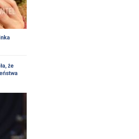
inka
ła, że
żeństwa