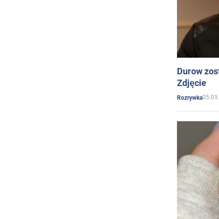
Durow zost
Zdjęcie
05.03
Rozrywka