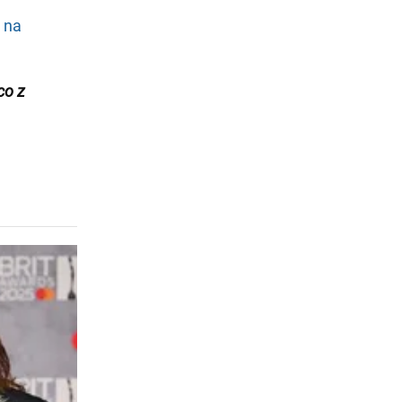
 na
co z