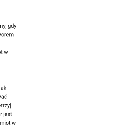
my, gdy
tworem
ot w
iak
wać
trzyj
 jest
dmiot w