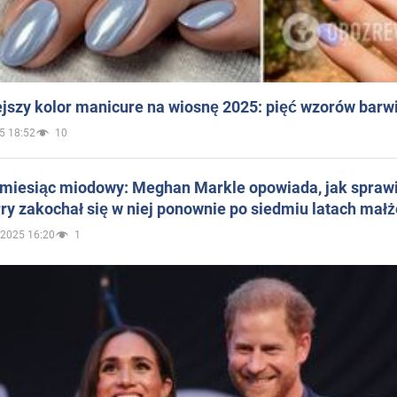
jszy kolor manicure na wiosnę 2025: pięć wzorów barw
5 18:52
10
 miesiąc miodowy: Meghan Markle opowiada, jak sprawi
ry zakochał się w niej ponownie po siedmiu latach mał
.2025 16:20
1