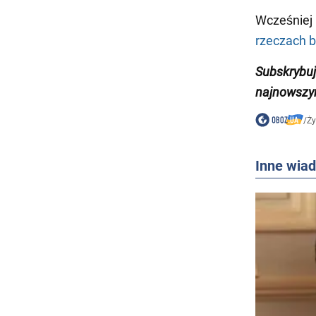
Wcześniej
rzeczach b
Subskrybuj
najnowszym
/
Ży
Inne wia