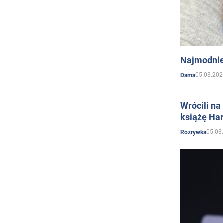
Najmodnie
05.03.202
Dama
Wrócili na
książę Har
05.03
Rozrywka