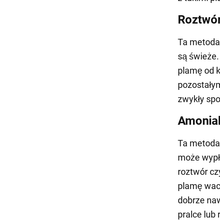
Roztwór 
Ta metoda 
są świeże.
plamę od 
pozostałym
zwykły sp
Amonia
Ta metoda 
może wypłu
roztwór cz
plamę waci
dobrze naw
pralce lub 