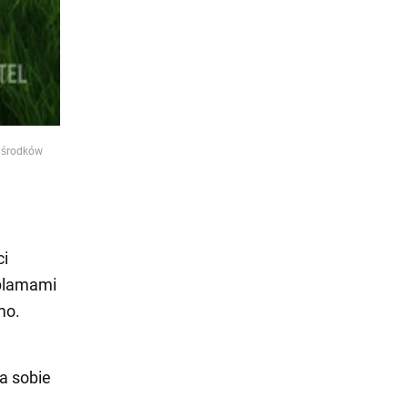
 środków
ci
 plamami
mo.
a sobie