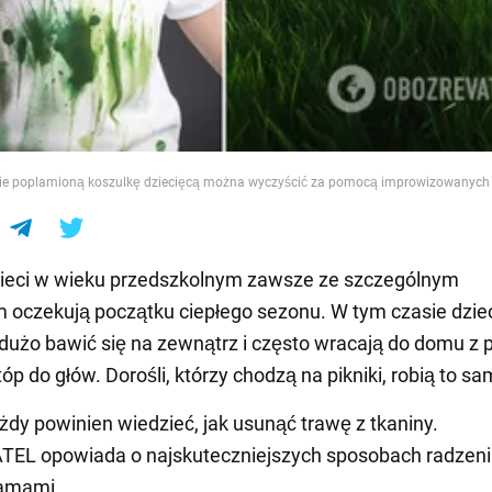
e
ie poplamioną koszulkę dziecięcą można wyczyścić za pomocą improwizowanych
zieci w wieku przedszkolnym zawsze ze szczególnym
 oczekują początku ciepłego sezonu. W tym czasie dzie
dużo bawić się na zewnątrz i często wracają do domu z
óp do głów. Dorośli, którzy chodzą na pikniki, robią to sa
żdy powinien wiedzieć, jak usunąć trawę z tkaniny.
EL opowiada o najskuteczniejszych sposobach radzeni
lamami.