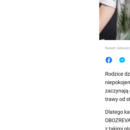
Jedzeni
Nawet całkowic
Rodzice d
niepokojem
zaczynają 
trawy od st
Dlatego ka
OBOZREVAT
z takimi p