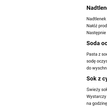
Nadtle
Nadtlenek 
Nałóż prod
Następnie 
Soda o
Pasta z s
sodę oczys
do wyschni
Sok z c
Świeży sok
Wystarczy 
na godzinę