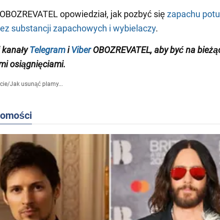
 OBOZREVATEL opowiedział, jak pozbyć się
zapachu potu
ez substancji zapachowych i wybielaczy
.
 kanały
Telegram
i
Viber
OBOZREVATEL
, aby być na bieżą
i osiągnięciami
.
cie
/
Jak usunąć plamy...
domości