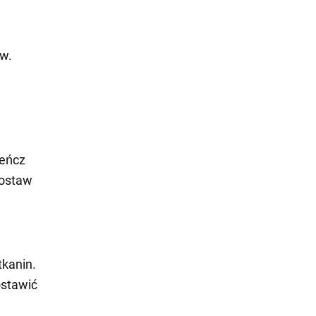
ów.
ieńcz
zostaw
tkanin.
ostawić