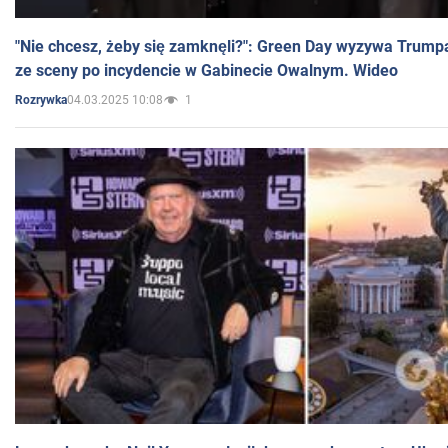
"Nie chcesz, żeby się zamknęli?": Green Day wyzywa Trump
ze sceny po incydencie w Gabinecie Owalnym. Wideo
04.03.2025 10:08
1
Rozrywka