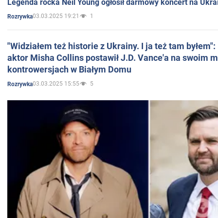
Legenda rocka Neil Young ogłosił darmowy koncert na Ukra
03.03.2025 19:21
1
Rozrywka
"Widziałem też historie z Ukrainy. I ja też tam byłem"
aktor Misha Collins postawił J.D. Vance'a na swoim m
kontrowersjach w Białym Domu
03.03.2025 15:55
5
Rozrywka