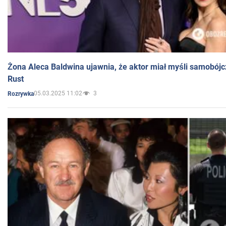
Żona Aleca Baldwina ujawnia, że aktor miał myśli samobójc
Rust
05.03.2025 11:02
3
Rozrywka