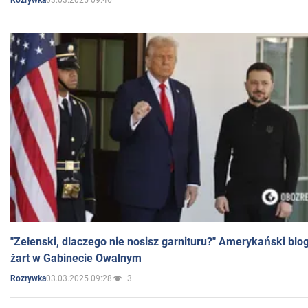
Rozrywka
"Zełenski, dlaczego nie nosisz garnituru?" Amerykański blo
żart w Gabinecie Owalnym
03.03.2025 09:28
3
Rozrywka