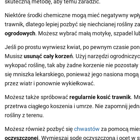
skuteczną metodę, aby temu zaradzić.
Niektóre środki chemiczne mogą mieć negatywny wpł
trawnik, dlatego lepiej pozbyć się niechcianej rośliny
ogrodowych
. Możesz wybrać małą motykę, szpadel lub
Jeśli po prostu wyrwiesz kwiat, po pewnym czasie pon
Musisz
usunąć cały korzeń
. Użyj narzędzi ogrodniczyc
wykopać roślinę, tak aby żadne korzenie nie pozostały
się mniszka lekarskiego, ponieważ jego nasiona mogą
przez wiatr i ponownie wykiełkować.
Możesz także spróbować
regularnie kosić trawnik
. M
przetrwa ciągłego koszenia i umrze. Nie zapomnij jedn
rośliny z terenu.
Możesz również pozbyć się
chwastów
za pomocą mie
oczyszczonej
. Wymieszaj sodę oczyszczoną i ocet w s