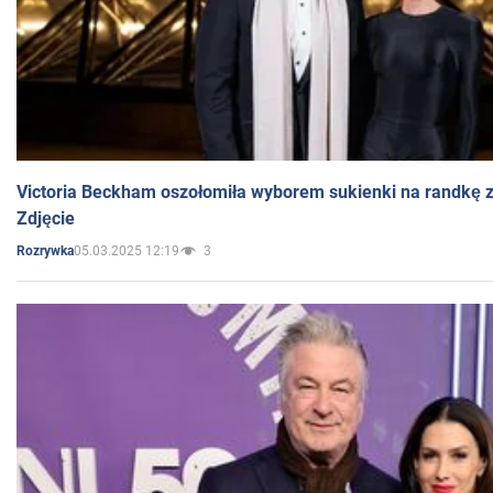
Victoria Beckham oszołomiła wyborem sukienki na randkę
Zdjęcie
05.03.2025 12:19
3
Rozrywka