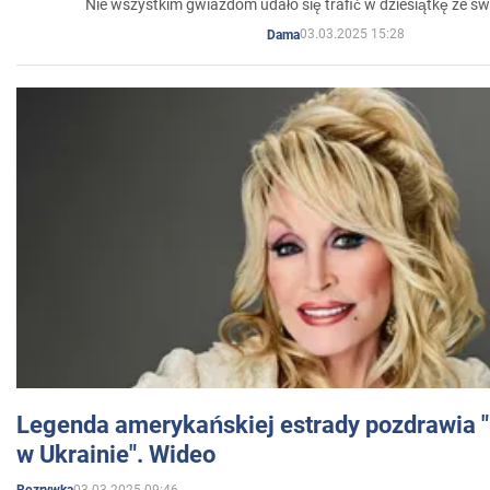
Nie wszystkim gwiazdom udało się trafić w dziesiątkę ze sw
03.03.2025 15:28
Dama
Legenda amerykańskiej estrady pozdrawia "br
w Ukrainie". Wideo
03.03.2025 09:46