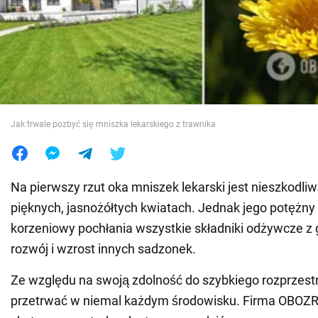
Wojna na Ukrainie
Świat
Jedzenie
Jak trwale pozbyć się mniszka lekarskiego z trawnika
Na pierwszy rzut oka mniszek lekarski jest nieszkodliw
pięknych, jasnożółtych kwiatach. Jednak jego potężn
korzeniowy pochłania wszystkie składniki odżywcze z 
rozwój i wzrost innych sadzonek.
Ze względu na swoją zdolność do szybkiego rozprzestr
przetrwać w niemal każdym środowisku. Firma OBOZ