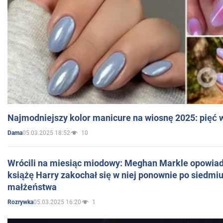
Najmodniejszy kolor manicure na wiosnę 2025: pięć
05.03.2025 18:52
10
Dama
Wrócili na miesiąc miodowy: Meghan Markle opowiada
książę Harry zakochał się w niej ponownie po siedmiu
małżeństwa
05.03.2025 16:20
1
Rozrywka