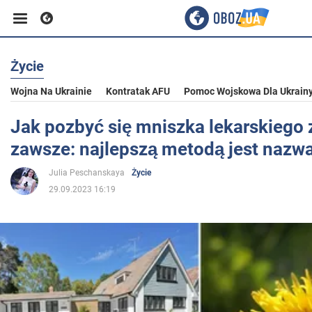
Życie
Biznes
Wojna Na Ukrainie
Kontratak AFU
Pomoc Wojskowa Dla Ukrain
Sport
Jak pozbyć się mniszka lekarskiego 
zawsze: najlepszą metodą jest nazw
Rozrywka
Julia Peschanskaya
Życie
29.09.2023 16:19
Życie
Polityka
Społeczeństwo