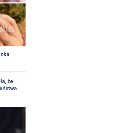
inka
ła, że
żeństwa