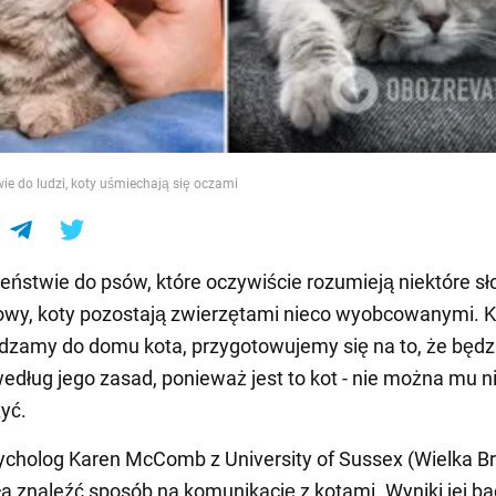
e
ie do ludzi, koty uśmiechają się oczami
eństwie do psów, które oczywiście rozumieją niektóre s
owy, koty pozostają zwierzętami nieco wyobcowanymi. K
dzamy do domu kota, przygotowujemy się na to, że będ
według jego zasad, ponieważ jest to kot - nie można mu 
yć.
cholog Karen McComb z University of Sussex (Wielka Br
a znaleźć sposób na komunikację z kotami. Wyniki jej b