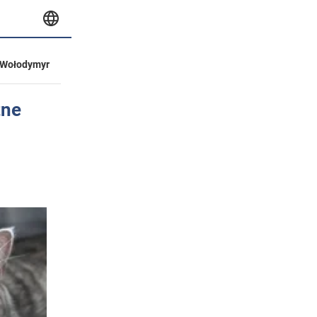
Wołodymyr
tne