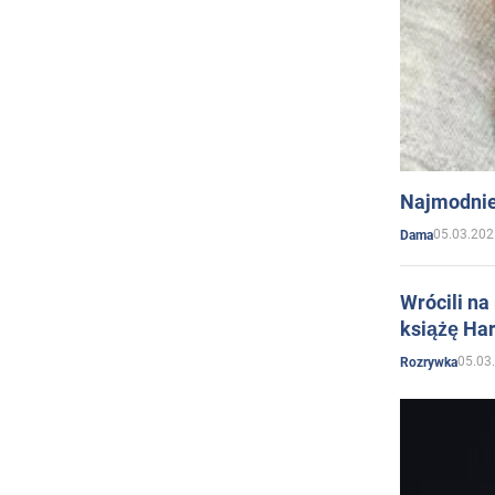
Najmodnie
05.03.202
Dama
Wrócili na
książę Har
05.03
Rozrywka