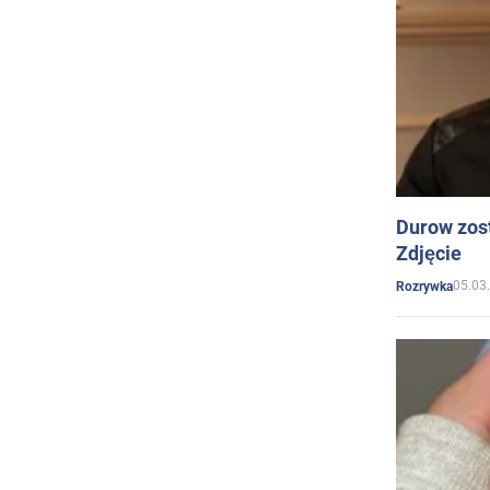
Durow zost
Zdjęcie
05.03
Rozrywka