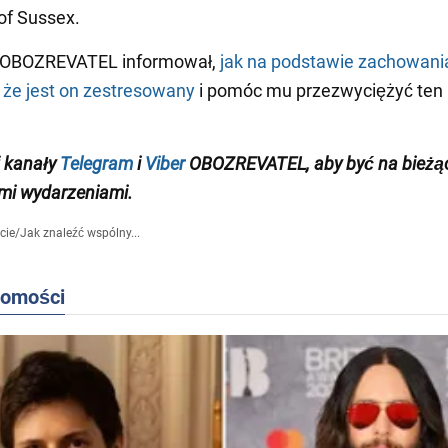
 of Sussex.
 OBOZREVATEL informował,
jak na podstawie zachowani
, że jest on zestresowany
i pomóc mu przezwyciężyć ten
j
kanały
Telegram
i
Viber
OBOZREVATEL,
aby
być na bieżą
mi wydarzeniami
.
cie
/
Jak znaleźć wspólny...
domości