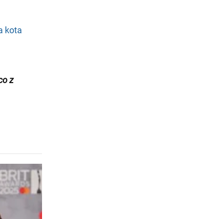
a kota
co z