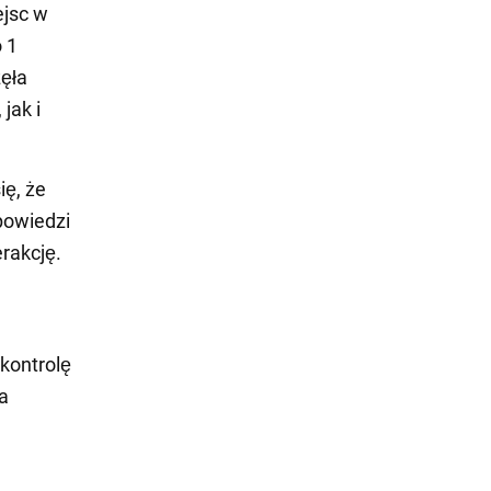
ejsc w
 1
ęła
jak i
ię, że
powiedzi
rakcję.
 kontrolę
a