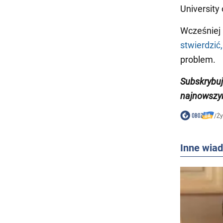
University
Wcześniej
stwierdzić
problem.
Subskrybu
najnowszy
/
Ży
Inne wia