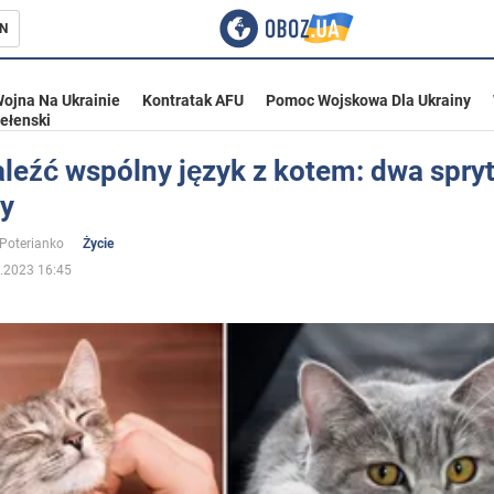
N
ojna Na Ukrainie
Kontratak AFU
Pomoc Wojskowa Dla Ukrainy
ełenski
leźć wspólny język z kotem: dwa spry
y
ka
 Poterianko
Życie
.2023 16:45
eństwo
a Ukrainie