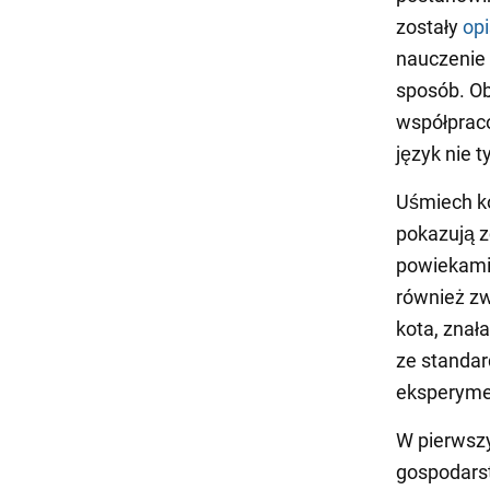
zostały
op
nauczenie 
sposób. O
współprac
język nie t
Uśmiech ko
pokazują z
powiekami 
również zw
kota, znał
ze standar
eksperyme
W pierwszy
gospodarst