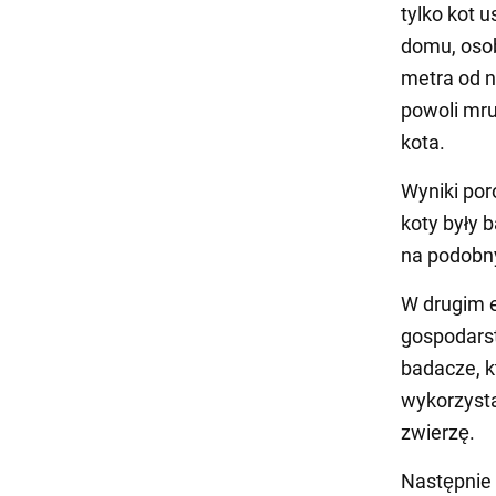
tylko kot 
domu, osob
metra od n
powoli mru
kota.
Wyniki por
koty były 
na podobny
W drugim e
gospodarst
badacze, k
wykorzysta
zwierzę.
Następnie