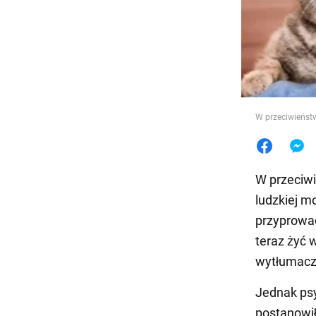
Jedzeni
W przeciwieństw
W przeciwi
ludzkiej m
przyprowa
teraz żyć 
wytłumacz
Jednak psy
postanowił