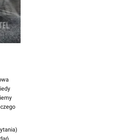
łowa
iedy
ziemy
niczego
ytania)
adań