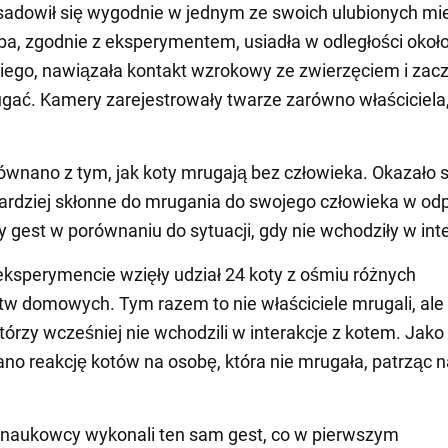
usadowił się wygodnie w jednym ze swoich ulubionych mi
a, zgodnie z eksperymentem, usiadła w odległości około
iego, nawiązała kontakt wzrokowy ze zwierzęciem i zacz
gać. Kamery zarejestrowały twarze zarówno właściciela, 
ównano z tym, jak koty mrugają bez człowieka. Okazało s
bardziej skłonne do mrugania do swojego człowieka w od
 gest w porównaniu do sytuacji, gdy nie wchodziły w inte
ksperymencie wzięły udział 24 koty z ośmiu różnych
w domowych. Tym razem to nie właściciele mrugali, ale
tórzy wcześniej nie wchodzili w interakcje z kotem. Jako
no reakcję kotów na osobę, która nie mrugała, patrząc n
 naukowcy wykonali ten sam gest, co w pierwszym