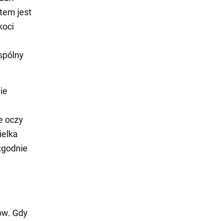
tem jest
koci
spólny
ie
e oczy
ielka
 zgodnie
ów. Gdy