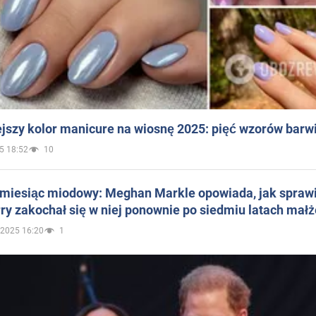
jszy kolor manicure na wiosnę 2025: pięć wzorów barw
5 18:52
10
 miesiąc miodowy: Meghan Markle opowiada, jak sprawi
ry zakochał się w niej ponownie po siedmiu latach mał
.2025 16:20
1