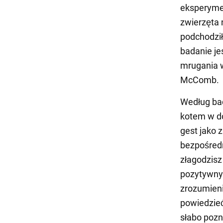
eksperymen
zwierzęta 
podchodził
badanie j
mrugania w
McComb.
Według ba
kotem w do
gest jako 
bezpośredn
złagodzisz
pozytywnyc
zrozumieni
powiedzieć
słabo pozn