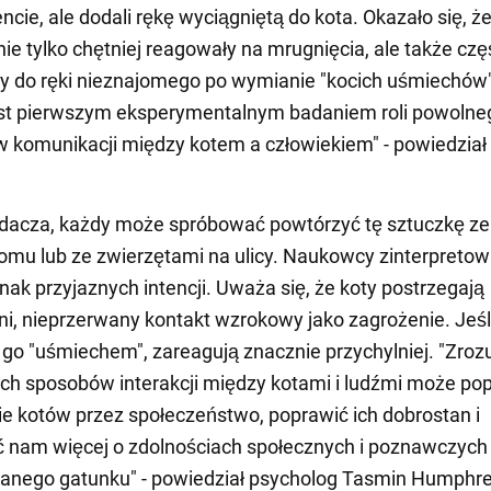
cie, ale dodali rękę wyciągniętą do kota. Okazało się, ż
nie tylko chętniej reagowały na mrugnięcia, ale także czę
y do ręki nieznajomego po wymianie "kocich uśmiechów"
est pierwszym eksperymentalnym badaniem roli powolne
 komunikacji między kotem a człowiekiem" - powiedział
dacza, każdy może spróbować powtórzyć tę sztuczkę z
mu lub ze zwierzętami na ulicy. Naukowcy zinterpretowa
znak przyjaznych intencji. Uważa się, że koty postrzegają
i, nieprzerwany kontakt wzrokowy jako zagrożenie. Jeśl
 go "uśmiechem", zareagują znacznie przychylniej. "Zro
h sposobów interakcji między kotami i ludźmi może po
e kotów przez społeczeństwo, poprawić ich dobrostan i
 nam więcej o zdolnościach społecznych i poznawczych
anego gatunku" - powiedział psycholog Tasmin Humphre