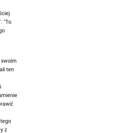
e
ściej
. "To
go
e swoim
li ten
i
zumienie
prawić
 tego
y z