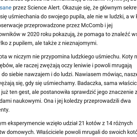
isane
przez Science Alert. Okazuje się, że głównym sekre
się uśmiechania do swojego pupila, ale nie w ludzki, a w 
bserwacje przeprowadzone przez McComb i jej
owników w 2020 roku pokazują, że pomaga to znaleźć w
ylko z pupilem, ale także z nieznajomymi.
ta w niczym nie przypomina ludzkiego uśmiechu. Koty n
ębów, ale raczej zwężają oczy leniwie i powoli mrugają
do siebie nawzajem i do ludzi. Nawiasem mówiąc, nasz
ężają się, gdy się uśmiechamy. Badaczka, sama właścic
a już ten gest, ale postanowiła sprawdzić jego znaczenie
dami naukowymi. Ona i jej koledzy przeprowadzili dwa
nty.
m eksperymencie wzięło udział 21 kotów z 14 różnych
w domowych. Właściciele powoli mrugali do swoich kot