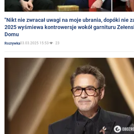
"Nikt nie zwracał uwagi na moje ubrania, dopóki nie z
2025 wyśmiewa kontrowersje wokół garnituru Zełens
Domu
03.03.2025 15:53
23
Rozrywka