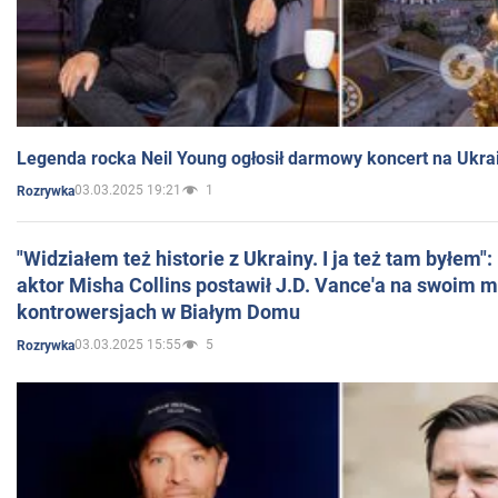
Legenda rocka Neil Young ogłosił darmowy koncert na Ukra
03.03.2025 19:21
1
Rozrywka
"Widziałem też historie z Ukrainy. I ja też tam byłem"
aktor Misha Collins postawił J.D. Vance'a na swoim m
kontrowersjach w Białym Domu
03.03.2025 15:55
5
Rozrywka