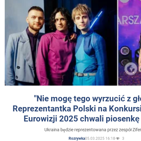
"Nie mogę tego wyrzucić z gł
Reprezentantka Polski na Konkurs
Eurowizji 2025 chwali piosenkę
Ukraina będzie reprezentowana przez zespół Zifer
05.03.2025 16:18
3
Rozrywka