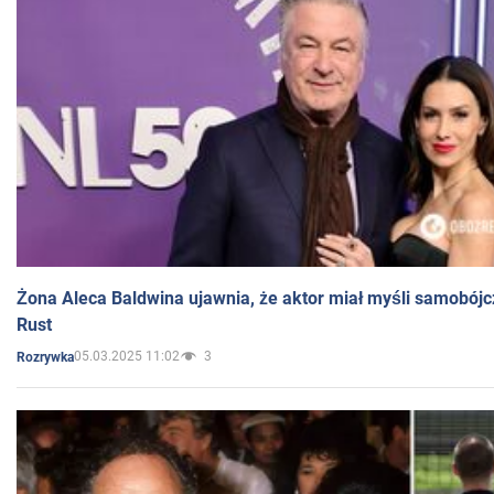
Żona Aleca Baldwina ujawnia, że aktor miał myśli samobójc
Rust
05.03.2025 11:02
3
Rozrywka