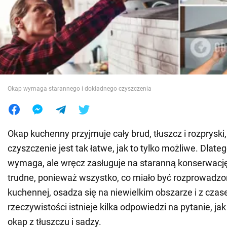
Wojna na Ukrainie
Świat
Jedzenie
Okap wymaga starannego i dokładnego czyszczenia
Okap kuchenny przyjmuje cały brud, tłuszcz i rozpryski
czyszczenie jest tak łatwe, jak to tylko możliwe. Dlateg
wymaga, ale wręcz zasługuje na staranną konserwację
trudne, ponieważ wszystko, co miało być rozprowadzo
kuchennej, osadza się na niewielkim obszarze i z cz
rzeczywistości istnieje kilka odpowiedzi na pytanie, ja
okap z tłuszczu i sadzy.