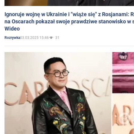
Ignoruje wojnę w Ukrainie i "wiąże się" z Rosjanami: 
na Oscarach pokazał swoje prawdziwe stanowisko w s
Wideo
03.03.2025 15:46
31
Rozrywka