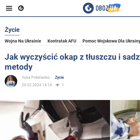
Życie
Biznes
Wojna Na Ukrainie
Kontratak AFU
Pomoc Wojskowa Dla Ukrain
Sport
Jak wyczyścić okap z tłuszczu i sadz
metody
Rozrywka
Yulia Poterianko
Życie
20.02.2024 14:14
1
Życie
Polityka
Społeczeństwo