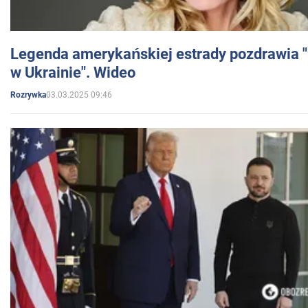
Legenda amerykańskiej estrady pozdrawia "br
w Ukrainie". Wideo
03.03.2025 09:46
Rozrywka