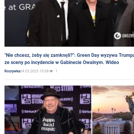
"Nie chcesz, żeby się zamknęli?": Green Day wyzywa Trump
ze sceny po incydencie w Gabinecie Owalnym. Wideo
04.03.2025 10:08
1
Rozrywka