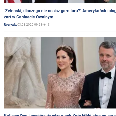
"Zełenski, dlaczego nie nosisz garnituru?" Amerykański blo
żart w Gabinecie Owalnym
03.03.2025 09:28
3
Rozrywka
Królowa Danii powtórzyła wizerunek Kate Middleton na coro