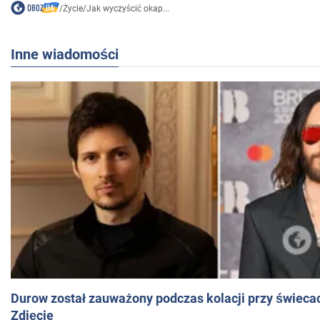
/
Życie
/
Jak wyczyścić okap...
Inne wiadomości
Durow został zauważony podczas kolacji przy świeca
Zdjęcie