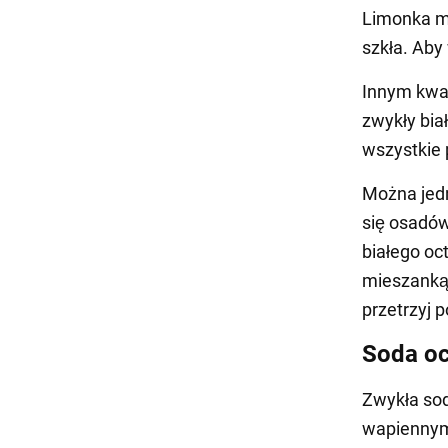
Limonka m
szkła. Aby
Innym kwa
zwykły biał
wszystkie 
Można jedn
się osadów
białego oct
mieszanką 
przetrzyj 
Soda o
Zwykła sod
wapiennymi