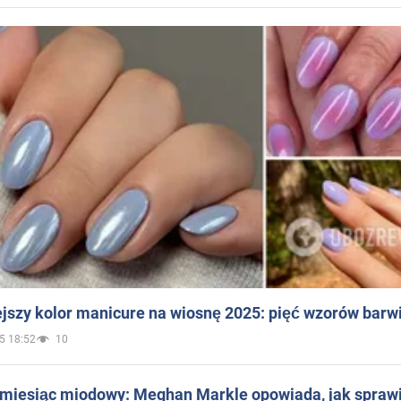
jszy kolor manicure na wiosnę 2025: pięć wzorów barw
5 18:52
10
 miesiąc miodowy: Meghan Markle opowiada, jak sprawi