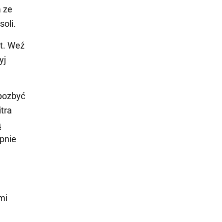
 ze
oli.
t. Weź
yj
 pozbyć
tra
ą
pnie
mi