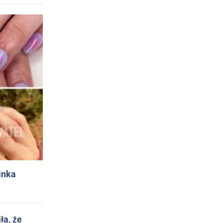
inka
ła, że