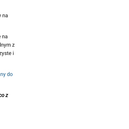
w na
e na
ednym z
yste i
nny do
co z