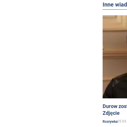
Inne wia
Durow zost
Zdjęcie
05.03
Rozrywka