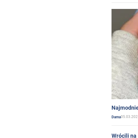
Najmodnie
05.03.202
Dama
Wrócili na