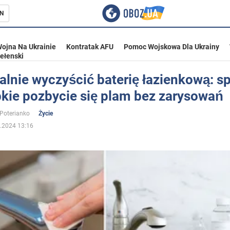
N
ojna Na Ukrainie
Kontratak AFU
Pomoc Wojskowa Dla Ukrainy
ełenski
alnie wyczyścić baterię łazienkową: s
bkie pozbycie się plam bez zarysowań
ka
 Poterianko
Życie
.2024 13:16
eństwo
a Ukrainie