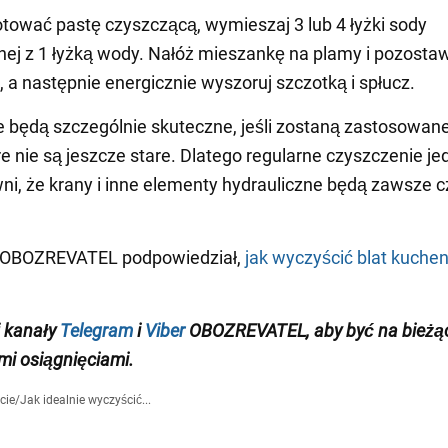
tować pastę czyszczącą, wymieszaj 3 lub 4 łyżki sody
ej z 1 łyżką wody. Nałóż mieszankę na plamy i pozosta
t, a następnie energicznie wyszoruj szczotką i spłucz.
e będą szczególnie skuteczne, jeśli zostaną zastosowan
re nie są jeszcze stare. Dlatego regularne czyszczenie j
ni, że krany i inne elementy hydrauliczne będą zawsze cz
 OBOZREVATEL podpowiedział,
jak wyczyścić blat kuche
 kanały
Telegram
i
Viber
OBOZREVATEL
, aby być na bieżą
i osiągnięciami
.
cie
/
Jak idealnie wyczyścić...