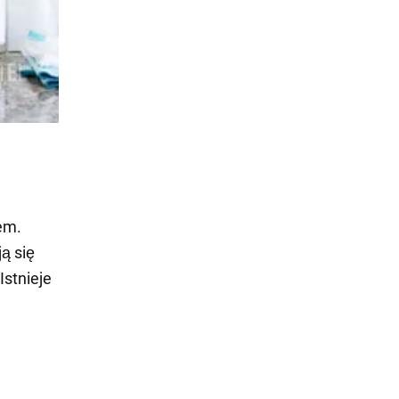
em.
ą się
stnieje