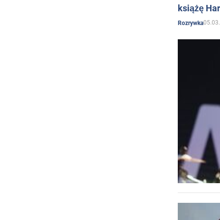
książę Har
05.03
Rozrywka