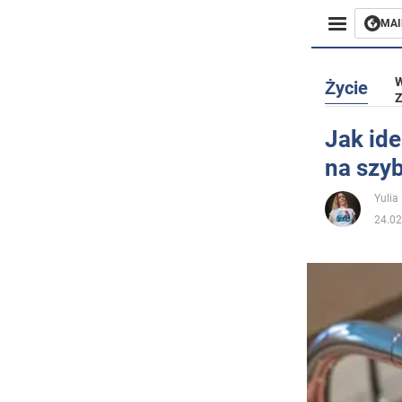
MAI
Biznes
W
Życie
Z
Sport
Jak ide
na szy
Rozryw
Yulia
Życie
24.02
Polityka
Społecz
Wojna n
Świat