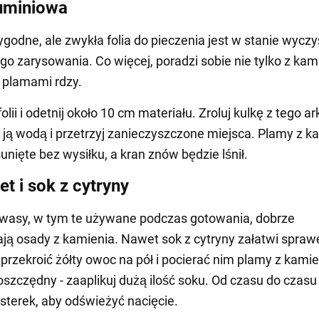
luminiowa
ygodne, ale zwykła folia do pieczenia jest w stanie wyczy
ego zarysowania. Co więcej, poradzi sobie nie tylko z ka
z plamami rdzy.
olii i odetnij około 10 cm materiału. Zroluj kulkę z tego a
ż ją wodą i przetrzyj zanieczyszczone miejsca. Plamy z k
unięte bez wysiłku, a kran znów będzie lśnił.
et i sok z cytryny
kwasy, w tym te używane podczas gotowania, dobrze
ją osady z kamienia. Nawet sok z cytryny załatwi spraw
przekroić żółty owoc na pół i pocierać nim plamy z kamie
oszczędny - zaaplikuj dużą ilość soku. Od czasu do czas
asterek, aby odświeżyć nacięcie.