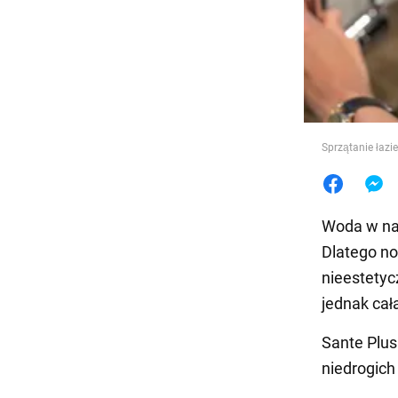
Jedzeni
Sprzątanie łazi
Woda w na
Dlatego no
nieestetyc
jednak cał
Sante Plu
niedrogich