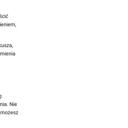
ścić
mieniem,
rkusza,
amienia
ę.
nia. Nie
u możesz