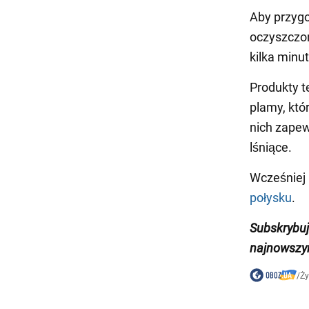
Aby przygo
oczyszczon
kilka minu
Produkty t
plamy, któ
nich zapew
lśniące.
Wcześniej
połysku
.
Subskrybuj
najnowszym
/
Ży