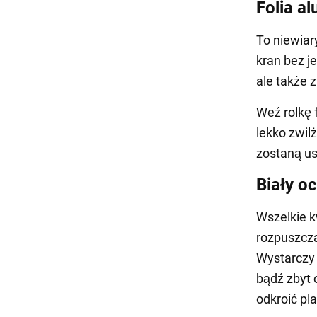
Folia a
To niewiar
kran bez j
ale także 
Weź rolkę f
lekko zwil
zostaną us
Biały oc
Wszelkie 
rozpuszcza
Wystarczy 
bądź zbyt 
odkroić pl