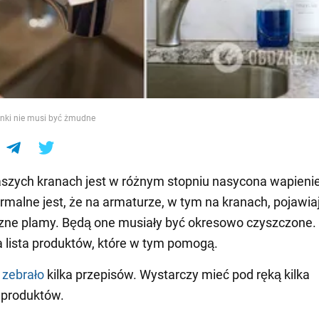
e
enki nie musi być żmudne
szych kranach jest w różnym stopniu nasycona wapieni
rmalne jest, że na armaturze, w tym na kranach, pojawiaj
zne plamy. Będą one musiały być okresowo czyszczone. I
a lista produktów, które w tym pomogą.
s
zebrało
kilka przepisów. Wystarczy mieć pod ręką kilka
 produktów.