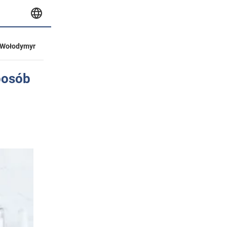
Wołodymyr
posób