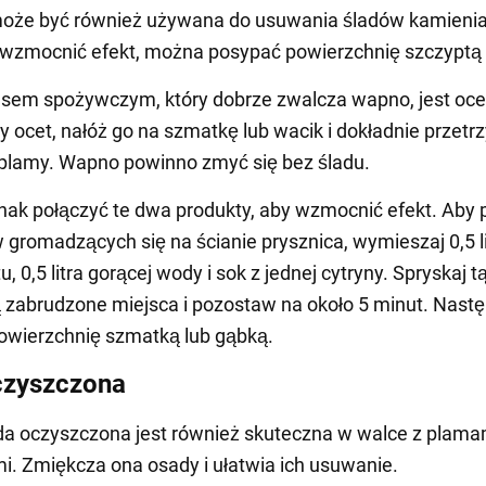
oże być również używana do usuwania śladów kamienia
 wzmocnić efekt, można posypać powierzchnię szczyptą s
sem spożywczym, który dobrze zwalcza wapno, jest oce
y ocet, nałóż go na szmatkę lub wacik i dokładnie przetrz
plamy. Wapno powinno zmyć się bez śladu.
ak połączyć te dwa produkty, aby wzmocnić efekt. Aby
 gromadzących się na ścianie prysznica, wymieszaj 0,5 li
u, 0,5 litra gorącej wody i sok z jednej cytryny. Spryskaj t
zabrudzone miejsca i pozostaw na około 5 minut. Nastę
powierzchnię szmatką lub gąbką.
czyszczona
a oczyszczona jest również skuteczna w walce z plama
. Zmiękcza ona osady i ułatwia ich usuwanie.