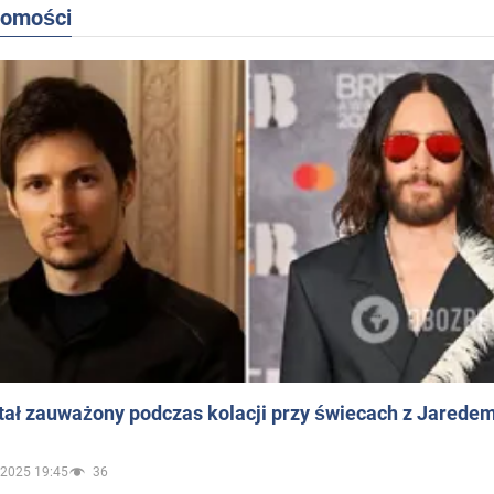
domości
ał zauważony podczas kolacji przy świecach z Jaredem
.2025 19:45
36