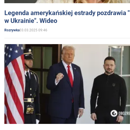
Legenda amerykańskiej estrady pozdrawia "br
w Ukrainie". Wideo
03.03.2025 09:46
Rozrywka