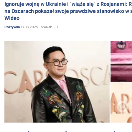
Ignoruje wojnę w Ukrainie i "wiąże się" z Rosjanami: 
na Oscarach pokazał swoje prawdziwe stanowisko w s
Wideo
03.03.2025 15:46
31
Rozrywka