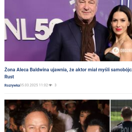
Żona Aleca Baldwina ujawnia, że aktor miał myśli samobójc
Rust
05.03.2025 11:02
3
Rozrywka