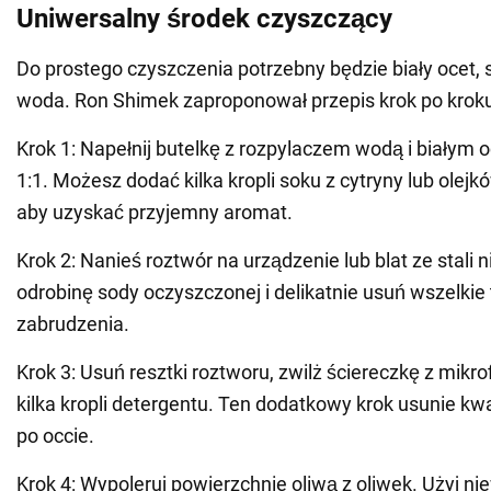
Uniwersalny środek czyszczący
Do prostego czyszczenia potrzebny będzie biały ocet, s
woda. Ron Shimek zaproponował przepis krok po krok
Krok 1: Napełnij butelkę z rozpylaczem wodą i białym
1:1. Możesz dodać kilka kropli soku z cytryny lub olejk
aby uzyskać przyjemny aromat.
Krok 2: Nanieś roztwór na urządzenie lub blat ze stali 
odrobinę sody oczyszczonej i delikatnie usuń wszelkie
zabrudzenia.
Krok 3: Usuń resztki roztworu, zwilż ściereczkę z mikro
kilka kropli detergentu. Ten dodatkowy krok usunie kw
po occie.
Krok 4: Wypoleruj powierzchnie oliwą z oliwek. Użyj niew