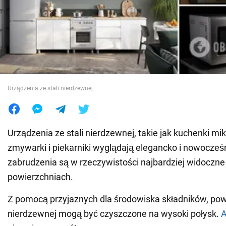
Wojna na Ukrainie
Świat
Jedzenie
Urządzenia ze stali nierdzewnej
Urządzenia ze stali nierdzewnej, takie jak kuchenki mi
zmywarki i piekarniki wyglądają elegancko i nowocześ
zabrudzenia są w rzeczywistości najbardziej widoczne
powierzchniach.
Z pomocą przyjaznych dla środowiska składników, powi
nierdzewnej mogą być czyszczone na wysoki połysk.
A