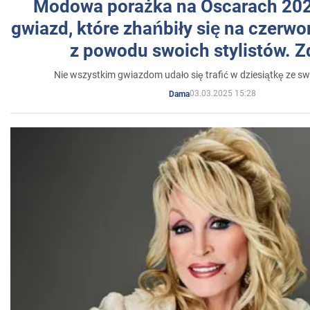
Modowa porażka na Oscarach 202
gwiazd, które zhańbiły się na czer
z powodu swoich stylistów. Z
Nie wszystkim gwiazdom udało się trafić w dziesiątkę ze sw
03.03.2025 15:28
Dama