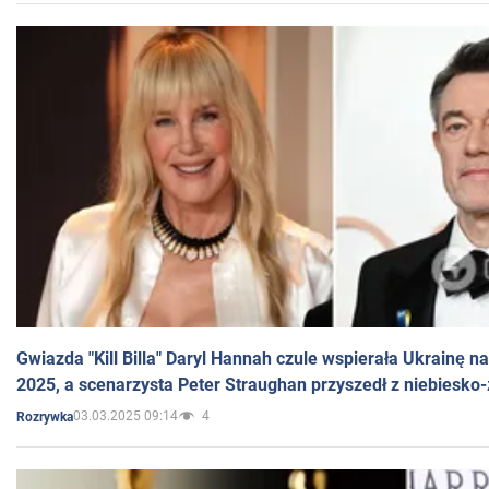
Gwiazda "Kill Billa" Daryl Hannah czule wspierała Ukrainę 
2025, a scenarzysta Peter Straughan przyszedł z niebiesko-
03.03.2025 09:14
4
Rozrywka