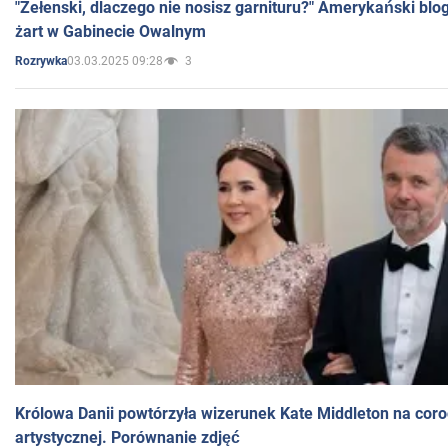
"Zełenski, dlaczego nie nosisz garnituru?" Amerykański blo
żart w Gabinecie Owalnym
03.03.2025 09:28
3
Rozrywka
Królowa Danii powtórzyła wizerunek Kate Middleton na coro
artystycznej. Porównanie zdjęć