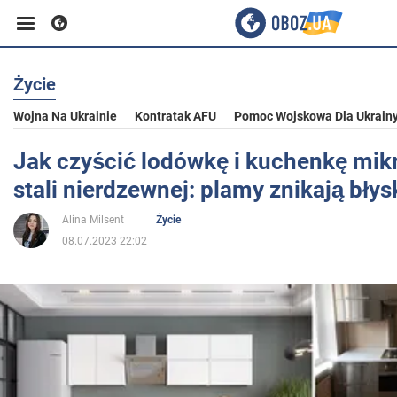
Życie
Biznes
Wojna Na Ukrainie
Kontratak AFU
Pomoc Wojskowa Dla Ukrain
Sport
Jak czyścić lodówkę i kuchenkę mik
stali nierdzewnej: plamy znikają bły
Rozrywka
Alina Milsent
Życie
08.07.2023 22:02
Życie
Polityka
Społeczeństwo