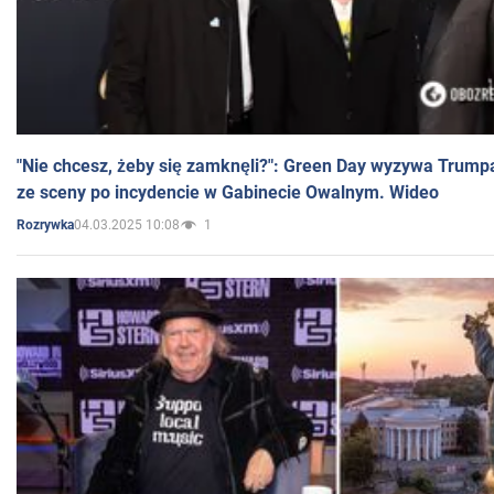
"Nie chcesz, żeby się zamknęli?": Green Day wyzywa Trump
ze sceny po incydencie w Gabinecie Owalnym. Wideo
04.03.2025 10:08
1
Rozrywka