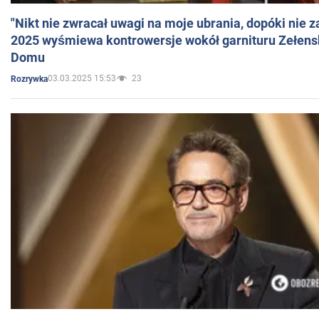
"Nikt nie zwracał uwagi na moje ubrania, dopóki nie z
2025 wyśmiewa kontrowersje wokół garnituru Zełens
Domu
03.03.2025 15:53
23
Rozrywka