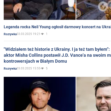
Legenda rocka Neil Young ogłosił darmowy koncert na Ukra
03.03.2025 19:21
1
Rozrywka
"Widziałem też historie z Ukrainy. I ja też tam byłem"
aktor Misha Collins postawił J.D. Vance'a na swoim m
kontrowersjach w Białym Domu
03.03.2025 15:55
5
Rozrywka