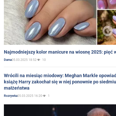
Najmodniejszy kolor manicure na wiosnę 2025: pięć
05.03.2025 18:52
10
Dama
Wrócili na miesiąc miodowy: Meghan Markle opowiada
książę Harry zakochał się w niej ponownie po siedmiu
małżeństwa
05.03.2025 16:20
1
Rozrywka