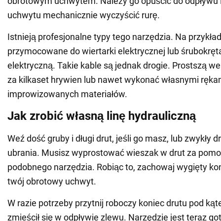
obrotowym uchwytem. Należy go opuścić do odpływu 
uchwytu mechanicznie wyczyścić rurę.
Istnieją profesjonalne typy tego narzędzia. Na przykła
przymocowane do wiertarki elektrycznej lub śrubokręta
elektryczną. Takie kable są jednak drogie. Prostszą w
za kilkaset hrywien lub nawet wykonać własnymi ręka
improwizowanych materiałów.
Jak zrobić własną linę hydrauliczną
Weź dość gruby i długi drut, jeśli go masz, lub zwykły 
ubrania. Musisz wyprostować wieszak w drut za pomo
podobnego narzędzia. Robiąc to, zachowaj wygięty koni
twój obrotowy uchwyt.
W razie potrzeby przytnij roboczy koniec drutu pod ką
zmieścił się w odpływie zlewu. Narzędzie jest teraz go