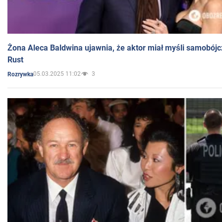
Żona Aleca Baldwina ujawnia, że aktor miał myśli samobójc
Rust
05.03.2025 11:02
3
Rozrywka