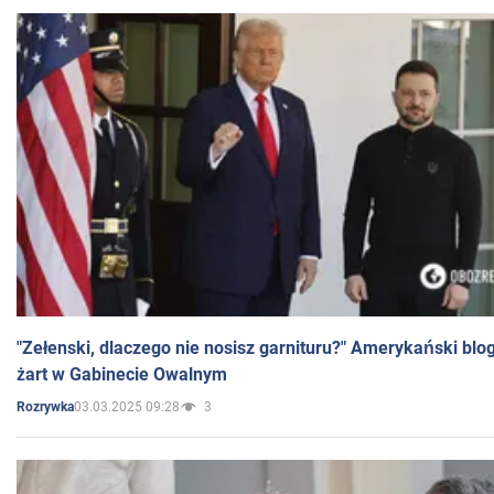
"Zełenski, dlaczego nie nosisz garnituru?" Amerykański blo
żart w Gabinecie Owalnym
03.03.2025 09:28
3
Rozrywka