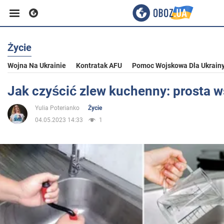
Życie
Biznes
Wojna Na Ukrainie
Kontratak AFU
Pomoc Wojskowa Dla Ukrain
Sport
Jak czyścić zlew kuchenny: prosta 
Yulia Poterianko
Życie
Rozrywka
04.05.2023 14:33
1
Życie
Polityka
Społeczeństwo