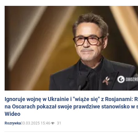
Ignoruje wojnę w Ukrainie i "wiąże się" z Rosjanami: 
na Oscarach pokazał swoje prawdziwe stanowisko w s
Wideo
03.03.2025 15:46
31
Rozrywka