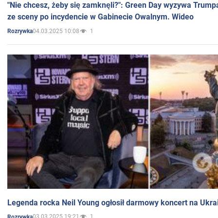
"Nie chcesz, żeby się zamknęli?": Green Day wyzywa Trump
ze sceny po incydencie w Gabinecie Owalnym. Wideo
04.03.2025 10:08
1
Rozrywka
Legenda rocka Neil Young ogłosił darmowy koncert na Ukra
03.03.2025 19:21
1
Rozrywka