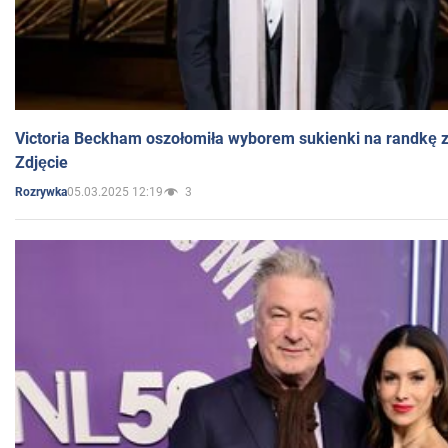
Victoria Beckham oszołomiła wyborem sukienki na randkę
Zdjęcie
05.03.2025 12:19
3
Rozrywka