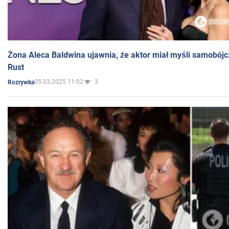
Żona Aleca Baldwina ujawnia, że aktor miał myśli samobójc
Rust
05.03.2025 11:02
3
Rozrywka