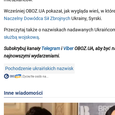
Wcześniej OBOZ.UA pokazał, jak wygląda wieś, w której
Naczelny Dowódca Sił Zbrojnych
Ukrainy, Syrski.
Przeczytaj także o nazwiskach nadawanych Ukraińc
służbą wojskową
.
Subskrybuj kanały
Telegram
i
Viber
OBOZ.
UA,
aby być n
najnowszymi wydarzeniami
.
Pochodzenie ukraińskich nazwisk
/
Życie
/
Ile osób na...
Inne wiadomości