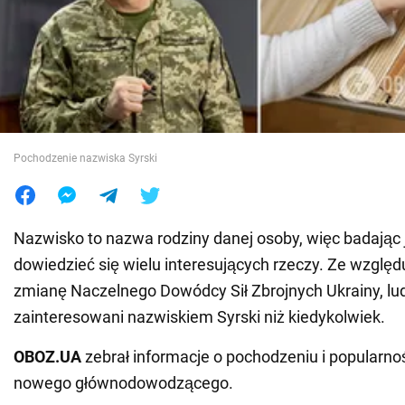
Wojna na Ukrainie
Świat
Jedzenie
Pochodzenie nazwiska Syrski
Nazwisko to nazwa rodziny danej osoby, więc badając
dowiedzieć się wielu interesujących rzeczy. Ze wzglę
zmianę Naczelnego Dowódcy Sił Zbrojnych Ukrainy, lud
zainteresowani nazwiskiem Syrski niż kiedykolwiek.
OBOZ.UA
zebrał informacje o pochodzeniu i popularno
nowego głównodowodzącego.