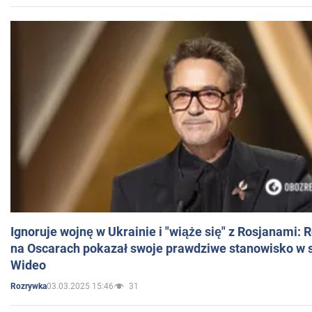
Ignoruje wojnę w Ukrainie i "wiąże się" z Rosjanami: 
na Oscarach pokazał swoje prawdziwe stanowisko w s
Wideo
03.03.2025 15:46
31
Rozrywka