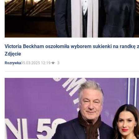
Victoria Beckham oszołomiła wyborem sukienki na randkę
Zdjęcie
05.03.2025 12:19
3
Rozrywka