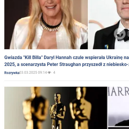
Gwiazda "Kill Billa" Daryl Hannah czule wspierała Ukrainę 
2025, a scenarzysta Peter Straughan przyszedł z niebiesko-
03.03.2025 09:14
4
Rozrywka