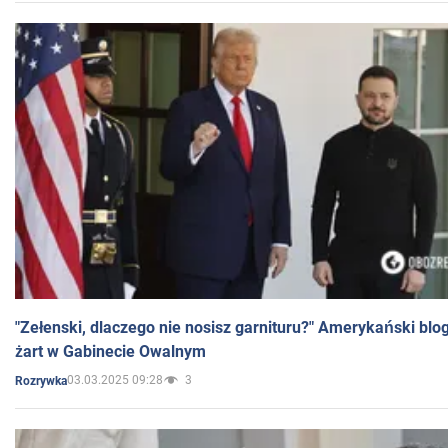
"Zełenski, dlaczego nie nosisz garnituru?" Amerykański blo
żart w Gabinecie Owalnym
03.03.2025 09:28
3
Rozrywka