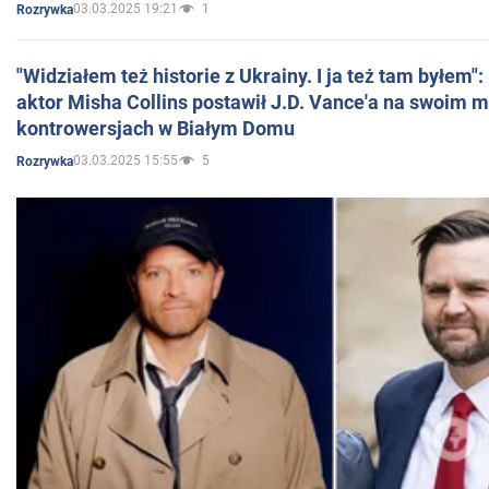
03.03.2025 19:21
1
Rozrywka
"Widziałem też historie z Ukrainy. I ja też tam byłem"
aktor Misha Collins postawił J.D. Vance'a na swoim m
kontrowersjach w Białym Domu
03.03.2025 15:55
5
Rozrywka