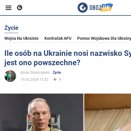
Życie
Biznes
Wojna Na Ukrainie
Kontratak AFU
Pomoc Wojskowa Dla Ukrain
Sport
Ile osób na Ukrainie nosi nazwisko Sy
jest ono powszechne?
Rozrywka
Anna Oniszczenko
Życie
19.02.2024 15:32
9
Życie
Polityka
Społeczeństwo