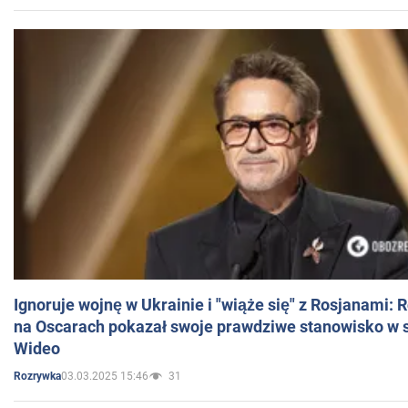
Ignoruje wojnę w Ukrainie i "wiąże się" z Rosjanami: 
na Oscarach pokazał swoje prawdziwe stanowisko w s
Wideo
03.03.2025 15:46
31
Rozrywka