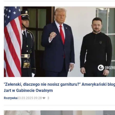
"Zełenski, dlaczego nie nosisz garnituru?" Amerykański blo
żart w Gabinecie Owalnym
03.03.2025 09:28
3
Rozrywka