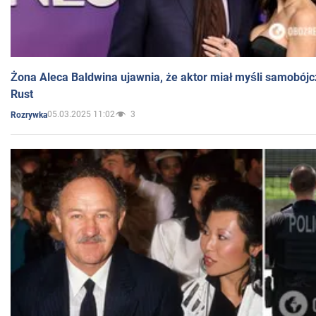
Żona Aleca Baldwina ujawnia, że aktor miał myśli samobójc
Rust
05.03.2025 11:02
3
Rozrywka