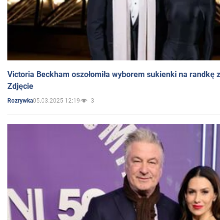
Victoria Beckham oszołomiła wyborem sukienki na randkę
Zdjęcie
05.03.2025 12:19
3
Rozrywka