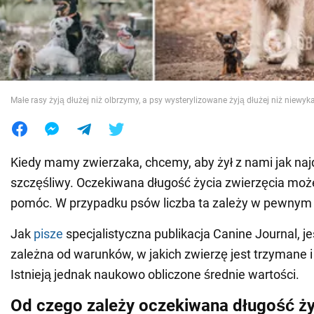
Wojna na Ukrainie
Świat
Małe rasy żyją dłużej niż olbrzymy, a psy wysterylizowane żyją dłużej niż niewy
Jedzenie
Kiedy mamy zwierzaka, chcemy, aby żył z nami jak najd
szczęśliwy. Oczekiwana długość życia zwierzęcia mo
pomóc. W przypadku psów liczba ta zależy w pewnym s
Jak
pisze
specjalistyczna publikacja Canine Journal, je
zależna od warunków, w jakich zwierzę jest trzymane 
Istnieją jednak naukowo obliczone średnie wartości.
Od czego zależy oczekiwana długość ży