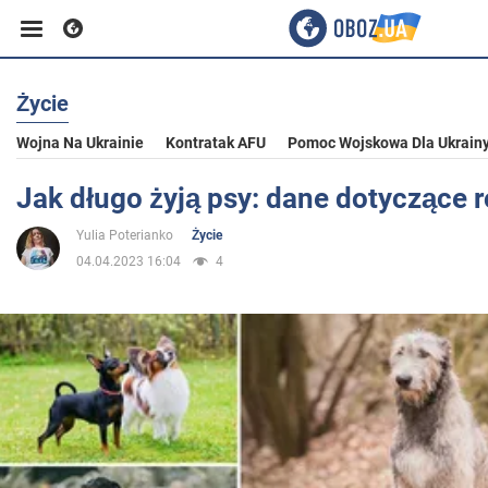
Życie
Biznes
Wojna Na Ukrainie
Kontratak AFU
Pomoc Wojskowa Dla Ukrain
Sport
Jak długo żyją psy: dane dotyczące 
Yulia Poterianko
Życie
Rozrywka
04.04.2023 16:04
4
Życie
Polityka
Społeczeństwo