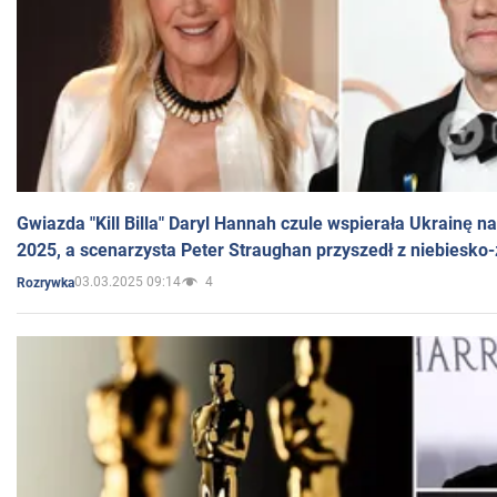
Gwiazda "Kill Billa" Daryl Hannah czule wspierała Ukrainę 
2025, a scenarzysta Peter Straughan przyszedł z niebiesko-
03.03.2025 09:14
4
Rozrywka