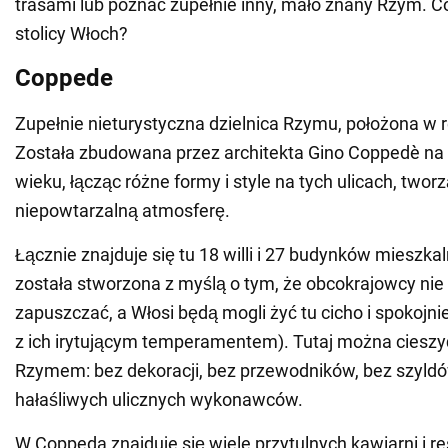
trasami lub poznać zupełnie inny, mało znany Rzym. 
stolicy Włoch?
Coppede
Zupełnie nieturystyczna dzielnica Rzymu, położona w re
Została zbudowana przez architekta Gino Coppedè na
wieku, łącząc różne formy i style na tych ulicach, twor
niepowtarzalną atmosferę.
Łącznie znajduje się tu 18 willi i 27 budynków mieszka
została stworzona z myślą o tym, że obcokrajowcy nie 
zapuszczać, a Włosi będą mogli żyć tu cicho i spokojnie
z ich irytującym temperamentem). Tutaj można ciesz
Rzymem: bez dekoracji, bez przewodników, bez szyld
hałaśliwych ulicznych wykonawców.
W Coppeda znajduje się wiele przytulnych kawiarni i res