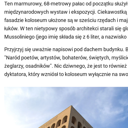
Ten marmurowy, 68-metrowy pałac od początku służył 
międzynarodowych wystaw i ekspozycji. Ciekawostką je
fasadzie koloseum ułożone są w sześciu rzędach i maj
łuków. W ten nietypowy sposób architekci starali się g
Mussoliniego (jego imię składa się z 6 liter, a nazwisko z
Przyjrzyj się uważnie napisowi pod dachem budynku. B
"Naród poetów, artystów, bohaterów, świętych, myślici
żeglarzy, osadników". Nic dziwnego, że jest to również
dyktatora, który wzniósł to koloseum wyłącznie na swo