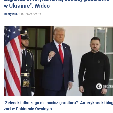
w Ukrainie". Wideo
03.03.2025 09:46
Rozrywka
"Zełenski, dlaczego nie nosisz garnituru?" Amerykański blo
żart w Gabinecie Owalnym