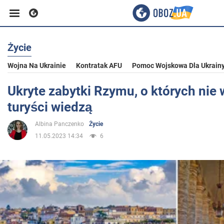
Życie
Biznes
Wojna Na Ukrainie
Kontratak AFU
Pomoc Wojskowa Dla Ukrain
Sport
Ukryte zabytki Rzymu, o których nie
turyści wiedzą
Rozrywka
Albina Panczenko
Życie
11.05.2023 14:34
6
Życie
Polityka
Społeczeństwo