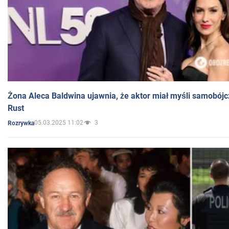
Żona Aleca Baldwina ujawnia, że aktor miał myśli samobójc
Rust
05.03.2025 11:02
3
Rozrywka