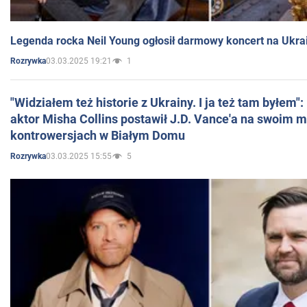
Legenda rocka Neil Young ogłosił darmowy koncert na Ukra
03.03.2025 19:21
1
Rozrywka
"Widziałem też historie z Ukrainy. I ja też tam byłem"
aktor Misha Collins postawił J.D. Vance'a na swoim m
kontrowersjach w Białym Domu
03.03.2025 15:55
5
Rozrywka