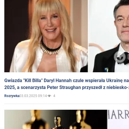
Gwiazda "Kill Billa" Daryl Hannah czule wspierała Ukrainę 
2025, a scenarzysta Peter Straughan przyszedł z niebiesko-
03.03.2025 09:14
4
Rozrywka