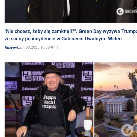
"Nie chcesz, żeby się zamknęli?": Green Day wyzywa Trump
ze sceny po incydencie w Gabinecie Owalnym. Wideo
04.03.2025 10:08
1
Rozrywka