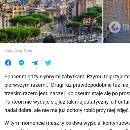
Wojna na Ukrainie
Świat
Jedzenie
Mało znany Rzym
Spacer między słynnymi zabytkami Rzymu to przyjem
pierwszym razem... Drugi raz prawdopodobnie też nie je
trzecim razem jest inaczej. Koloseum staje się po pro
Panteon nie wydaje się już tak majestatyczny, a Fontann
nadal dobra, ale nie ma już ochoty robić przy niej zdjęć.
W tym momencie masz tylko dwa wyjścia: kontynuow