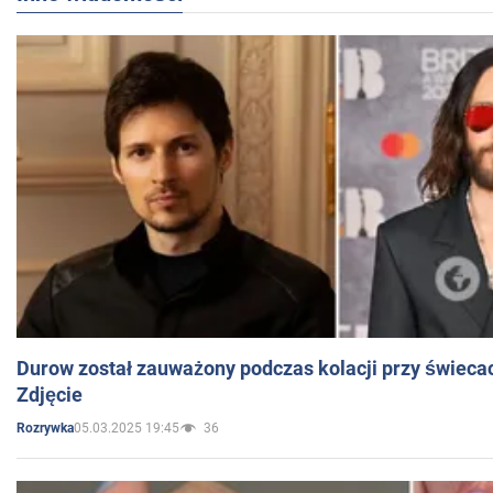
Durow został zauważony podczas kolacji przy świeca
Zdjęcie
05.03.2025 19:45
36
Rozrywka