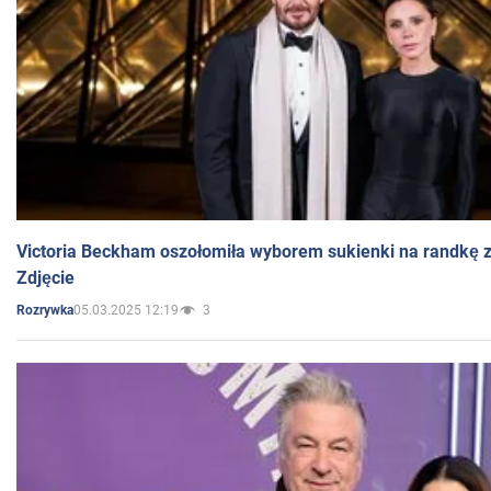
Victoria Beckham oszołomiła wyborem sukienki na randkę
Zdjęcie
05.03.2025 12:19
3
Rozrywka