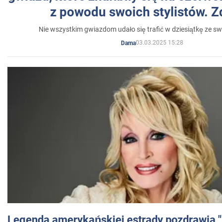
z powodu swoich stylistów. Z
Nie wszystkim gwiazdom udało się trafić w dziesiątkę ze sw
03.03.2025 15:28
Dama
Legenda amerykańskiej estrady pozdrawia "br