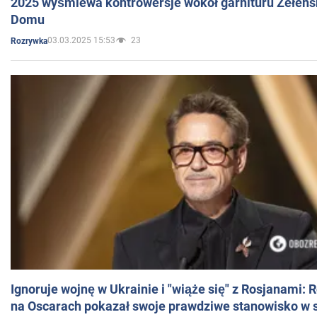
2025 wyśmiewa kontrowersje wokół garnituru Zełens
Domu
03.03.2025 15:53
23
Rozrywka
Ignoruje wojnę w Ukrainie i "wiąże się" z Rosjanami: 
na Oscarach pokazał swoje prawdziwe stanowisko w s