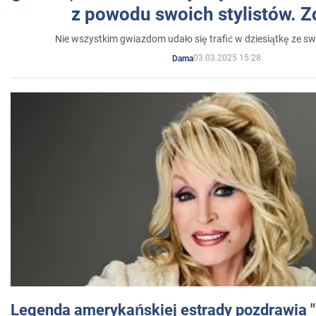
z powodu swoich stylistów. Z
Nie wszystkim gwiazdom udało się trafić w dziesiątkę ze sw
03.03.2025 15:28
Dama
Legenda amerykańskiej estrady pozdrawia "br