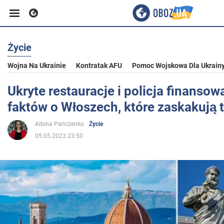
Życie
Biznes
Wojna Na Ukrainie
Kontratak AFU
Pomoc Wojskowa Dla Ukrain
Sport
Ukryte restauracje i policja finanso
faktów o Włoszech, które zaskakują 
Rozrywka
Albina Panczenko
Życie
05.05.2023 23:50
Życie
Polityka
Społeczeństwo