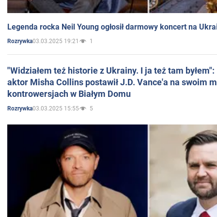
Legenda rocka Neil Young ogłosił darmowy koncert na Ukra
03.03.2025 19:21
1
Rozrywka
"Widziałem też historie z Ukrainy. I ja też tam byłem"
aktor Misha Collins postawił J.D. Vance'a na swoim m
kontrowersjach w Białym Domu
03.03.2025 15:55
5
Rozrywka