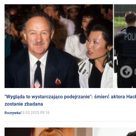
"Wygląda to wystarczająco podejrzanie": śmierć aktora Hac
zostanie zbadana
03.03.2025 09:16
Rozrywka