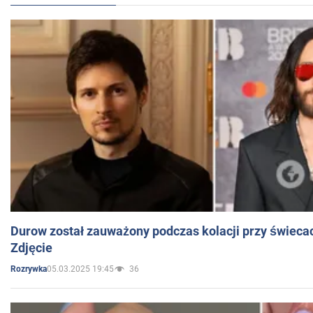
Durow został zauważony podczas kolacji przy świeca
Zdjęcie
05.03.2025 19:45
36
Rozrywka