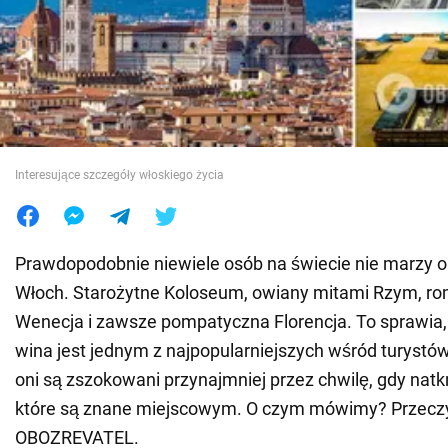
Wojna na Ukrainie
Świat
Jedzenie
Interesujące szczegóły włoskiego życia
Prawdopodobnie niewiele osób na świecie nie marzy 
Włoch. Starożytne Koloseum, owiany mitami Rzym, r
Wenecja i zawsze pompatyczna Florencja. To sprawia, 
wina jest jednym z najpopularniejszych wśród turyst
oni są zszokowani przynajmniej przez chwilę, gdy natkn
które są znane miejscowym. O czym mówimy? Przecz
OBOZREVATEL.