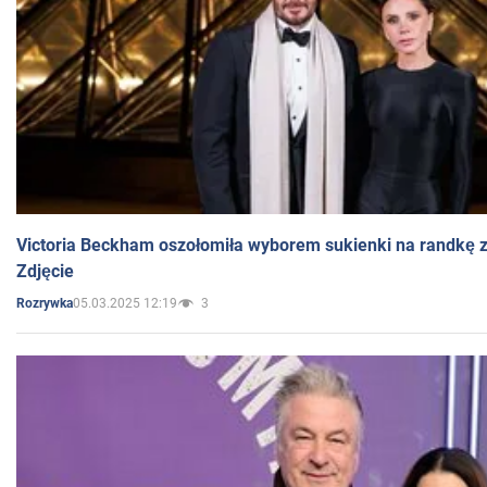
Victoria Beckham oszołomiła wyborem sukienki na randkę
Zdjęcie
05.03.2025 12:19
3
Rozrywka