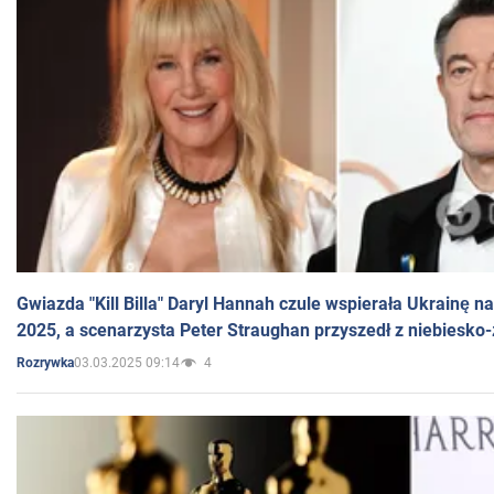
Gwiazda "Kill Billa" Daryl Hannah czule wspierała Ukrainę 
2025, a scenarzysta Peter Straughan przyszedł z niebiesko-
03.03.2025 09:14
4
Rozrywka