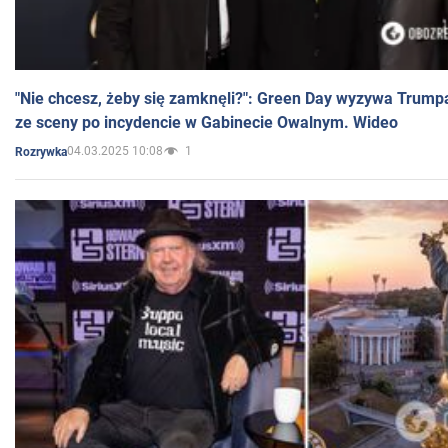
"Nie chcesz, żeby się zamknęli?": Green Day wyzywa Trump
ze sceny po incydencie w Gabinecie Owalnym. Wideo
04.03.2025 10:08
1
Rozrywka