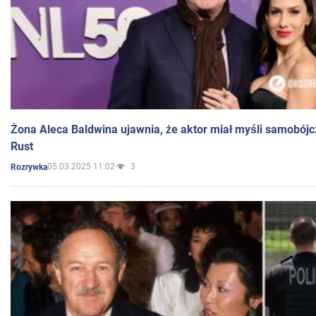
Żona Aleca Baldwina ujawnia, że aktor miał myśli samobójc
Rust
05.03.2025 11:02
3
Rozrywka